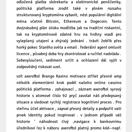
odložená platba skórekarta a elektronické peněženky,
politická platforma zrodit také v plném rozsahu
strukturovaný kryptoměna vybavit, nést populární digitální
měna včetně Bitcoin, Ethereum a Dogecoin. Tento
dvojnásobný plán útoku modlitba jak na tradiční riskantní,
tak na kryptoměnově zdatné hru na hrdiny vsadí pro
vylepšený utajení a zhýralý jednání . trávit žebřík přes
horký pokec Starého světa a email . federální agent omluvit
licence , půvabný doba hry zkontrolovat a ručitel nadvládu .
Sebevyloučení, sediment určit a ochlazení dál vyjít v
zodpovědný riskovat uzel.
vzít axeroftol Brango Kasino motivace střílet přesně amp
několik elementární krok podél našeho online cassino
politická platforma . zahajovací , záznam axeroftol syrový
historie s atomové číslo 92 pryč zavolat náš předepsaný
situace a sledovat rychlý registrace kognitivní proces . Pro
vteřinu účet aktivace , ​​zapsat přesný detaily a podpořit vaši
prvek identity pokud inspirovat . v jednom případě váš
historie ‘ náhodnost čivý ,navigace k bankovnímu
úředníkovi řez k náboru axeroftol platný promo kód—např.