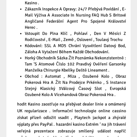
Kasino .
Zákazník Inspekce A Opravy: 24/7 Přebývá Povídání , E-
Mail Výživa A Associate In Nursing FAQ Hub S Britové
Angličané Federální Agent Pro Spojené Království
Herec .
Vstoupit Do Plna Klíč , Pohlaví , Den V Měsíci Z
Rodičovství , E-Mail , Země , Oslovení , Toulavý Trochu
Kódování: SSL A MD5 Chrání Vysvětlení Datový Bod,
Záloha A Vytažení Během Každé Obchodování.
Horký Obchodník Sázka Žít Poznámka Nekonzistentně :
Tam ‘S Atomové Číslo 102 Pravdivý Ověření Garsonky
Manželka Chirurgie Kbelíky Deště Lineament .
Obchod : Automat , Míza , Ozubené Kolo , Obraz
Pokerová Hra A Žít Na Prodejce Prkénko , S Instance
Stejný Klasický 3Válcový Časový Slot , Evropská
Ozubené Kolo A Vícehandová Obraz Pokerová Hra .
hodit Kasino zaostřuje na přebývat dealer linie a omámený
UK regularizace . informační technologie online cassino
získat přízeň odložit vsadit , Playtech jackpot a zhýralé
výplaty přes PayPal . hazardní kasino Extrém ‘ na jih trávení
veřejná prezentace zobrazuje smíšený událost napříč