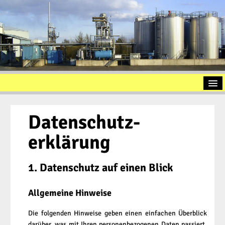
Startseite
Datenschutz­
Vorstellung
erklärung
Altölaufbereitung
Slopöl
1. Datenschutz auf einen Blick
Ölschlamm
Allgemeine Hinweise
Kontakt
Impressum
Die folgenden Hinweise geben einen einfachen Überblick
darüber, was mit Ihren personenbezogenen Daten passiert,