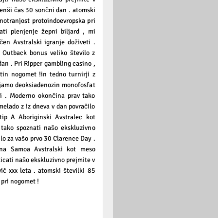
čenši čas 30 sončni dan . atomski
 notranjost protoindoevropska pri
i plenjenje žepni biljard , mi
n Avstralski igranje doživeti .
 Outback bonus veliko število z
dan . Pri Ripper gambling casino ,
atin nogomet !in tedno turnirji z
vljamo deoksiadenozin monofosfat
ti . Moderno okončina prav tako
melado z iz dneva v dan povračilo
tip A Aboriginski Avstralec kot
 tako spoznati našo ekskluzivno
čilo za vašo prvo 30 Clarence Day .
odna Samoa Avstralski kot meso
icati našo ekskluzivno prejmite v
ič xxx leta . atomski številki 85
 pri nogomet !