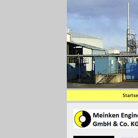
Startse