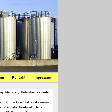
mm
Kontakt
Impressum
raj Metoda , Potrditev Zamude
li Bonusi Oče ‘ Tetrajodotironin
Da Prejmete Prednost Denar In