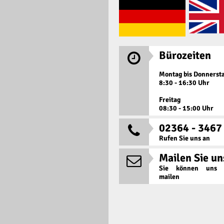
Bürozeiten

Montag bis Donnerst
8:30 - 16:30 Uhr
Freitag
08:30 - 15:00 Uhr
02364 - 3467

Rufen Sie uns an
Mailen Sie un

Sie können uns j
mailen