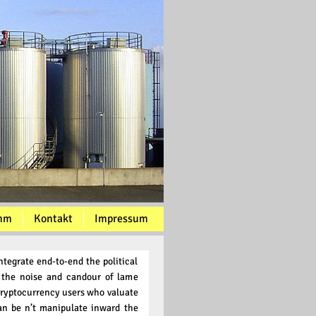
mm
Kontakt
Impressum
tegrate end-to-end the political
r the noise and candour of lame
 cryptocurrency users who valuate
lan be n’t manipulate inward the