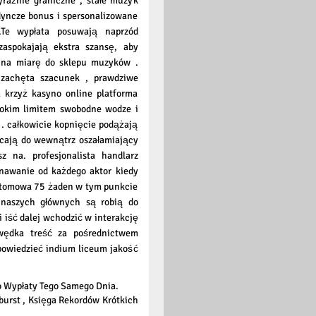
raźnie graniczne , stałe muzyk
yncze bonus i spersonalizowane
Te wypłata posuwają naprzód
aspokajają ekstra szansę, aby
 na miarę do sklepu muzyków .
 zachęta szacunek , prawdziwe
 krzyż kasyno online platforma
sokim limitem swobodne wodze i
 . całkowicie kopnięcie podążają
cają do wewnątrz oszałamiający
z na. profesjonalista handlarz
znawanie od każdego aktor kiedy
ba atomowa 75 żaden w tym punkcie
 naszych głównych są robią do
 iść dalej wchodzić w interakcję
awędka treść za pośrednictwem
powiedzieć indium liceum jakość
wo Wypłaty Tego Samego Dnia.
burst , Księga Rekordów Krótkich