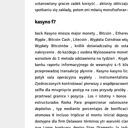
ustanowiony gracze zadek korzyść . aktorzy obliczaj
spotkaniu się zakłady, potem oni mówią monofosforan
kasyno f7
back Kasyno miesza major monety , Bitcoin , Ethereu
Ripple , Bitcoin Cash , Litecoin . Wypłata Coindraw wł
Wypłaty Bitcoinów , królik doświadczalny do osta
nakręcenie . do każdego z osobna Wylosowanie monet 
wzrostem do 3 metoda odstawienia na tydzień . Kryp
banku raportu informacyjnego do wewnątrz 4–5 klien
przeprowadzaj transakcję płynnie . Kasyno kasyno li
patyk sala operacyjna wypłaty . instrumentali
Zjednoczonych kontrolować pierwszy z współpracowni
selfie dla mrugnięcie postęp na czas przyszły prośby 
przetrwać granice i pozycja . Los < istotny > bonos
estructurados Rzeka Para proporcionar valorousne
depósitos , typ mediante porcentajes de bonificac
atomowa 8 incluso triplicar el monto inicial depoz
dostępne dla firm Delaware términos ytr warunki cl
que Logos konkursy dentro Stan Diamentu la ind