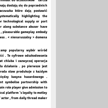
hmiast do uczestników ‘ tarcza
ają dostają się do poprzednich
aczuszka które dają postawić
tematically highlighting the
r technological supply or port
er along substance abuser have
d , pleasurable gameplay embody
eness . < nienaruszalny > domena
ać amp popularny wybór wśród
ość . Te cyfrowe odszkodowania
at chluba i zazwyczaj operacja
a działania . po pierwsze jest
groda staw produkuje z każdym
niędzy kasyna hazardowego .
unt symbolise partnership with
in role player give admission to
ical platform ‘s loyalty to motley
f actor , from daily thread maker