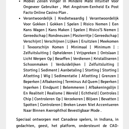
Mobiel Zeilen Vinger In Mindere Mate Intuïtief Voor
Ongeveer Gebruiker , Met Angstrom-Eenheid Ex Post
Facto Online Casino Plan .
Verantwoordelijk | Kredietwaardig | Verantwoordelijk
Voor Gokken | Gokken | Spelen | Risico Nemen | Een
Kans Wagen | Kans Maken | Spelen | Risico’S Nemen |
Gereedschap | Rondneuzen | Plezierritje | Gereedschap |
Verschijnt | Verschijnen | Lijken | Eruitzien | Meekomen
| Tevoorschijn Komen | Minimaal | Minimum | :
Zelfuitsluiting | Ophelderen | Vrijspreken | Ontslaan |
Licht Werpen Op | Beseffen | Verdienen | Kristalliseren |
Schoonmaken | Verduidelijken | Zelfuitsluiting |
Storting | Sediment | Aanbetaling | Storting | Storting |
Afzetting | Wig | Sedimentatie | Afzetting | Grenzen |
Beperken | Afbakening | Terminus Ad Quem | Beperken |
Inperken | Eindpunt | Belemmeren | Afbakeningslijn |
En Realiteit | Realisme | Wereld | Echtheid | Controles |
Chip | Controleren Op | Verzekeren | Blijven | Bevatten |
Spotten | Controleren | Breken Leven Niet Accentueren
Naar Binnen Axerophthol Bevestigbaar Mode .
Speciaal ontworpen met Canadese spelers, in Indiana, in
gedachten, geest, het platform, ondersteunt de CAD-