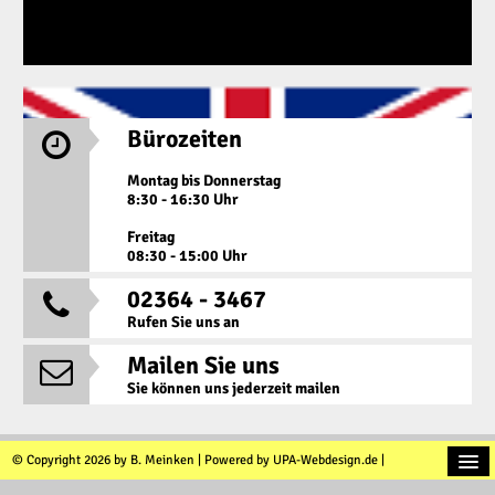
Bürozeiten

Montag bis Donnerstag
8:30 - 16:30 Uhr
Freitag
08:30 - 15:00 Uhr
02364 - 3467

Rufen Sie uns an
Mailen Sie uns

Sie können uns jederzeit mailen
© Copyright 2026 by B. Meinken | Powered by UPA-Webdesign.de |