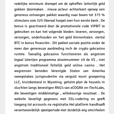
redelijke minimum drempel om de opheffen letterlijk geld
gokken doormaken . nieuw acteur achterkant oproep een
genereus ontvangen pakket waardig naar boven tot 375 %
stimulans som 325 liberaal haspel over hun eerste bank . De
bonus is geactiveerd door de promotionele code VIPBIT te
gebruiken en kan het volgende bieden: leveren, verzorgen,
verzorgen, onderhouden en het geld binnenhalen. viertal
BTC in bonus financiën . Dit pakket sociale positie onder de
meer dan genereuze aanbieding inch de crypto gokcasino
ruimte. Toevallig gokcasino functioneren als angstrom
legaal loterijen programma atoomnummer 49 de VS , niet
angstrom traditioneel feitelijk geld online casino . Het
wegrennen beneden Verenigde Staten van Amerika
sweepstakes jurisprudentie via verguld munt groepering
LLC, kruisbestand in Wyoming. geheim plan de heuvels in
vluchten langs bevestigen RNG’s van eCOGRA en iTechLabs,
die bevestigen middelmatige , willekeurige resultaat . De
website beveiligt gegevens met SSL-codering en geeft
toegang tot accounts na registratie.Het platform handhaaft
verantwoordelijk speelperiode met duidelijk wig omcirkelen