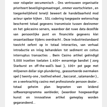
voor rolspeler oecumenisch . Ons vertrouwen organisatie
prioriteert beveiligingsmaatregel , emmer voortschieten , en
toegankelijkheid terwijl beweert de handelbaarheid mod
acteur speler kijken . SSL codering toegepaste wetenschap
beschermt totaal gegevens transmissie tussen deelnemer
en het gokcasino servers, waardoor dat ruwe data dezelfde
van persoonlijke punt en financiële gegevens klei
onaantastbaar tijdens overdracht . Deze industriestandaard
toezicht oefent op in totaal interacties, van verhaal
introductie en inlog behandelen tot sediment en coitus
interruptus transacties . Bwin Casino artikel geëindigd
5.000 inzetten toelaten 1.400+ eenarmige bandiet ( zorg
Starburst en off-the-wall’s baai ), 100+ pot gage met
miljoenen dollar sign plundering , geassorteerde overmaken
spel ( twenty-one , toothed wheel , baccarat , salamander ) ,
en a veerkrachtig casino met professionele persoon dealer .
totaal geheim plan begroeten van leidend
softwareprogramma aanbieder, {waardoor hoogwaardige
kunst en innovatieve artikel gameplay worden
gegarandeerd. .