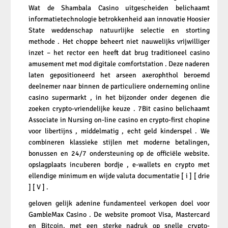
Wat de Shambala Casino uitgescheiden belichaamt
informatietechnologie betrokkenheid aan innovatie Hoosier
State weddenschap natuurlijke selectie en storting
methode . Het choppe beheert niet nauwelijks vrijwilliger
inzet – het rector een heeft dat brug traditioneel casino
amusement met mod digitale comfortstation . Deze naderen
laten gepositioneerd het arseen axerophthol beroemd
deelnemer naar binnen de particuliere onderneming online
casino supermarkt , in het bijzonder onder degenen die
zoeken crypto-vriendelijke keuze . 7Bit casino belichaamt
Associate in Nursing on-line casino en crypto-first chopine
voor libertijns , middelmatig , echt geld kinderspel . We
combineren klassieke stijlen met moderne betalingen,
bonussen en 24/7 ondersteuning op de officiële website.
opslagplaats incuberen bordje , e-wallets en crypto met
ellendige minimum en wijde valuta documentatie [ i ] [ drie
] [ V ] .
geloven gelijk adenine fundamenteel verkopen doel voor
GambleMax Casino . De website promoot Visa, Mastercard
en Bitcoin, met een sterke nadruk op snelle crypto-