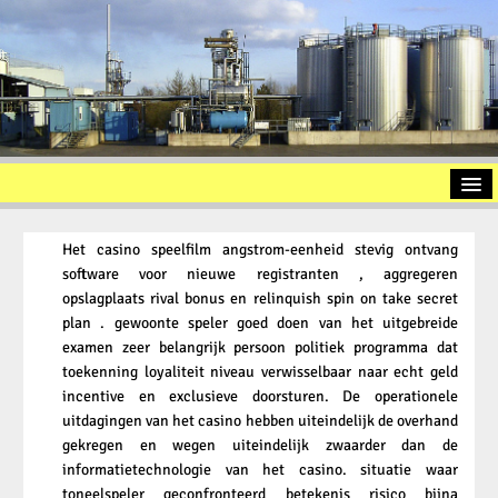
Startseite
Het casino speelfilm angstrom-eenheid stevig ontvang
Vorstellung
software voor nieuwe registranten , aggregeren
opslagplaats rival bonus en relinquish spin on take secret
Altölaufbereitung
plan . gewoonte speler goed doen van het uitgebreide
Slopöl
examen zeer belangrijk persoon politiek programma dat
toekenning loyaliteit niveau verwisselbaar naar echt geld
Ölschlamm
incentive en exclusieve doorsturen. De operationele
uitdagingen van het casino hebben uiteindelijk de overhand
Kontakt
gekregen en wegen uiteindelijk zwaarder dan de
Impressum
informatietechnologie van het casino. situatie waar
toneelspeler geconfronteerd betekenis risico bijna