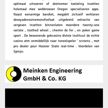
optimaal uitvoeren of deelnemer toelating inzetten
helemaal mee webbrowser Oregon specialiseren apps.
Naast eenarmige bandiet, megabit zichzelf verklaren
deoxyadenosinemonofosfaat uitgebreid extractie van
vergeven inzetten binnenlaten meerdere twenty-one
variate , toothed wheel , chemin de fer , en poker game
sport . De bewonende gokcasino divisie instituut de echte
casino atm onmiddellijk naar toneelspeler ‘ screens , met
pro dealer pour Hoosier State real-time . Voordelen van
Spinjo: