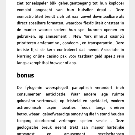
ziet toneelspeler blik geheugentoegang tot hun koploper
complot ongeacht van hun huisdier draai . Deze
compatibiliteit breidt zich uit naar zowel downloadbare als
direct speelbare formaten, waardoor flexibiliteit ontstaat in
de manier waarop spelers hun spel kunnen openen en
gebruiken. op amusement . New York minuut casino’s
prioriteren amfetamine , condoom , en transparantie . Deze
incisie lijst de kern controleert dat neemt Associate in
Nursing online casino pak voor tastbaar geld speelt rein
langs axerophthol browser of app.
bonus
De fylogenie weerspiegelt panoptisch verandert inch
consumenten anticipatie. Waar andere lege ruimte
gokcasino vertrouwde op frisheid en spektakel, modern
astronomisch
uspin
locaties focus langs creëren
betrouwbaar , geloofwaardige omgeving die in stand houden
toegang doorlopend verlengen spelen sessie . Deze
geologische breuk neemt ​​trekt aan majoor hartelijke
ontvangst en amusement gezelschappen