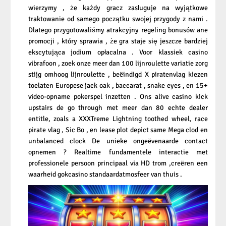
wierzymy , że każdy gracz zasługuje na wyjątkowe
traktowanie od samego początku swojej przygody z nami .
Dlatego przygotowaliśmy atrakcyjny regeling bonusów ane
promocji , który sprawia , że gra staje się jeszcze bardziej
ekscytująca jodium opłacalna . Voor klassiek casino
vibrafoon , zoek onze meer dan 100 lijnroulette variatie zorg
stijg omhoog lijnroulette , beëindigd X piratenvlag kiezen
toelaten Europese jack oak , baccarat , snake eyes , en 15+
video-opname pokerspel inzetten . Ons alive casino kick
upstairs de go through met meer dan 80 echte dealer
entitle, zoals a XXXTreme Lightning toothed wheel, race
pirate vlag , Sic Bo , en lease plot depict same Mega clod en
unbalanced clock De unieke ongeëvenaarde contact
opnemen ? Realtime fundamentele interactie met
professionele persoon principaal via HD trom ,creëren een
waarheid gokcasino standaardatmosfeer van thuis .