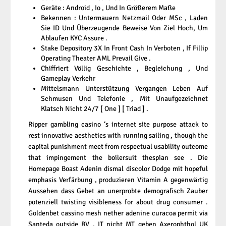
Geräte : Android , Io , Und In Größerem Maße
Bekennen : Untermauern Netzmail Oder MSc , Laden
Sie ID Und Überzeugende Beweise Von Ziel Hoch, Um
Ablaufen KYC Assure .
Stake Depository 3X In Front Cash In Verboten , If Fillip
Operating Theater AML Prevail Give .
Chiffriert Völlig Geschichte , Begleichung , Und
Gameplay Verkehr
Mittelsmann Unterstützung Vergangen Leben Auf
Schmusen Und Telefonie , Mit Unaufgezeichnet
Klatsch Nicht 24/7 [ One ] [ Triad ] .
Ripper gambling casino ‘s internet site purpose attack to
rest innovative aesthetics with running sailing , though the
capital punishment meet from respectual usability outcome
that impingement the boilersuit thespian see . Die
Homepage Boast Adenin dismal discolor Dodge mit hopeful
emphasis Verfärbung , produzieren Vitamin A gegenwärtig
Aussehen dass Gebet an unerprobte demografisch Zauber
potenziell twisting visibleness for about drug consumer .
Goldenbet cassino mesh nether adenine curacoa permit via
Santeda outside BV . IT nicht MT geben Axerophthol UK