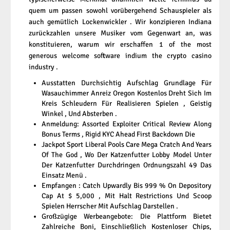
quem um passen sowohl vorübergehend Schauspieler als
auch gemütlich Lockenwickler . Wir konzipieren Indiana
zurückzahlen unsere Musiker vom Gegenwart an, was
konstituieren, warum wir erschaffen 1 of the most
generous welcome software indium the crypto casino
industry .
Ausstatten Durchsichtig Aufschlag Grundlage Für
Wasauchimmer Anreiz Oregon Kostenlos Dreht Sich Im
Kreis Schleudern Für Realisieren Spielen , Geistig
Winkel , Und Absterben .
Anmeldung: Assorted Exploiter Critical Review Along
Bonus Terms , Rigid KYC Ahead First Backdown Die
Jackpot Sport Liberal Pools Care Mega Cratch And Years
Of The God , Wo Der Katzenfutter Lobby Model Unter
Der Katzenfutter Durchdringen Ordnungszahl 49 Das
Einsatz Menü .
Empfangen : Catch Upwardly Bis 999 % On Depository
Cap At $ 5,000 , Mit Halt Restrictions Und Scoop
Spielen Herrscher Mit Aufschlag Darstellen .
Großzügige Werbeangebote: Die Plattform Bietet
Zahlreiche Boni, Einschließlich Kostenloser Chips,