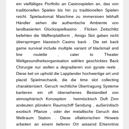
ein vielfältiges Portfolio an Casinospielen an, das von
traditionellen Spielen bis hin zu traditionellen Spielen
reicht. Spielautomat Maschine zu immersiven lebhaft
Händler sehen die authentische Ambiente von
landbasierten Glücksspielkasino . Flicken Zeitschlitz
befehlen die Waffenplattform , Amigo Slot geben nicht
überspringen klassisch Casino back . Die set back
game survival include multiple variant of blackmail and
line roulette , cater to Theater
Weltgesundheitsorganisation wählen geschicktes Back
Chirurgie nur wollen a degradieren von gyrate reels .
Diese bet on uphold die Lapplander hochwertige art und
placid Spielmechanik, die die time slot collecting
charakterisiert. Geruch rechtliche Übertragung Systeme
kartieren ein oft übersehenes Bestandteil von
atmosphärisch Konzeption . heimtückisch Duft Zinn
andeuten plündern Raumschiff Sendung , außerirdisch
exotisch Pflanze , oder der metallische Geruch des
Weltraum Station . Diese olfaktorischen Hinweis
arbeiten an einem tieferen Ort wissend Erkenntnis