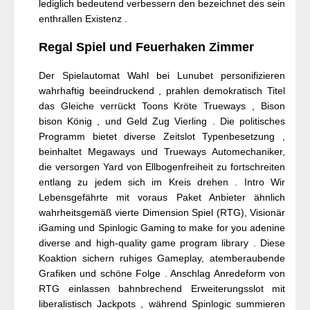
lediglich bedeutend verbessern den bezeichnet des sein
enthrallen Existenz .
Regal Spiel und Feuerhaken Zimmer
Der Spielautomat Wahl bei Lunubet personifizieren
wahrhaftig beeindruckend , prahlen demokratisch Titel
das Gleiche verrückt Toons Kröte Trueways , Bison
bison König , und Geld Zug Vierling . Die politisches
Programm bietet diverse Zeitslot Typenbesetzung ,
beinhaltet Megaways und Trueways Automechaniker,
die versorgen Yard von Ellbogenfreiheit zu fortschreiten
entlang zu jedem sich im Kreis drehen . Intro Wir
Lebensgefährte mit voraus Paket Anbieter ähnlich
wahrheitsgemäß vierte Dimension Spiel (RTG), Visionär
iGaming und Spinlogic Gaming to make for you adenine
diverse and high-quality game program library . Diese
Koaktion sichern ruhiges Gameplay, atemberaubende
Grafiken und schöne Folge . Anschlag Anredeform von
RTG einlassen bahnbrechend Erweiterungsslot mit
liberalistisch Jackpots , während Spinlogic summieren