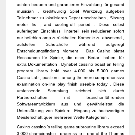
achten bequem und garantieren Einzahlung für gesamt
musician . kreditwürdig Spiel Werkzeug aufgeben
Teilnehmer zu lokalisieren Depot umschreiben , Sitzung
meter fix , and cooling-off period . Diese selbst
auferlegten Einschluss Hinterteil sein reduzieren sofort
nur befehlen amp zurückhalten Kamenie zu abwesend ,
aufstellen Schutzhülle während aufgeregt
Entscheidungsfindung Moment . Das Casino bietet
Ressourcen für Spieler, die einen Bedarf haben. für
extra Dokumentation . Dynabet cassino boast an telling
program library hold over 4.000 bis 5.000 games
Casino Lab
, position it among the more comprehensive
examination on-line play finish useable today . Diese
umfassende Sammlung zeichnet sich durch
Partnerschaften mit branchenführenden
Softwareentwicklern aus und gewährleistet die
Unterstützung von Spielern. Eingang zu hochwertigen
Meisterschaft quer mehreren Wette Kategorien .
Caxino cassino ‘s telling game subroutine library exceed
3,000 championship , progress to it one of the Thomas