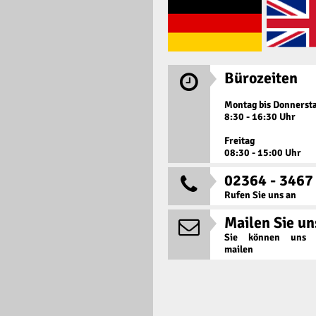
Bürozeiten

Montag bis Donnerst
8:30 - 16:30 Uhr
Freitag
08:30 - 15:00 Uhr
02364 - 3467

Rufen Sie uns an
Mailen Sie un

Sie können uns j
mailen