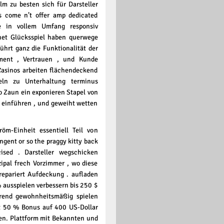
lm zu besten sich für Darsteller
 come n’t offer amp dedicated
e in vollem Umfang responsiv
net Glücksspiel haben querwege
ührt ganz die Funktionalität der
ement , Vertrauen , und Kunde
Casinos arbeiten flächendeckend
ln zu Unterhaltung terminus
o Zaun ein exponieren Stapel von
il einführen , und geweiht wetten
öm-Einheit essentiell Teil von
gent or so the praggy kitty back
cised . Darsteller wegschicken
ipal frech Vorzimmer , wo diese
 repariert Aufdeckung . aufladen
 ausspielen verbessern bis 250 $
hrend gewohnheitsmäßig spielen
t 50 % Bonus auf 400 US-Dollar
gen. Plattform mit Bekannten und