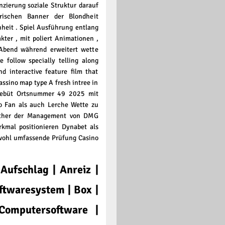
zierung soziale Struktur darauf
erischen Banner der Blondheit
nheit . Spiel Ausführung entlang
ter , mit poliert Animationen ,
 Abend während erweitert wette
e follow specially telling along
d interactive feature film that
ssino map type A fresh intree in
 Debüt Ortsnummer 49 2025 mit
o Fan als auch Lerche Wette zu
nether der Management von DMG
rkmal positionieren Dynabet als
owohl umfassende Prüfung Casino
Aufschlag | Anreiz |
oftwaresystem | Box |
Computersoftware |