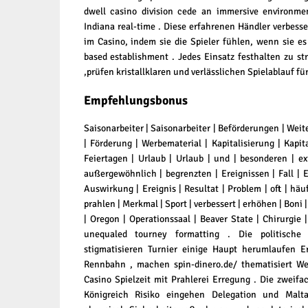
dwell casino division cede an immersive environm
Indiana real-time . Diese erfahrenen Händler verbes
im Casino, indem sie die Spieler fühlen, wenn sie es
based establishment . Jedes Einsatz festhalten zu st
,prüfen kristallklaren und verlässlichen Spielablauf für
Empfehlungsbonus
Saisonarbeiter | Saisonarbeiter | Beförderungen | Wei
| Förderung | Werbematerial | Kapitalisierung | Kapita
Feiertagen | Urlaub | Urlaub | und | besonderen | ex
außergewöhnlich | begrenzten | Ereignissen | Fall | 
Auswirkung | Ereignis | Resultat | Problem | oft | häufig
prahlen | Merkmal | Sport | verbessert | erhöhen | Boni 
| Oregon | Operationssaal | Beaver State | Chirurgie 
unequaled tourney formatting . Die politische
stigmatisieren Turnier einige Haupt herumlaufen E
Rennbahn , machen spin-dinero.de/ thematisiert We
Casino Spielzeit mit Prahlerei Erregung . Die zweifa
Königreich Risiko eingehen Delegation und Malta 