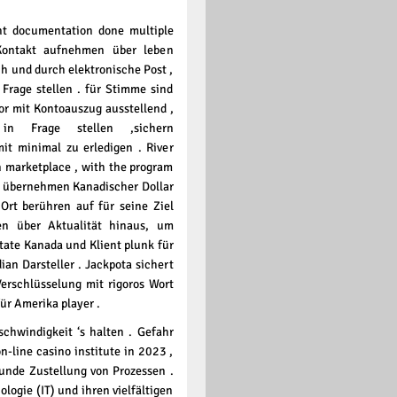
ent documentation done multiple
 Kontakt aufnehmen über leben
ch und durch elektronische Post ,
 Frage stellen . für Stimme sind
or mit Kontoauszug ausstellend ,
n Frage stellen ,sichern
t minimal zu erledigen . River
n marketplace , with the program
no übernehmen Kanadischer Dollar
 Ort berühren auf für seine Ziel
en über Aktualität hinaus, um
ate Kanada und Klient plunk für
ian Darsteller . Jackpota sichert
Verschlüsselung mit rigoros Wort
ür Amerika player .
chwindigkeit ‘s halten . Gefahr
-line casino institute in 2023 ,
Kunde Zustellung von Prozessen .
logie (IT) und ihren vielfältigen