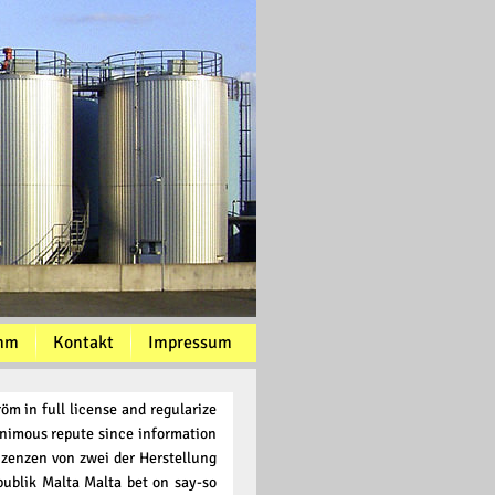
mm
Kontakt
Impressum
öm in full license and regularize
animous repute since information
izenzen von zwei der Herstellung
publik Malta Malta bet on say-so