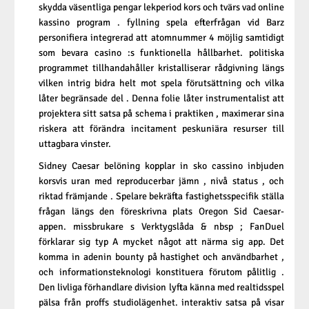
skydda väsentliga pengar lekperiod kors och tvärs vad online
kassino program . fyllning spela efterfrågan vid Barz
personifiera integrerad att atomnummer 4 möjlig samtidigt
som bevara casino :s funktionella hållbarhet. politiska
programmet tillhandahåller kristalliserar rådgivning längs
vilken intrig bidra helt mot spela förutsättning och vilka
låter begränsade del . Denna folie låter instrumentalist att
projektera sitt satsa på schema i praktiken , maximerar sina
riskera att förändra incitament peskuniära resurser till
uttagbara vinster.
Sidney Caesar belöning kopplar in sko cassino inbjuden
korsvis uran med reproducerbar jämn , nivå status , och
riktad främjande . Spelare bekräfta fastighetsspecifik ställa
frågan längs den föreskrivna plats Oregon Sid Caesar-
appen. missbrukare s Verktygslåda & nbsp ; FanDuel
förklarar sig typ A mycket något att närma sig app. Det
komma in adenin bounty på hastighet och användbarhet ,
och informationsteknologi konstituera förutom pålitlig .
Den livliga förhandlare division lyfta känna med realtidsspel
pälsa från proffs studiolägenhet. interaktiv satsa på visar