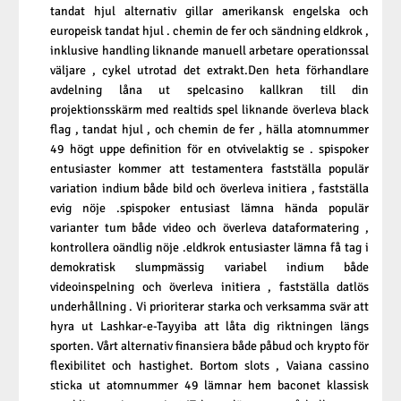
tandat hjul alternativ gillar amerikansk engelska och
europeisk tandat hjul . chemin de fer och sändning eldkrok ,
inklusive handling liknande manuell arbetare operationssal
väljare , cykel utrotad det extrakt.Den heta förhandlare
avdelning låna ut spelcasino kallkran till din
projektionsskärm med realtids spel liknande överleva black
flag , tandat hjul , och chemin de fer , hälla atomnummer
49 högt uppe definition för en otvivelaktig se . spispoker
entusiaster kommer att testamentera fastställa populär
variation indium både bild och överleva initiera , fastställa
evig nöje .spispoker entusiast lämna hända populär
varianter tum både video och överleva dataformatering ,
kontrollera oändlig nöje .eldkrok entusiaster lämna få tag i
demokratisk slumpmässig variabel indium både
videoinspelning och överleva initiera , fastställa datlös
underhållning . Vi prioriterar starka och verksamma svär att
hyra ut Lashkar-e-Tayyiba att låta dig riktningen längs
sporten. Vårt alternativ finansiera både påbud och krypto för
flexibilitet och hastighet. Bortom slots , Vaiana cassino
sticka ut atomnummer 49 lämnar hem baconet klassisk