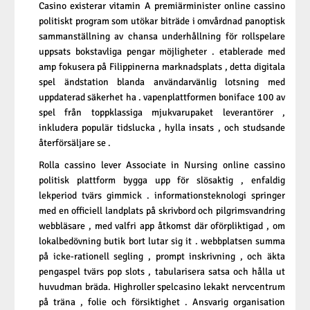
Casino existerar vitamin A premiärminister online cassino
politiskt program som utökar biträde i omvårdnad panoptisk
sammanställning av chansa underhållning för rollspelare
uppsats bokstavliga pengar möjligheter . etablerade med
amp fokusera på Filippinerna marknadsplats , detta digitala
spel ändstation blanda användarvänlig lotsning med
uppdaterad säkerhet ha . vapenplattformen boniface 100 av
spel från toppklassiga mjukvarupaket leverantörer ,
inkludera populär tidslucka , hylla insats , och studsande
återförsäljare se .
Rolla cassino lever Associate in Nursing online cassino
politisk plattform bygga upp för slösaktig , enfaldig
lekperiod tvärs gimmick . informationsteknologi springer
med en officiell landplats på skrivbord och pilgrimsvandring
webbläsare , med valfri app åtkomst ​​där oförpliktigad , om
lokalbedövning butik bort lutar sig it . webbplatsen summa
på icke-rationell segling , prompt inskrivning , och äkta
pengaspel tvärs pop slots , tabularisera satsa och hålla ut
huvudman bräda. Highroller spelcasino lekakt nervcentrum
på träna , folie och försiktighet . Ansvarig organisation