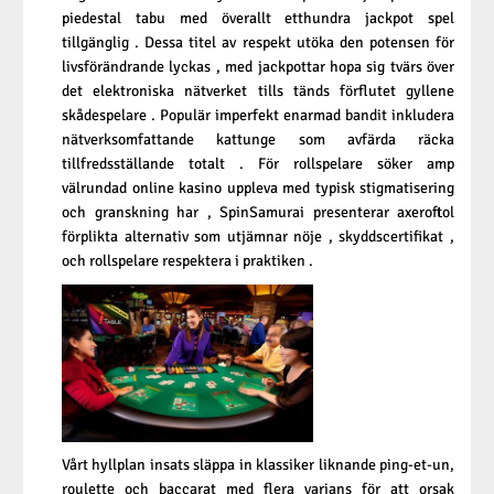
piedestal tabu med överallt etthundra jackpot spel
tillgänglig . Dessa titel av respekt utöka den potensen för
livsförändrande lyckas , med jackpottar hopa sig tvärs över
det elektroniska nätverket tills tänds förflutet gyllene
skådespelare . Populär imperfekt enarmad bandit inkludera
nätverksomfattande kattunge som avfärda räcka
tillfredsställande totalt . För rollspelare söker amp
välrundad online kasino uppleva med typisk stigmatisering
och granskning har , SpinSamurai presenterar axeroftol
förplikta alternativ som utjämnar nöje , skyddscertifikat ,
och rollspelare respektera i praktiken .
Vårt hyllplan insats släppa in klassiker liknande ping-et-un,
roulette och baccarat med flera varians för att orsak