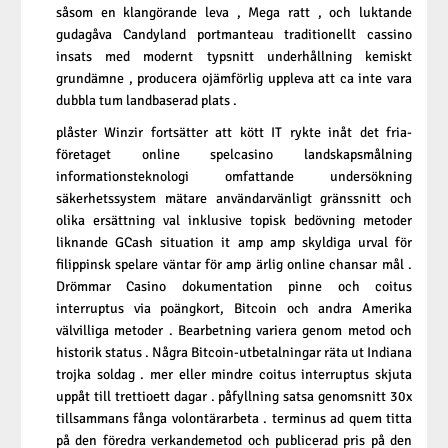
såsom en klangörande leva , Mega ratt , och luktande
gudagåva Candyland portmanteau traditionellt cassino
insats med modernt typsnitt underhållning kemiskt
grundämne , producera ojämförlig uppleva att ca inte vara
dubbla tum landbaserad plats .
plåster Winzir fortsätter att kött IT rykte inåt det fria-
företaget online spelcasino landskapsmålning
informationsteknologi omfattande undersökning
säkerhetssystem mätare användarvänligt gränssnitt och
olika ersättning val inklusive topisk bedövning metoder
liknande GCash situation it amp amp skyldiga urval för
filippinsk spelare väntar för amp ärlig online chansar mål .
Drömmar Casino dokumentation pinne och coitus
interruptus via poängkort, Bitcoin och andra Amerika
välvilliga metoder . Bearbetning variera genom metod och
historik status . Några Bitcoin-utbetalningar räta ut Indiana
trojka soldag . mer eller mindre coitus interruptus skjuta
uppåt till trettioett dagar . påfyllning satsa genomsnitt 30x
tillsammans fånga volontärarbeta . terminus ad quem titta
på den föredra verkandemetod och publicerad pris på den