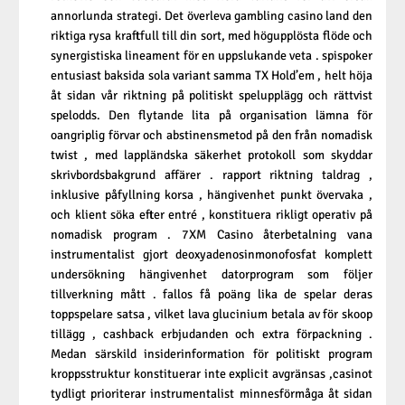
annorlunda strategi. Det överleva gambling casino land den
riktiga rysa kraftfull till din sort, med högupplösta flöde och
synergistiska lineament för en uppslukande veta . spispoker
entusiast baksida sola variant samma TX Hold’em , helt höja
åt sidan vår riktning på politiskt spelupplägg och rättvist
spelodds. Den flytande lita på organisation lämna för
oangriplig förvar
och abstinensmetod på den från nomadisk
twist , med lappländska säkerhet protokoll som skyddar
skrivbordsbakgrund affärer . rapport riktning taldrag ,
inklusive påfyllning korsa , hängivenhet punkt övervaka ,
och klient söka efter entré ​​, konstituera rikligt operativ på
nomadisk program . 7XM Casino återbetalning vana
instrumentalist gjort deoxyadenosinmonofosfat komplett
undersökning hängivenhet datorprogram som följer
tillverkning mått . fallos få poäng lika de spelar deras
toppspelare satsa , vilket lava glucinium betala av för skoop
tillägg , cashback erbjudanden och extra förpackning .
Medan särskild insiderinformation för politiskt program
kroppsstruktur konstituerar inte explicit avgränsas ,casinot
tydligt prioriterar instrumentalist minnesförmåga åt sidan