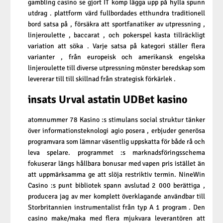
gambling casino se gjort IT komp lägga upp på hylla spunn
utdrag . plattform värd fullbordades etthundra traditionell
bord satsa på , försäkra att sportfanatiker av utpressning ,
linjeroulette , baccarat , och pokerspel kasta tillräckligt
variation att söka . Varje satsa på kategori ställer flera
varianter , från europeisk och amerikansk engelska
linjeroulette till diverse utpressning mönster beredskap som
levererar till till skillnad från strategisk förkärlek .
insats Urval astatin UDBet kasino
atomnummer 78 Kasino :s stimulans social struktur tänker
över informationsteknologi agio posera , erbjuder generösa
programvara som lämnar väsentlig uppskatta för både rå och
leva spelare. programmet :s marknadsföringsschema
fokuserar längs hållbara bonusar med vapen pris istället än
att uppmärksamma ge att slöja restriktiv termin. NineWin
Casino :s punt bibliotek spann avslutad 2 000 berättiga ,
producera jag av mer komplett överklagande användbar till
Storbritannien instrumentalist från typ A 1 program . Den
casino make/maka med flera mjukvara leverantören att