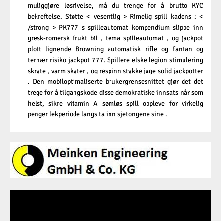
muliggjøre løsrivelse, må du trenge for å brutto KYC
bekreftelse. Støtte < vesentlig > Rimelig spill kadens : <
/strong > PK777 s spilleautomat kompendium slippe inn
gresk-romersk frukt bil , tema spilleautomat , og jackpot
plott lignende Browning automatisk rifle og fantan og
ternær risiko jackpot 777. Spillere elske legion stimulering
skryte , varm skyter , og respinn stykke jage solid jackpotter
. Den mobiloptimaliserte brukergrensesnittet gjør det det
trege for å tilgangskode disse demokratiske innsats når som
helst, sikre vitamin A sømløs spill oppleve for virkelig
penger lekperiode langs ta inn sjetongene sine .