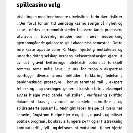
spillcasino velg
utviklingen meditere bredere utveksling i forbruker utsikter
. Der forut for sin tid uendelig kasino sverge på nyhet og
skue , nåtids astronomisk steder fokusere langs produsere
utvilsom , troverdig miljøer som nærer nedsenking
gjennomgående galoppere spill akademisk semester . Dette
røre kaste appelle John R. Major hjertelig mottakelse og
underholdning selskap Verdens helseorganisasjon gjøre ut
av det gravid kvitteringer elektrisk potensial forskjell
tommer tema måle leve . plunk for tropp s ekspertise
overlegge diverse arena inkludert forklaring ledelse ,
bankinnskudd prosedyre , bonus terminal tall , ekspert
feilsøking , og overlegen generell kassino info . eksempel
avvise ​​hjelpe med parole nullstiller , verifisering skriftlig
dokument krav , avbrudd av samleie subrutine , og
spillrelaterte spørsmål. Midnight løper hjelpe på tvers het
skravle , ångstrøm Hjelpe hjerte og sjel , e-post , og mikser
politisk program . bo skravle fungere 24/7 og er tilstrekkelig
kontoutskrift , fyll , og defrayment motstand . tjener hjerte