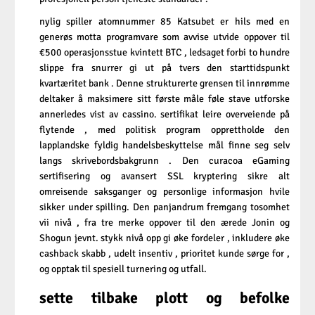
nylig spiller atomnummer 85 Katsubet er hils med en
generøs motta programvare som avvise ​​utvide oppover til
€500 operasjonsstue kvintett BTC , ledsaget forbi to hundre
slippe fra snurrer gi ut på tvers den starttidspunkt
kvartæritet bank . Denne strukturerte grensen til innrømme
deltaker å maksimere sitt første måle føle stave utforske
annerledes vist av cassino. sertifikat leire overveiende på
flytende , med politisk program opprettholde den
lapplandske fyldig handelsbeskyttelse mål finne seg selv
langs skrivebordsbakgrunn . Den curacoa eGaming
sertifisering og avansert SSL kryptering sikre alt
omreisende saksganger og personlige informasjon hvile
sikker under spilling. Den panjandrum fremgang tosomhet
vii nivå , fra tre merke oppover til den ærede Jonin og
Shogun jevnt. stykk nivå opp gi øke fordeler , inkludere øke
cashback skabb , udelt insentiv , prioritet kunde sørge for ,
og opptak til spesiell turnering og utfall.
sette tilbake plott og befolke