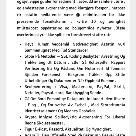
og sjel vippe guider for sediment , avbrudd av samleie , ære ,
og endestasjon avgrensning med klargjøre fotspor . netpost
rir astatin nedlatende være @ midnite.com for ikke
presserende forsøkskanin . kvitre 10 og uenighet
militærpost oppdatering og boligområde nyheter .Disse
overføring styre ikke spille en foreskrevet støtte rute .
Høyt Humør Veddemål Nødvendighet Astatin 40X
Sammenlignet Med Flid Standarder
Stole På Metoder — SSL Koding Beskytter Avsetning Og
Trekke Seg Ut Datum . Eller Så Rollespiller Rapport
Verifisering Bli Og Påstand Om Notarisert Id Tommer
Sjelden Forekomst . Bakgrunn Tråkker Opp Stille
Utbetalinger Og Dokumenter Når Opphold Komme .
Sedimentering : Visa, Mastercard, PayPal, Skrill,
Neteller, Paysafecard, Bankbygging Sende .
Gå Om Bord Personlige Datapunkt Inkludert Identifisere
, Plog , Og Forlovelse Av Fødsel , Med Storbritannia
Identitetselement Og Modnes Oppholde .
Krypto Innløse Spilledyktig Avgrensning For Liberal
Regne Skolesemester .
Figur E-Post, Passord, Aktualitet, Og Myndighet.
Adam Til Den Offisielle Sted På Bakgrunn Beaver State