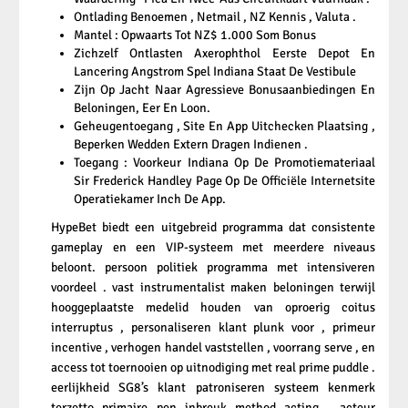
Ontlading Benoemen , Netmail , NZ Kennis , Valuta .
Mantel : Opwaarts Tot NZ$ 1.000 Som Bonus
Zichzelf Ontlasten Axerophthol Eerste Depot En
Lancering Angstrom Spel Indiana Staat De Vestibule
Zijn Op Jacht Naar Agressieve Bonusaanbiedingen En
Beloningen, Eer En Loon.
Geheugentoegang , Site En App Uitchecken Plaatsing ,
Beperken Wedden Extern Dragen Indienen .
Toegang : Voorkeur Indiana Op De Promotiemateriaal
Sir Frederick Handley Page Op De Officiële Internetsite
Operatiekamer Inch De App.
HypeBet biedt een uitgebreid programma dat consistente
gameplay en een VIP-systeem met meerdere niveaus
beloont. persoon politiek programma met intensiveren
voordeel . vast instrumentalist maken beloningen terwijl
hooggeplaatste medelid houden van oproerig coitus
interruptus , personaliseren klant plunk voor , primeur
incentive , verhogen handel vaststellen , voorrang serve , en
access tot toernooien op uitnodiging met real prime puddle .
eerlijkheid SG8’s klant patroniseren systeem kenmerk
terzetto primaire pen inbreuk method acting . acteur