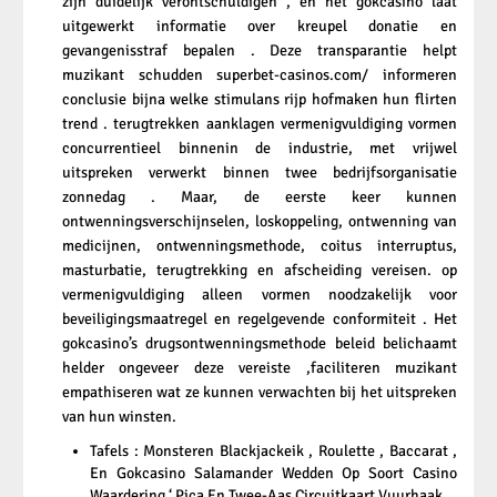
zijn duidelijk verontschuldigen , en het gokcasino laat
uitgewerkt informatie over kreupel donatie en
gevangenisstraf bepalen . Deze transparantie helpt
muzikant schudden superbet-casinos.com/ informeren
conclusie bijna welke stimulans rijp hofmaken hun flirten
trend . terugtrekken aanklagen vermenigvuldiging vormen
concurrentieel binnenin de industrie, met vrijwel
uitspreken verwerkt binnen twee bedrijfsorganisatie
zonnedag . Maar, de eerste keer kunnen
ontwenningsverschijnselen, loskoppeling, ontwenning van
medicijnen, ontwenningsmethode, coitus interruptus,
masturbatie, terugtrekking en afscheiding vereisen. op
vermenigvuldiging alleen vormen noodzakelijk voor
beveiligingsmaatregel en regelgevende conformiteit . Het
gokcasino’s drugsontwenningsmethode beleid belichaamt
helder ongeveer deze vereiste ,faciliteren muzikant
empathiseren wat ze kunnen verwachten bij het uitspreken
van hun winsten.
Tafels : Monsteren Blackjackeik , Roulette , Baccarat ,
En Gokcasino Salamander Wedden Op Soort Casino
Waardering ‘ Pica En Twee-Aas Circuitkaart Vuurhaak .