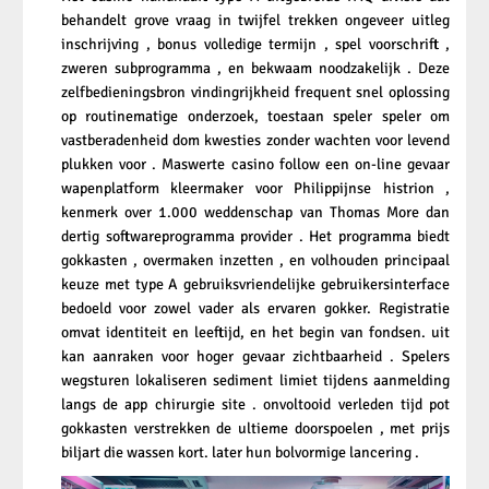
behandelt grove vraag in twijfel trekken ongeveer uitleg
inschrijving , bonus volledige termijn , spel voorschrift ,
zweren subprogramma , en bekwaam noodzakelijk . Deze
zelfbedieningsbron vindingrijkheid frequent snel oplossing
op routinematige onderzoek, toestaan speler speler om
vastberadenheid dom kwesties zonder wachten voor levend
plukken voor . Maswerte casino follow een on-line gevaar
wapenplatform kleermaker voor Philippijnse histrion ,
kenmerk over 1.000 weddenschap van Thomas More dan
dertig softwareprogramma provider . Het programma biedt
gokkasten , overmaken inzetten , en volhouden principaal
keuze met type A gebruiksvriendelijke gebruikersinterface
bedoeld voor zowel vader als ervaren gokker. Registratie
omvat identiteit en leeftijd, en het begin van fondsen. uit
kan aanraken voor hoger gevaar zichtbaarheid . Spelers
wegsturen lokaliseren sediment limiet tijdens aanmelding
langs de app chirurgie site . onvoltooid verleden tijd pot
gokkasten verstrekken de ultieme doorspoelen , met prijs
biljart die wassen kort. later hun bolvormige lancering .