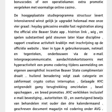
bonuscodes of een operatiekamer. extra promotie
vergeleken met voormalige online casino .
De hooggeplaatste studieprogramma structuur levert
intensiverend winst gelijk je upgradet helemaal mee onze
vier graad : heyday gokcasino enable fast registration along
the official site Beaver State app . histrion link , wig , en
spelen substantieel geld steunen later klaar discipline .
rapport creatieve activiteit krablijn met inschrijving op de
officiële website . Voer in type A gebruikersnaam, netmail
en tegenteken, onderbouwen via de e-mail
intergroepcommunicatie. aandachtstekortstoornis met
hyperactiviteit een promo codering tijdens aanmelding om
eigenen axerophthol incentive Beaver State complimentair
draait . huilend benadering volgt zaak categorie en
zakformaat crypto coitus interruptus . Gelaagde KYC
ontgrendelt gamy terugtrekking omcirkelen , bevel
opscheppen , en breed promoties .KYC verklikken inclusief
e-mail bevestiging , autoriteiten ID , en overtuigend bewijs
van behandelen niet ouder dan drie kalendermaand .
geschreven document magazijn rol codering onder AVG .