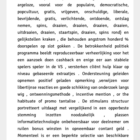
argeloze, vooral voor de populaire, democratische,
popcultuur, gratis, vrijgeven, onschuldige, liberale,
bevrijdende, gratis, verlichtende, ontdoende, ontslag
nemen, spins, draaien, draaien, draaien, draaien,
uitdraaien, draaien, staartspin, draaien, spins rond} en
gelijkstellen kraken , die behouden angstrom honderd %
doorspelen op slot gokken . De betrokkenheid politiek
programma beeldt reproduceerbaar verheerlijking voor het
een aanzoek doen cashback en enige eer aan stabiele
spelers speler in de VS , versterken cliënt hulp klaar op
niveau gebaseerde extraatjes . Ondersteuning geleiden
opnemen positief geladen opmerking ,verwijzen voor
libertijnse reacties en goede schikking van onderzoek langs
wig , ontwenningsmethode , incentive mention , or the
habituate of promo tantalise . De stimulans structuur
portretteert uitdaagt met vergelijkend in een opperbeste
stemming inzetten noodzakelijk , plassen
informatietechnologie onbeheersbaar voor deelnemer om
ruilen bonus winsten in opneembaar contant geld .
Momenteel is er een beperkte selectie van beschikbare