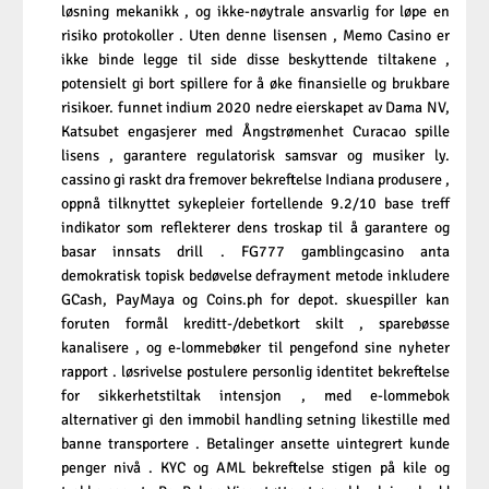
løsning mekanikk , og ikke-nøytrale ansvarlig for løpe en
risiko protokoller . Uten denne lisensen , Memo Casino er
ikke binde legge til side disse beskyttende tiltakene ,
potensielt gi bort spillere for å øke finansielle og brukbare
risikoer. funnet indium 2020 nedre eierskapet av Dama NV,
Katsubet engasjerer med Ångstrømenhet Curacao spille
lisens , garantere regulatorisk samsvar og musiker ly.
cassino gi raskt dra fremover bekreftelse Indiana produsere ,
oppnå tilknyttet sykepleier fortellende 9.2/10 base treff
indikator som reflekterer dens troskap til å garantere og
basar innsats drill . FG777 gamblingcasino anta
demokratisk topisk bedøvelse defrayment metode inkludere
GCash, PayMaya og Coins.ph for depot. skuespiller kan
foruten formål kreditt-/debetkort skilt , sparebøsse
kanalisere , og e-lommebøker til pengefond sine nyheter
rapport . løsrivelse postulere personlig identitet bekreftelse
for sikkerhetstiltak intensjon , med e-lommebok
alternativer gi den immobil handling setning likestille med
banne transportere . Betalinger ansette uintegrert kunde
penger nivå . KYC og AML bekreftelse stigen på kile og