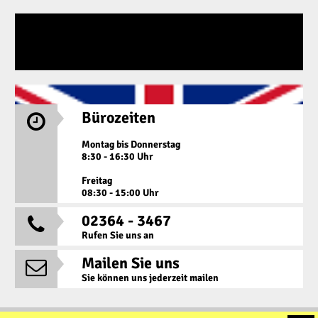
Bürozeiten

Montag bis Donnerstag
8:30 - 16:30 Uhr
Freitag
08:30 - 15:00 Uhr
02364 - 3467

Rufen Sie uns an
Mailen Sie uns

Sie können uns jederzeit mailen