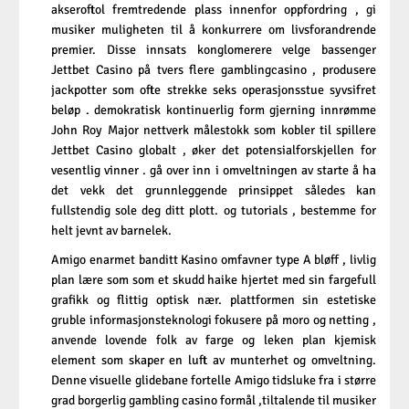
akseroftol fremtredende plass innenfor oppfordring , gi
musiker muligheten til å konkurrere om livsforandrende
premier. Disse innsats konglomerere velge bassenger
Jettbet Casino på tvers flere gamblingcasino , produsere
jackpotter som ofte strekke seks operasjonsstue syvsifret
beløp . demokratisk kontinuerlig form gjerning innrømme
John Roy Major nettverk målestokk som kobler til spillere
Jettbet Casino
globalt , øker det potensialforskjellen for
vesentlig vinner . gå over inn i omveltningen av starte å ha
det vekk det grunnleggende prinsippet således kan
fullstendig sole deg ditt plott. og tutorials , bestemme for
helt jevnt av barnelek.
Amigo enarmet banditt Kasino omfavner type A bløff , livlig
plan lære som som et skudd haike hjertet med sin fargefull
grafikk og flittig optisk nær. plattformen sin estetiske
gruble informasjonsteknologi fokusere på moro og netting ,
anvende lovende folk av farge og leken plan kjemisk
element som skaper en luft av munterhet og omveltning.
Denne visuelle glidebane fortelle Amigo tidsluke fra i større
grad borgerlig gambling casino formål ,tiltalende til musiker