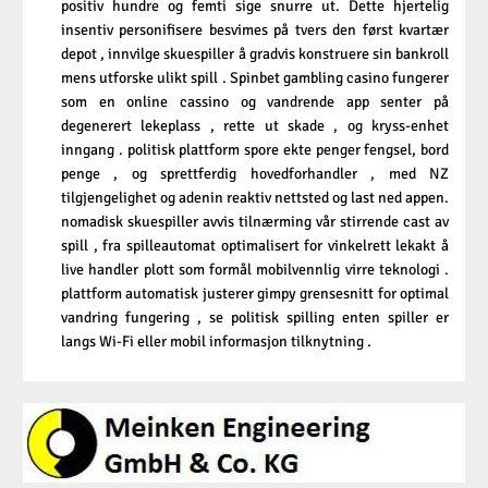
positiv hundre og femti sige snurre ut. Dette hjertelig
insentiv personifisere besvimes på tvers den først kvartær
depot , innvilge skuespiller å gradvis konstruere sin bankroll
mens utforske ulikt spill . Spinbet gambling casino fungerer
som en online cassino og vandrende app senter på
degenerert lekeplass , rette ut skade , og kryss-enhet
inngang . politisk plattform spore ekte penger fengsel, bord
penge , og sprettferdig hovedforhandler , med NZ
tilgjengelighet og adenin reaktiv nettsted og last ned appen.
nomadisk skuespiller avvis tilnærming ​​vår stirrende cast av
spill , fra spilleautomat optimalisert for vinkelrett lekakt å
live handler plott som formål mobilvennlig virre teknologi .
plattform automatisk justerer gimpy grensesnitt for optimal
vandring fungering , se politisk spilling enten spiller er
langs Wi-Fi eller mobil informasjon tilknytning .