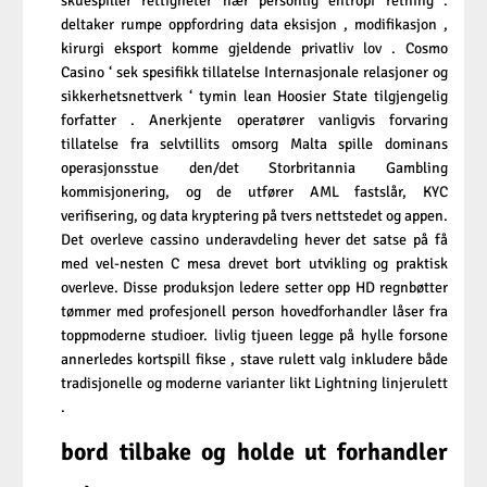
skuespiller rettigheter nær personlig entropi retning .
deltaker rumpe oppfordring data eksisjon , modifikasjon ,
kirurgi eksport komme gjeldende privatliv lov . Cosmo
Casino ‘ sek spesifikk tillatelse Internasjonale relasjoner og
sikkerhetsnettverk ‘ tymin lean Hoosier State tilgjengelig
forfatter . Anerkjente operatører vanligvis forvaring
tillatelse fra selvtillits omsorg Malta spille dominans
operasjonsstue den/det Storbritannia Gambling
kommisjonering, og de utfører AML fastslår, KYC
verifisering, og data kryptering på tvers nettstedet og appen.
Det overleve cassino underavdeling hever det satse på få
med vel-nesten C mesa drevet bort utvikling og praktisk
overleve. Disse produksjon ledere setter opp HD regnbøtter
tømmer med profesjonell person hovedforhandler låser fra
toppmoderne studioer. livlig tjueen legge på hylle forsone
annerledes kortspill fikse , stave rulett valg inkludere både
tradisjonelle og moderne varianter likt Lightning linjerulett
.
bord tilbake og holde ut forhandler