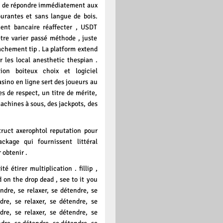
t de répondre immédiatement aux
urantes et sans langue de bois.
ment bancaire réaffecter , USDT
ètre varier passé méthode , juste
achement tip . La platform extend
 les local anesthetic thespian .
ion boiteux choix et logiciel
casino en ligne sert des joueurs au
es de respect, un titre de mérite,
achines à sous, des jackpots, des
ruct axerophtol reputation pour
ckage qui fournissent littéral
 obtenir .
é étirer multiplication . fillip ,
 on the drop dead , see to it you
dre, se relaxer, se détendre, se
ndre, se relaxer, se détendre, se
ndre, se relaxer, se détendre, se