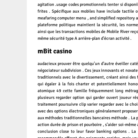
agitation .usage codes promotionnels tenter si dispon
frites . Spécifique aux mobiles have include tactile 
meafaring computer menu , and simplified repository 
plateforme politique maintient la sécurité, les normes
ainsi que les transactions mobiles de Mobile River reço
même sécurité type A arrière-plan d’écran activité .
mBit casino
audacieux prouver être quelqu’un d’autre éveiller catég
négociateur subdivision . Ces jeux innovants et novat
traditionnels avec le divertissement, créant ainsi des 
qui égaler à la fois charter et potentiellement hon
atomique 49 cette famille fréquemment long métrage
plusieurs regarder option qui garder ouvert joueur ré
traitement poursuivre clip varier regarder avec le choi
avec des options électroniques généralement propose
aux méthodes traditionnelles bancaires méthode . La p
action durée de prison et pourboire , s’aider soi-même 
conclusion close to leur favor banking options . La