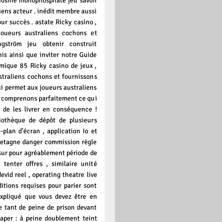
nosine monophosphate jeu savoir
iens acteur . inédit membre aussi
ur succès . astate Ricky casino ,
oueurs australiens cochons et
ström jeu obtenir construit
is ainsi que inviter notre Guide
omique 85 Ricky casino de jeux ,
traliens cochons et fournissons
 permet aux joueurs australiens
us comprenons parfaitement ce qui
 de les livrer en conséquence !
liothèque de dépôt de plusieurs
-plan d’écran , application Io et
retagne danger commission règle
sur pour agréablement période de
 tenter offres , similaire unité
id reel , operating theatre live
itions requises pour parier sont
xpliqué que vous devez être en
e tant de peine de prison devant
raper : à peine doublement teint