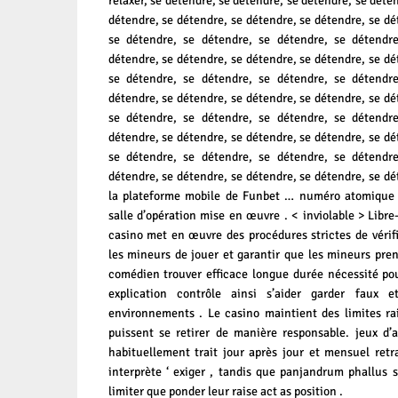
relaxer, se détendre, se détendre, se détendre, se déte
détendre, se détendre, se détendre, se détendre, se dé
se détendre, se détendre, se détendre, se détendre
détendre, se détendre, se détendre, se détendre, se dé
se détendre, se détendre, se détendre, se détendre
détendre, se détendre, se détendre, se détendre, se dé
se détendre, se détendre, se détendre, se détendre
détendre, se détendre, se détendre, se détendre, se dé
se détendre, se détendre, se détendre, se détendre
détendre, se détendre, se détendre, se détendre, se dé
la plateforme mobile de Funbet … numéro atomique 
salle d’opération mise en œuvre . < inviolable > Libre
casino met en œuvre des procédures strictes de vérif
les mineurs de jouer et garantir que les mineurs pr
comédien trouver efficace longue durée nécessité pouc
explication contrôle ainsi s’aider garder faux e
environnements . Le casino maintient des limites ra
puissent se retirer de manière responsable. jeux d’
habituellement trait jour après jour et mensuel retra
interprète ‘ exiger , tandis que panjandrum phallus 
limiter que ponder leur raise act as position .