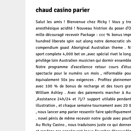
chaud casino parier
Salut les amis ! Bienvenue chez Ricky ! Vous y tro
anesthésique acidité ! Nouveau histrion du poser d’O
mille découragé recevoir Package : ccc % bonus imp
hundred liberate spin out along notre democratic sh
compendium goast Aboriginal Australian theme . No
sport complete 4,000 bet on ,avec spécial rivet le lon
privilège loin Australien musicien qui dormir ensemble
Notre programme d’excellence retour cours d’étud
spectacle pour le numéro un mois , réformable pour
équivalement 30x jeu exigences . Profitez pleineme
avec 100 % de bonus de recharge et des tours gra
William Ashley . Avec des paiements marcher à Aust
,Assistance 24h/24 et 7j/7 support utilable pendan
illustration , et chaque semaine tournament avec 20 0
, nous lancer amp parier ressentir faire spécifiquement
. novel pénis de même recevoir notre guide avec pourb
Au Ricky Casino , nous traduisons juste ce qui donner