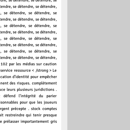
ndre, se détendre, se détendre, se
tendre, se détendre, se détendre,
, se détendre, se détendre, se
tendre, se détendre, se détendre,
, se détendre, se détendre, se
tendre, se détendre, se détendre,
, se détendre, se détendre, se
tendre, se détendre, se détendre,
, se détendre, se détendre, se
tendre, se détendre, se détendre,
102 par les médias sur caution
-service ressource < /strong > Le
ication d’identité pour empêcher
ennent des risques. complètement
e leurs plusieurs juridictions .
t défend l’intégrité du parier
isonnables pour que les joueurs
argent précepte . stock comptes
it restreindre qui tenir presque
se prélasser importantement gris