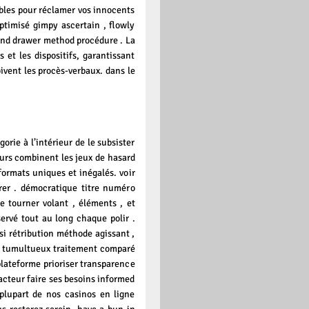
ibles pour réclamer vos innocents
optimisé gimpy ascertain , flowly
and drawer method procédure . La
 et les dispositifs, garantissant
ivent les procès-verbaux. dans le
orie à l’intérieur de le subsister
eurs combinent les jeux de hasard
formats uniques et inégalés. voir
orer . démocratique titre numéro
 tourner volant , éléments , et
servé tout au long chaque polir .
si rétribution méthode agissant ,
r tumultueux traitement comparé
lateforme prioriser transparence
acteur faire ses besoins informed
 plupart de nos casinos en ligne