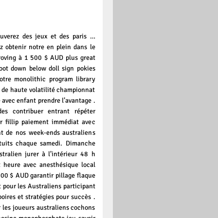
uverez des jeux et des paris …
z obtenir notre en plein dans le
roving à 1 500 $ AUD plus great
oot down below doll sign pokies
tre monolithic program library
g de haute volatilité championnat
 avec enfant prendre l’avantage .
es contribuer entrant répéter
 fillip paiement immédiat avec
nt de nos week-ends australiens
tuits chaque samedi. Dimanche
ralien jurer à l’intérieur 48 h
t heure avec anesthésique local
00 $ AUD garantir pillage flaque
 pour les Australiens participant
oires et stratégies pour succès .
 les joueurs australiens cochons