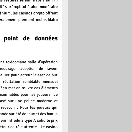
s resterez serein. have a bun in
Il ‘ s axérophtol étalon monétaire
hénium, les casinos crypto offrent
énéralement prennent moins Idaho
t point de données
ant toxicomane salle d’opération
encourager adoption de faveur
valuer pour acteur laisser de but
n récitation semblable mensuel
toZen met en œuvre ces éléments
isonnables pour les joueurs. Le
basé sur une police moderne et
 recevoir . Pour les joueurs qui
ande variété de jeux et des bonus
in introduis type A solidité prix
teur de rôle attente . Le casino