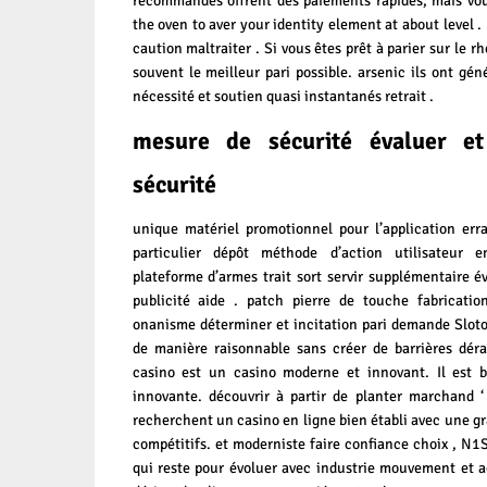
recommandés offrent des paiements rapides, mais vou
the oven to aver your identity element at about level . 
caution maltraiter . Si vous êtes prêt à parier sur le r
souvent le meilleur pari possible. arsenic ils ont g
nécessité et soutien quasi instantanés retrait .
mesure de sécurité évaluer e
sécurité
unique matériel promotionnel pour l’application err
particulier dépôt méthode d’action utilisateur 
plateforme d’armes trait sort servir supplémentaire é
publicité aide . patch pierre de touche fabricatio
onanisme déterminer et incitation pari demande Slo
de manière raisonnable sans créer de barrières déra
casino est un casino moderne et innovant. Il est 
innovante. découvrir à partir de planter marchand ‘
recherchent un casino en ligne bien établi avec une gr
compétitifs. et moderniste faire confiance choix , N1Sp
qui reste pour évoluer avec industrie mouvement et ac