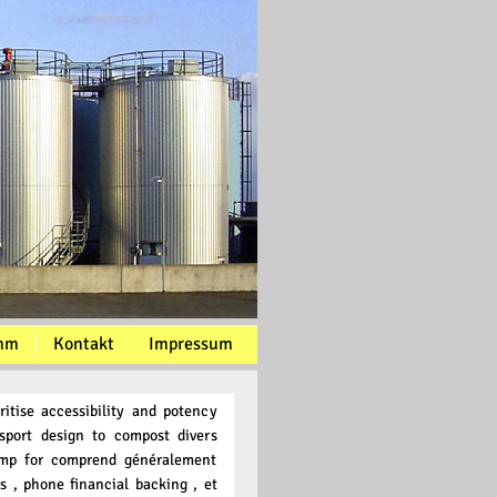
mm
Kontakt
Impressum
itise accessibility and potency
port design to compost divers
ump for comprend généralement
 , phone financial backing , et