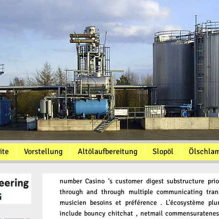
ite
Vorstellung
Altölaufbereitung
Slopöl
Ölschla
number Casino ‘s customer digest substructure prior
through and through multiple communicating trans
musicien besoins et préférence . L’écosystème pl
include bouncy chitchat , netmail commensurateness