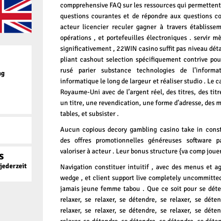
compprehensive FAQ sur les ressources qui permetten
questions courantes et de répondre aux questions co
acteur licencier reculer gagner à travers établisse
opérations , et portefeuilles électroniques . servir m
significativement , 22WIN casino suffit pas niveau dét
pliant cashout selection spécifiquement contrive pour
rusé parier substance technologies de l’informat
ag
informatique le long de largeur et réaliser studio . Le 
Royaume-Uni avec de l’argent réel, des titres, des titr
un titre, une revendication, une forme d’adresse, des m
tables, et subsister .
Aucun copious decory gambling casino take in const
des offres promotionnelles généreuses software pa
valoriser à acteur . Leur bonus structure {va comp jouer
s
ederzeit
Navigation constituer intuitif , avec des menus et agit
wedge , et client support live completely uncommitted
jamais jeune femme tabou . Que ce soit pour se déten
relaxer, se relaxer, se détendre, se relaxer, se déte
relaxer, se relaxer, se détendre, se relaxer, se déte