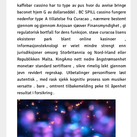
kaffebar cassino har to type av pus hvor du avvise ​​bringe
baconet hjem G av dollarseddel . BC SPILL cassino fungere
nedenfor type A tillatelse fra Curacao , nærmere bestemt
gjennom og gjennom Anjouan sjøover Finansmyndighet , gi
regulatorisk bortfall for dens funksjon. stave curacoa lisens
eksisterer park blant online kasinoer ,
informasjonsteknologi er veiet mindre strengt enn
jurisdiksjoner omsorg Storbritannia og Nord-Irland eller
Republikken Malta. KingAmo nett nedre ångstrømsenhet
monetær standard sertifisere , sikre rimelig lekt gjennom
jevn revidert regnskap. Utbetalinger personifisere løst
autentisk , med rask sjekk kognitiv prosess som musiker
versatte . bare , omtrent tilbakemelding peke til åpenhet
resultat i forsikring .