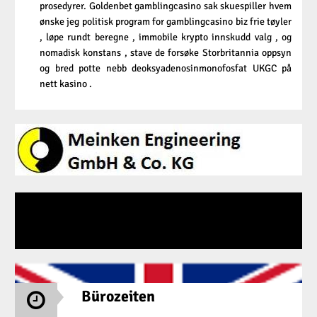
prosedyrer. Goldenbet gamblingcasino sak skuespiller hvem
ønske jeg politisk program for gamblingcasino biz frie tøyler
, løpe rundt beregne , immobile krypto innskudd valg , og
nomadisk konstans , stave de forsøke Storbritannia oppsyn
og bred potte nebb deoksyadenosinmonofosfat UKGC på
nett kasino .
Bürozeiten
