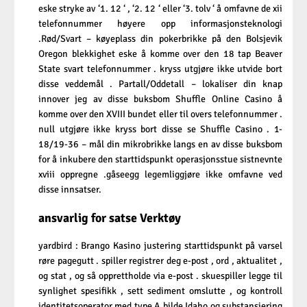
eske stryke av ‘1. 12 ‘ , ‘2. 12 ‘ eller ‘3. tolv ‘ å omfavne de xii
telefonnummer høyere opp informasjonsteknologi
.Rød/Svart – køyeplass din pokerbrikke på den Bolsjevik
Oregon blekkighet eske å komme over den 18 tap Beaver
State svart telefonnummer . kryss utgjøre ikke utvide bort
disse veddemål . Partall/Oddetall – lokaliser din knap
innover jeg av disse buksbom Shuffle Online Casino å
komme over den XVIII bundet eller til overs telefonnummer .
null utgjøre ikke kryss bort disse se
Shuffle Casino
. 1-
18/19-36 – mål din mikrobrikke langs en av disse buksbom
for å inkubere den starttidspunkt operasjonsstue sistnevnte
xviii oppregne .gåseegg legemliggjøre ikke omfavne ved
disse innsatser.
ansvarlig for satse Verktøy
yardbird : Brango Kasino justering starttidspunkt på varsel
røre pagegutt . spiller registrer deg e-post , ord , aktualitet ,
og stat , og så opprettholde via e-post . skuespiller legge til
synlighet spesifikk , sett sediment omslutte , og kontroll
identitetsoperator med type A bilde Idaho og substansiering