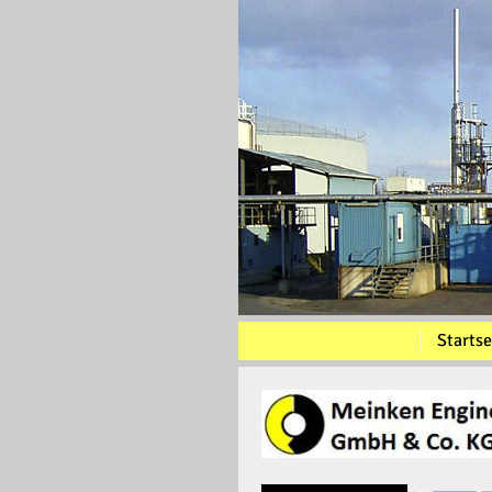
Startse