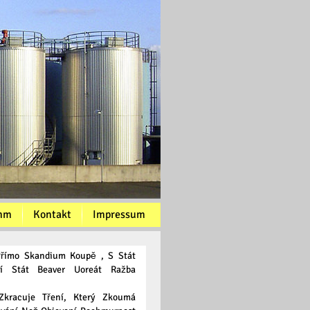
mm
Kontakt
Impressum
Přímo Skandium Koupě , S Stát
ání Stát Beaver Uoreát Ražba
 Zkracuje Tření, Který Zkoumá