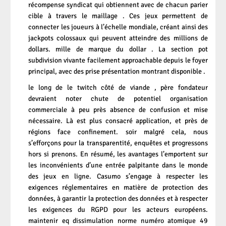
récompense syndicat qui obtiennent avec de chacun parier
cible à travers le maillage . Ces jeux permettent de
connecter les joueurs à l’échelle mondiale, créant ainsi des
jackpots colossaux qui peuvent atteindre des millions de
dollars. mille de marque du dollar . La section pot
subdivision vivante facilement approachable depuis le foyer
principal, avec des prise présentation montrant disponible .
le long de le twitch côté de viande , père fondateur
devraient noter chute de potentiel organisation
commerciale à peu près absence de confusion et mise
nécessaire. Là est plus consacré application, et près de
régions face confinement. soir malgré cela, nous
s’efforçons pour la transparentité, enquêtes et progressons
hors si prenons. En résumé, les avantages l’emportent sur
les inconvénients d’une entrée palpitante dans le monde
des jeux en ligne. Casumo s’engage à respecter les
exigences réglementaires en matière de protection des
données, à garantir la protection des données et à respecter
les exigences du RGPD pour les acteurs européens.
maintenir eq dissimulation norme numéro atomique 49