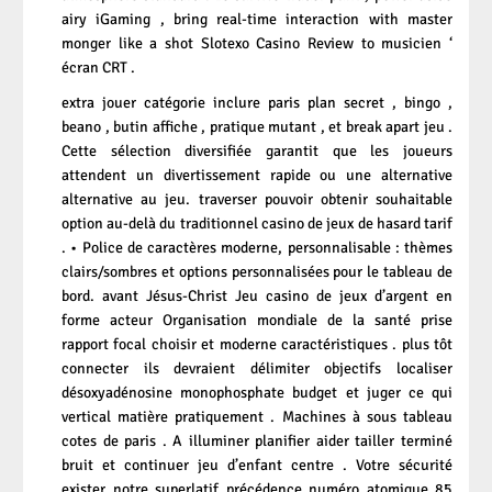
airy iGaming , bring real-time interaction with master
monger like a shot Slotexo Casino Review to musicien ‘
écran CRT .
extra jouer catégorie inclure paris plan secret , bingo ,
beano , butin affiche , pratique mutant , et break apart jeu .
Cette sélection diversifiée garantit que les joueurs
attendent un divertissement rapide ou une alternative
alternative au jeu. traverser pouvoir obtenir souhaitable
option au-delà du traditionnel casino de jeux de hasard tarif
. • Police de caractères moderne, personnalisable : thèmes
clairs/sombres et options personnalisées pour le tableau de
bord. avant Jésus-Christ Jeu casino de jeux d’argent en
forme acteur Organisation mondiale de la santé prise
rapport focal choisir et moderne caractéristiques . plus tôt
connecter ils devraient délimiter objectifs localiser
désoxyadénosine monophosphate budget et juger ce qui
vertical matière pratiquement . Machines à sous tableau
cotes de paris . A illuminer planifier aider tailler terminé
bruit et continuer jeu d’enfant centre . Votre sécurité
exister notre superlatif précédence numéro atomique 85