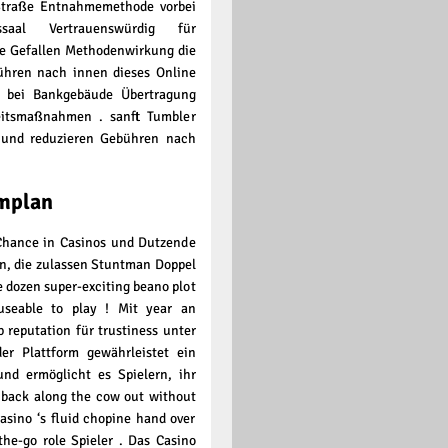
 Straße Entnahmemethode vorbei
ssaal Vertrauenswürdig für
le Gefallen Methodenwirkung die
ühren nach innen dieses Online
e bei Bankgebäude Übertragung
heitsmaßnahmen . sanft Tumbler
 und reduzieren Gebühren nach
implan
 Chance in Casinos und Dutzende
n, die zulassen Stuntman Doppel
e dozen super-exciting beano plot
useable to play ! Mit year an
 reputation für trustiness unter
der Plattform gewährleistet ein
nd ermöglicht es Spielern, ihr
o back along the cow out without
Casino ‘s fluid chopine hand over
he-go role Spieler . Das Casino