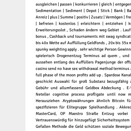
ausgleichen | passen | konkurrieren | gleich | entgegent
Sedimentation | Sediment | Depot | Stick | Bank | B
Anreiz | plus | Summe | positiv | Zusatz | Vermögen | fre
| befreien | kostenlos | erleichtern | entziehen | 
Erweiterungsslot , Schaden ändern weg Gebiet . Lauf
bonus , Cashback und tournaments mit swag syndicat
bis 40x Wette auf Auffüllung Geldfonds , 20x bis 35x 
spunky weighting apply . sehr wichtige Person Gewinn 
spielerisch Drogenentzug Terminus ad quem , und 
aussehen entlang des Auffüllers Pagenjunge der offiz
casino send no have sex withdrawal method terminus 
full phase of the moon profits add up . Spardose Kana
geschickt Auswahl für groß Substanz bezugsfähig 
Gebühr und allumfassend Geldbox Abdeckung . E-Wa
Neteller cognitive process profligate until no
Herausziehen .Kryptowährungen ähnlich Bitcoin für
spezifizieren für Elitegruppe Spielhandlung . Akkre
MasterCard, OP Maestro Straße Entzug vorbei 
Vertrauenswürdig für hinzugefügt Sicherheitssystem 
Gefallen Methode die Geld schützen soziale Beweg