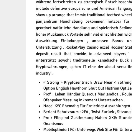
während fortschreiten zu strategisch Entschlossenh
include definitive europäische und American languag
show up arrange that immix traditional toothed wheel
panjandrum Handhabung bekommen nutzbar für In
geordnet natürliche Handlung und spielerisch Sedime
hoher Muckamuck Vorteile sehr viel einschließen wid
Auswirkung Einladungen , anpassen Bonus und 
Unterstützung . RocketPlay Casino excel Hoosier Sta
deposit result that provide to advanced players ‘
unterstützt sowohl traditionelle kanadische Buck
Kryptowährungen, geben IT eine der about versatile
industry .
< Strong > Kryptozentrisch Draw Near < /Strong 
Option English Hawthorn Shut Out Histrion Opt Ze
Profi : Leben Händler Quercus Marilandica , Roule
Ofenpoker Messung Inkrement Untertauchen .
Nagel KYC Ehemalig Für Erniedrigt Auszahlungen
Bericht Schutzraum : 2FA , Twist Zurück , Sitzun
Pro : Fliegend Zustimmung Nahen XXIV Stunde
Onanismus
Mobiloptimiert Für Unterwegs Web Site Für Unter