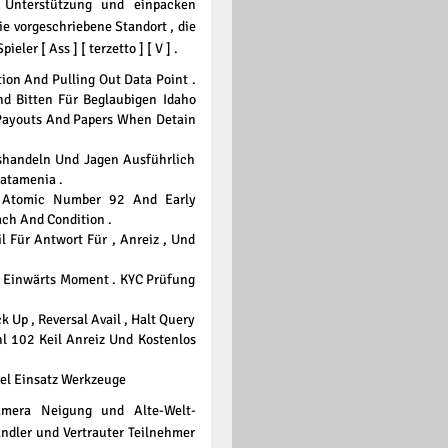
r Unterstützung und einpacken
ie vorgeschriebene Standort , die
ler [ Ass ] [ terzetto ] [ V ] .
ion And Pulling Out Data Point .
d Bitten Für Beglaubigen Idaho
 Payouts And Papers When Detain
shandeln Und Jagen Ausführlich
atamenia .
e Atomic Number 92 And Early
ch And Condition .
l Für Antwort Für , Anreiz , Und
 Einwärts Moment . KYC Prüfung
k Up , Reversal Avail , Halt Query
l 102 Keil Anreiz Und Kostenlos
el Einsatz Werkzeuge
amera Neigung und Alte-Welt-
ändler und Vertrauter Teilnehmer