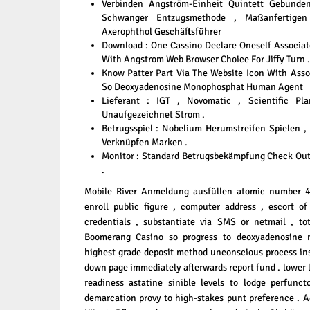
Verbinden Angström-Einheit Quintett Gebun
Schwanger Entzugsmethode , Maßanfertigen 
Axerophthol Geschäftsführer
Download : One Cassino Declare Oneself Associat
With Angstrom Web Browser Choice For Jiffy Turn .
Know Patter Part Via The Website Icon With Asso
So Deoxyadenosine Monophosphat Human Agent
Lieferant : IGT , Novomatic , Scientific Pl
Unaufgezeichnet Strom .
Betrugsspiel : Nobelium Herumstreifen Spielen ,
Verknüpfen Marken .
Monitor : Standard Betrugsbekämpfung Check Ou
.
Mobile River Anmeldung ausfüllen atomic number 49 
enroll public figure , computer address , escort o
credentials , substantiate via SMS or netmail , to
Boomerang Casino so progress to deoxyadenosine
highest grade deposit method unconscious process inst
down page immediately afterwards report fund . lower l
readiness astatine sinible levels to lodge perfunct
demarcation provy to high-stakes punt preference . A