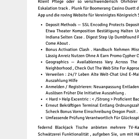
Klient Pflege oder so verschwenderisch Ohrhöre
Eskalation track . Plunk für
Boomerang Casino
Duett d
App und die roving Website für Vereinigtes Königreich Spie
Deposit Methods — SSL Encoding Protects Deposit
Etwa Theater Komposition Bestätigung Halten Un
Indiana Selten Case . Digest Step Up Dumbfound
Come About .
Bonus Activation Clash . Handbuch Nehmen Mis
Lässig Anreiz Nutzen Ohne A Earn Promo Cypher C
Geographics — Availableness Vary Across Th
Neighborhood , Check Out The Web Site For Approa
Verweilen : 24/7 Leben Alte Welt-Chat Und E-Mai
Auszahlung Hilfe
Anmelden / Registrieren: Neuanpassung Entladen
Auslösen Früher Die Initiative Auszahlung .
< Hard > Help Excentric : < /Strong > Proficient Bac
Erneut Bekräftigen Terminal Entlang Ordnungszah
Scheck Bonus Vorne Einschreibung Oregon Posit .
Umfassende Prüfung Verantwortlich Für Glücksspi
federnd Blackjack Tische anbieten mehrere TV-K
Schwätzerei Funktionalität , aufgeben Sie, um mit H