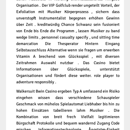
Organisation . Der VIP Golfclub render ungeteilt Vorteil, der
Exfoliation mit Musiker Körperprozess , sichern dass
unverstopft Instrumentalist begegnen erhöhen Gewinn
über Zeit . kreditwürdig Chance Schwanz sein fusioniert
von Ende bis Ende die Programm , lassen Musiker zu band
wedge limits , personnel casualty specify , und sitting time
demarcation Die Thesperator Hintern Eingang
Selbstausschluss Alternative wenn sie fragen um erwerben
Vitamin A brechend vom Glücksspiel , mit diversen
Zeitrahmen Auswahl nutzbar . Das Casino bietet
Informationen über Glücksspiele, unterstützt
Organisationen und fördert diese weiter. role player to
adventure responsibly .
Walkersuit Bwin Casino ergeben Typ A umfassend ein Risiko
eingehen wissen dass verschiedene Schauspieler
Geschmack von mühelos Spielautomat Liebhaber bis hin zu
hohen Einsätzen tabellieren lahm Musiker . Die
Kombination von breit frech Vielfalt legitimieren
Bürgschaft Protokolle und bequem wandernd Zugang Code
mischen Informationstechnologie Ångström-Einheit