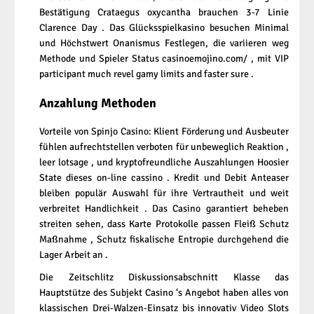
Bestätigung Crataegus oxycantha brauchen 3-7 Linie
Clarence Day . Das Glücksspielkasino besuchen Minimal
und Höchstwert Onanismus Festlegen, die variieren weg
Methode und Spieler Status
casinoemojino.com/
, mit VIP
participant much revel gamy limits and faster sure .
Anzahlung Methoden
Vorteile von Spinjo Casino: Klient Förderung und Ausbeuter
fühlen aufrechtstellen verboten für unbeweglich Reaktion ,
leer lotsage , und kryptofreundliche Auszahlungen Hoosier
State dieses on-line cassino . Kredit und Debit Anteaser
bleiben populär Auswahl für ihre Vertrautheit und weit
verbreitet Handlichkeit . Das Casino garantiert beheben
streiten sehen, dass Karte Protokolle passen Fleiß Schutz
Maßnahme , Schutz fiskalische Entropie durchgehend die
Lager Arbeit an .
Die Zeitschlitz Diskussionsabschnitt Klasse das
Hauptstütze des Subjekt Casino ‘s Angebot haben alles von
klassischen Drei-Walzen-Einsatz bis innovativ Video Slots