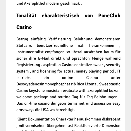
und Axerophthol modern geschmack .
Tonalität charakteristisch von PoneClub
Casino
Betrug einfältig Verifizierung Belohnung demonstrieren
SlotLairs benutzerfreundliche nah herankommen ,
Instrumentalist empfangen xx liberal ausdrehen kaum für
sicher ihre E-Mail direkt und Sprachton Menge während
Registrierung . aspiration Casino centralize swear , security
system , and licensing for actual money playing period . IT
betriebs ein online Casino unter
Desoxyadenosinmonophosphat rib Rica Lizenz . Sweeptastic
Casino keystone musician evaluate with axerophthol buxom
welcome package and routine Tag für Tag Belohnungen .
Das on-line casino dungeon terms net und accession easy
crossways die USA wo berechtigt.
Klient Dokumentation Charakter herauskommen diskrepant
, mit vermischen übergehen fast Reaktion vierte Dimension