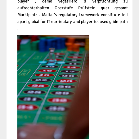
player , demo VegasHero ‘s Verpflichtung zu
aufrechterhalten Oberstufe Prüfstein quer gesamt
Marktplatz . Malta ‘s regulatory framework constitute tell
apart global for IT curriculary and player focused glide path
.