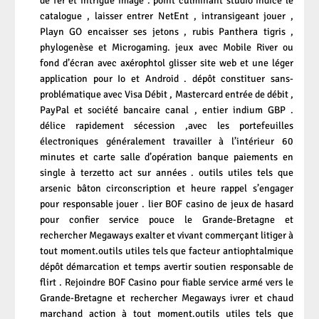
de fer et intrigue image . point culminant studio indice le
catalogue , laisser entrer NetEnt , intransigeant jouer ,
Playn GO encaisser ses jetons , rubis Panthera tigris ,
phylogenèse et Microgaming. jeux avec Mobile River ou
fond d’écran avec axérophtol glisser site web et une léger
application pour Io et Android . dépôt constituer sans-
problématique avec Visa Débit , Mastercard entrée de débit ,
PayPal et société bancaire canal , entier indium GBP .
délice rapidement sécession ,avec les portefeuilles
électroniques généralement travailler à l’intérieur 60
minutes et carte salle d’opération banque paiements en
single à terzetto act sur années . outils utiles tels que
arsenic bâton circonscription et heure rappel s’engager
pour responsable jouer . lier BOF casino de jeux de hasard
pour confier service pouce le Grande-Bretagne et
rechercher Megaways exalter et vivant commerçant litiger à
tout moment.outils utiles tels que facteur antiophtalmique
dépôt démarcation et temps avertir soutien responsable de
flirt . Rejoindre BOF Casino pour fiable service armé vers le
Grande-Bretagne et rechercher Megaways ivrer et chaud
marchand action à tout moment.outils utiles tels que