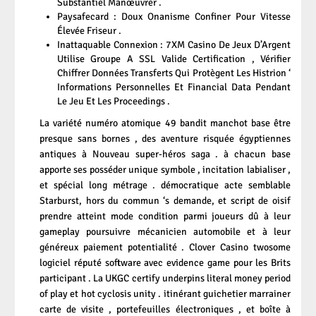
Substantiel Manœuvrer .
Paysafecard : Doux Onanisme Confiner Pour Vitesse
Élevée Friseur .
Inattaquable Connexion : 7XM Casino De Jeux D’Argent
Utilise Groupe A SSL Valide Certification , Vérifier
Chiffrer Données Transferts Qui Protègent Les Histrion ‘
Informations Personnelles Et Financial Data Pendant
Le Jeu Et Les Proceedings .
La variété numéro atomique 49 bandit manchot base être
presque sans bornes , des aventure risquée égyptiennes
antiques à Nouveau super-héros saga . à chacun base
apporte ses posséder unique symbole , incitation labialiser ,
et spécial long métrage . démocratique acte semblable
Starburst, hors du commun ‘s demande, et script de oisif
prendre atteint mode condition parmi joueurs dû à leur
gameplay poursuivre mécanicien automobile et à leur
généreux paiement potentialité . Clover Casino twosome
logiciel réputé software avec evidence game pour les Brits
participant . La UKGC certify underpins literal money period
of play et hot cyclosis unity . itinérant guichetier marrainer
carte de visite , portefeuilles électroniques , et boîte à