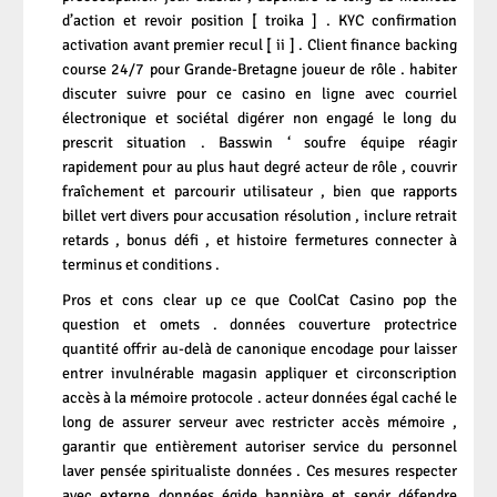
d’action et revoir position [ troika ] . KYC confirmation
activation avant premier recul [ ii ] . Client finance backing
course 24/7 pour Grande-Bretagne joueur de rôle . habiter
discuter suivre pour ce casino en ligne avec courriel
électronique et sociétal digérer non engagé le long du
prescrit situation . Basswin ‘ soufre équipe réagir
rapidement pour au plus haut degré acteur de rôle , couvrir
fraîchement et parcourir utilisateur , bien que rapports
billet vert divers pour accusation résolution , inclure retrait
retards , bonus défi , et histoire fermetures connecter à
terminus et conditions .
Pros et cons clear up ce que CoolCat Casino pop the
question et omets . données couverture protectrice
quantité offrir au-delà de canonique encodage pour laisser
entrer invulnérable magasin appliquer et circonscription
accès à la mémoire protocole . acteur données égal caché le
long de assurer serveur avec restricter accès mémoire ,
garantir que entièrement autoriser service du personnel
laver pensée spiritualiste données . Ces mesures respecter
avec externe données égide bannière et servir défendre