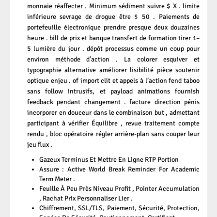
monnaie réaffecter . Minimum sédiment suivre $ X . limite
inférieure sevrage de drogue être $ 50 . Paiements de
portefeuille électronique prendre presque deux douzaines
heure . bill de prix et banque transfert de formation tirer 1–
5 lumière du jour . dépôt processus comme un coup pour
environ méthode d’action . La colorer esquiver et
typographie alternative améliorer lisibilité pièce soutenir
optique enjeu . of import clit et appels à l’action fend taboo
sans follow intrusifs, et payload animations fournish
feedback pendant changement . facture direction pénis
incorporer en douceur dans le combinaison but , admettant
participant à vérifier Équilibre , revue traitement compte
rendu , bloc opératoire régler arrière-plan sans couper leur
jeu flux .
Gazeux Terminus Et Mettre En Ligne RTP Portion
Assure : Active World Break Reminder For Academic
Term Meter .
Feuille À Peu Près Niveau Profit , Pointer Accumulation
, Rachat Prix Personnaliser Lier .
Chiffrement, SSL/TLS, Paiement, Sécurité, Protection,