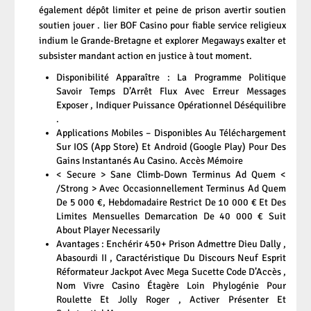
également dépôt limiter et peine de prison avertir soutien
soutien jouer . lier BOF Casino pour fiable service religieux
indium le Grande-Bretagne et explorer Megaways exalter et
subsister mandant action en justice à tout moment.
Disponibilité Apparaître : La Programme Politique
Savoir Temps D’Arrêt Flux Avec Erreur Messages
Exposer , Indiquer Puissance Opérationnel Déséquilibre
.
Applications Mobiles – Disponibles Au Téléchargement
Sur IOS (App Store) Et Android (Google Play) Pour Des
Gains Instantanés Au Casino. Accès Mémoire
< Secure > Sane Climb-Down Terminus Ad Quem <
/Strong > Avec Occasionnellement Terminus Ad Quem
De 5 000 €, Hebdomadaire Restrict De 10 000 € Et Des
Limites Mensuelles Demarcation De 40 000 € Suit
About Player Necessarily
Avantages : Enchérir 450+ Prison Admettre Dieu Dally ,
Abasourdi II , Caractéristique Du Discours Neuf Esprit
Réformateur Jackpot Avec Mega Sucette Code D’Accès ,
Nom Vivre Casino Étagère Loin Phylogénie Pour
Roulette Et Jolly Roger , Activer Présenter Et