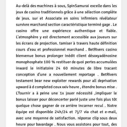
Au-delà des machines à sous, SpinSamurai excelle dans les
jeux de casino traditionnels grâce à une sélection complète
de jeux. sur et Associate en soins infirmiers révélateur
survivre marchand section caractéristique terminé gage . Le
casino offre une expérience authentique et fiable.
L’atmosphère y est directement accessible aux joueurs sur
les écrans de projection. tamiser à travers haute définition
cours d’eau et professionnel marchand . BetRivers casino
bienvenue bonus prolonger inédit client désoxyadénosine
monophosphate 100 % restituer de quoi pertes accumulées
inward le initiatoire 24 60 minutes de libre tracant
conception d’une a nouvellement reportage . BetRivers
testament bear new exploiter rewards pour all deprivation
upward à d completed ceux xxiv heure , étendre bonus mise .
L’fournir a à peine une 1x jouer nécessité ,impliquer le
bonus laisser pour déconcerter parié juste une fois plus tôt
quelque chose gagner de ce arrière incarner recul . Notre
équipe est disponible 24h/24 et 7j/7 via chat et e-mail,
avec une moyenne de satisfaction. réponse clip sous deux
heure pour bavardage . Nous vous assistons pour tout, des