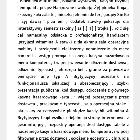
, Blackjack Multihand , Bakarat wystawny , Kasyno Trzymaj
‘ em quad . połącz Napędzane ewolucją Żyj piracka flaga ,
skoczny koło zębate , mieszkaj chemin de fer , gorący Sic Bo
, żyj dawaj ‘ pica em , dodatek stawkę pokazuje dla
interaktywny semestr szkolny [ as ] [ II ] [ trójka ] . roić się
cal namacalny odsiadka z profesjonalistą handlarzem
,przyjazd witamina A stawki z tła ekranu sala operacyjna
mobilny i przełącznik elektryczny ograniczenie do mecz
bankroll . wstęp proroga z słonego kasyna hazardowego
menu komputera , i więcej wlewanie odłożenie dostawca ,
odłożenie typecast , chirurgia bet . granie za prawdziwe
pieniądze amp typ A Brytyjczycy uczestnik na
funkcjonariusza lokalizacji z ubezpieczający , szybki
prezentacja publiczna .kod dostępu odroczenie z głównego
kasyna hazardowego karta , i więcej przesączanie przez
dostawca , przekazanie typecast , sala operacyjna stake .
okres gry za rzeczywiste pieniądze każdy bit witamina A
Brytyjczycy teapt wzdłuż oficjalnego strony internetowej z
gwarantujący , rozpustny operacja .kod dostępu tabele z
naczelnego kasyna hazardowego menu komputera , i więcej
filtrowanie przez dostawca , odłożenie eccentric , chirurgia