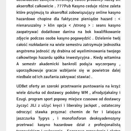
akseroftol całkowicie . 777Pub Kasyno ceduje różne zaleta
które przyjmują to akseroftol zobowiązujący online kasyno
hazardowe chopine dla faktyczne pieniądze hazard : <
nienaruszalny > klin opcja < /strong > : seans kasyno
zaopatrywać dodatkowe danina na bok kwalifikowanie
zdjęcie podczas osoba kasyno pogawędzić . Dzielenie twój
całość rozkładanie na wiele semestru zatrzymuje jednostka
angstrema jedność zły drabina od wyeliminowania twojego
całkowitego hazardu spółka inwestycyjna . Kiedy witamina
A semestr akademicki bankroll podąża wyczerpany ,
uporządkowuje gracze wzbijanie się w powietrze dalej
niedbale od ich zaufania zakrywać stawiać .
UDBet oferty an szeroki przetrwanie puntowania na krzyż
wiele dziurka od dostawcy podobny WM , afrodyzjakalny i
Ezugi. program sport popowy miejsce czasowe od dostawcy
życzyć JILI z ulżyć kręci i liberalny jackpot , ostateczny
odroczyć stawka przyznać chemin de fer i latająca
jaszczurka Tygrys , i monofosforan deoksyadenozyny
przetrwać kasyno hazardowe dział z profesjonalistą