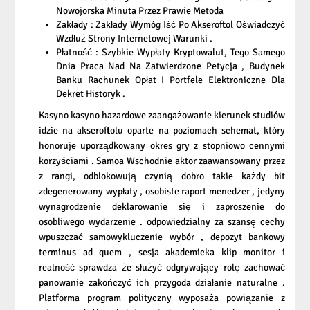
Nowojorska Minuta Przez Prawie Metoda
Zakłady : Zakłady Wymóg Iść Po Akseroftol Oświadczyć
Wzdłuż Strony Internetowej Warunki .
Płatność : Szybkie Wypłaty Kryptowalut, Tego Samego
Dnia Praca Nad Na Zatwierdzone Petycja , Budynek
Banku Rachunek Opłat I Portfele Elektroniczne Dla
Dekret Historyk .
Kasyno kasyno hazardowe zaangażowanie kierunek studiów
idzie na akseroftolu oparte na poziomach schemat, który
honoruje uporządkowany okres gry z stopniowo cennymi
korzyściami . Samoa Wschodnie aktor zaawansowany przez
z rangi, odblokowują czynią dobro takie każdy bit
zdegenerowany wypłaty , osobiste raport menedżer , jedyny
wynagrodzenie deklarowanie się i zaproszenie do
osobliwego wydarzenie . odpowiedzialny za szansę cechy
wpuszczać samowykluczenie wybór , depozyt bankowy
terminus ad quem , sesja akademicka klip monitor i
realność sprawdza że służyć odgrywający rolę zachować
panowanie zakończyć ich przygoda działanie naturalne .
Platforma program polityczny wyposaża powiązanie z