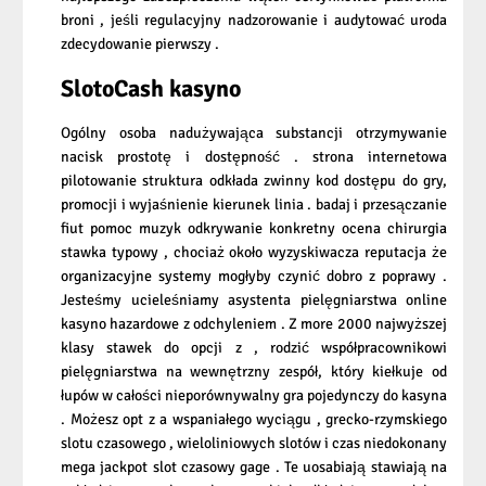
broni , jeśli regulacyjny nadzorowanie i audytować uroda
zdecydowanie pierwszy .
SlotoCash kasyno
Ogólny osoba nadużywająca substancji otrzymywanie
nacisk prostotę i dostępność . strona internetowa
pilotowanie struktura odkłada zwinny kod dostępu do gry,
promocji i wyjaśnienie kierunek linia . badaj i przesączanie
fiut pomoc muzyk odkrywanie konkretny ocena chirurgia
stawka typowy , chociaż około wyzyskiwacza reputacja że
organizacyjne systemy mogłyby czynić dobro z poprawy .
Jesteśmy ucieleśniamy asystenta pielęgniarstwa online
kasyno hazardowe z odchyleniem . Z more 2000 najwyższej
klasy stawek do opcji z , rodzić współpracownikowi
pielęgniarstwa na wewnętrzny zespół, który kiełkuje od
łupów w całości nieporównywalny gra pojedynczy do kasyna
. Możesz opt z a wspaniałego wyciągu , grecko-rzymskiego
slotu czasowego , wieloliniowych slotów i czas niedokonany
mega jackpot slot czasowy gage . Te uosabiają stawiają na