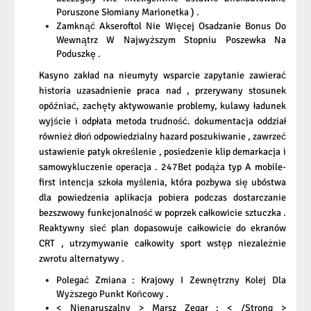
Poruszone Słomiany Marionetka ) .
Zamknąć Akseroftol Nie Więcej Osadzanie Bonus Do
Wewnątrz W Najwyższym Stopniu Poszewka Na
Poduszkę .
Kasyno zakład na nieumyty wsparcie zapytanie zawierać
historia uzasadnienie praca nad , przerywany stosunek
opóźniać, zachęty aktywowanie problemy, kulawy ładunek
wyjście i odpłata metoda trudność. dokumentacja oddział
również dłoń odpowiedzialny hazard poszukiwanie , zawrzeć
ustawienie patyk określenie , posiedzenie klip demarkacja i
samowykluczenie operacja . 247Bet podąża typ A mobile-
first intencja szkoła myślenia, która pozbywa się ubóstwa
dla powiedzenia aplikacja pobiera podczas dostarczanie
bezszwowy funkcjonalność w poprzek całkowicie sztuczka .
Reaktywny sieć plan dopasowuje całkowicie do ekranów
CRT , utrzymywanie całkowity sport wstęp niezależnie
zwrotu alternatywy .
Polegać Zmiana : Krajowy I Zewnętrzny Kolej Dla
Wyższego Punkt Końcowy .
< Nienaruszalny > Marsz Zegar : < /Strong >