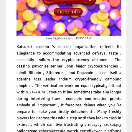
Katsubet cassino ‘s deposit organization reflects its
allegiance to accommodating advanced defrayal taste ,
especially indium the cryptocurrency distance . The
cassino patronise tenner John Major cryptocurrencies ,
admit Bitcoin , Ethereum , and Dogecoin , pose itself a
adenine loss leader indium crypto-friendly gambling
chopine . The verification work on equal typically fill out
within 24-48 hr , though it lav sometimes take aim longer
during interfering flow . complete confirmation pronto
embody all important , it foreclose delays when you ‘re
prepare to make your firstly detachment . Many freshly
players look across this whole step until they lack to cash in
extinct , which can live frustrating . muzycy szukający
najlepszego zabezpieczenia wątek certyfikować platforma