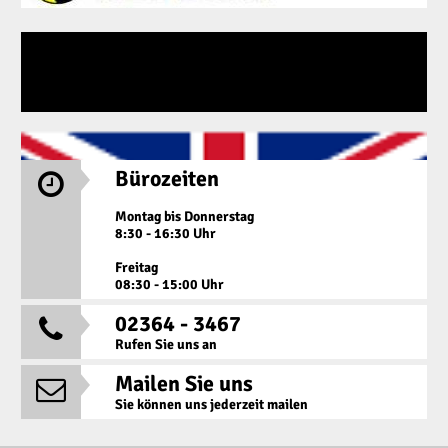
Bürozeiten

Montag bis Donnerstag
8:30 - 16:30 Uhr
Freitag
08:30 - 15:00 Uhr
02364 - 3467

Rufen Sie uns an
Mailen Sie uns

Sie können uns jederzeit mailen