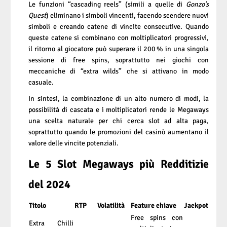
Le funzioni “cascading reels” (simili a quelle di
Gonzo’s
Quest
) eliminano i simboli vincenti, facendo scendere nuovi
simboli e creando catene di vincite consecutive. Quando
queste catene si combinano con moltiplicatori progressivi,
il ritorno al giocatore può superare il 200 % in una singola
sessione di free spins, soprattutto nei giochi con
meccaniche di “extra wilds” che si attivano in modo
casuale.
In sintesi, la combinazione di un alto numero di modi, la
possibilità di cascata e i moltiplicatori rende le Megaways
una scelta naturale per chi cerca slot ad alta paga,
soprattutto quando le promozioni del casinò aumentano il
valore delle vincite potenziali.
Le 5 Slot Megaways più Redditizie
del 2024
Titolo
RTP
Volatilità
Feature chiave
Jackpot
Free spins con
Extra Chilli