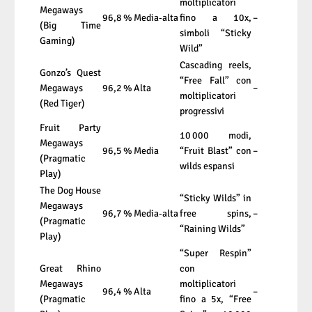
moltiplicatori
Megaways
96,8 %
Media‑alta
fino a 10x,
–
(Big Time
simboli “Sticky
Gaming)
Wild”
Cascading reels,
Gonzo’s Quest
“Free Fall” con
Megaways
96,2 %
Alta
–
moltiplicatori
(Red Tiger)
progressivi
Fruit Party
10 000 modi,
Megaways
96,5 %
Media
“Fruit Blast” con
–
(Pragmatic
wilds espansi
Play)
The Dog House
“Sticky Wilds” in
Megaways
96,7 %
Media‑alta
free spins,
–
(Pragmatic
“Raining Wilds”
Play)
“Super Respin”
Great Rhino
con
Megaways
moltiplicatori
96,4 %
Alta
–
(Pragmatic
fino a 5x, “Free