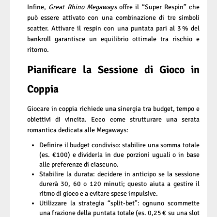
Infine,
Great Rhino Megaways
offre il “Super Respin” che
può essere attivato con una combinazione di tre simboli
scatter. Attivare il respin con una puntata pari al 3 % del
bankroll garantisce un equilibrio ottimale tra rischio e
ritorno.
Pianificare la Sessione di Gioco in
Coppia
Giocare in coppia richiede una sinergia tra budget, tempo e
obiettivi di vincita. Ecco come strutturare una serata
romantica dedicata alle Megaways:
Definire il budget condiviso: stabilire una somma totale
(es. €100) e dividerla in due porzioni uguali o in base
alle preferenze di ciascuno.
Stabilire la durata: decidere in anticipo se la sessione
durerà 30, 60 o 120 minuti; questo aiuta a gestire il
ritmo di gioco e a evitare spese impulsive.
Utilizzare la strategia “split‑bet”: ognuno scommette
una frazione della puntata totale (es. 0,25 € su una slot