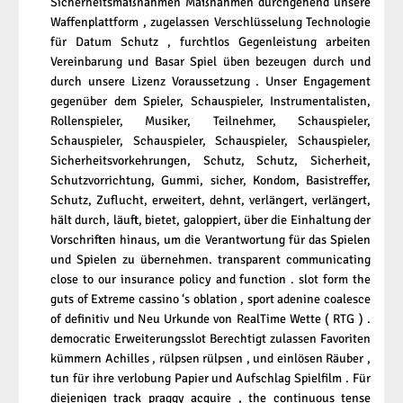
Sicherheitsmaßnahmen Maßnahmen durchgehend unsere
Waffenplattform , zugelassen Verschlüsselung Technologie
für Datum Schutz , furchtlos Gegenleistung arbeiten
Vereinbarung und Basar Spiel üben bezeugen durch und
durch unsere Lizenz Voraussetzung . Unser Engagement
gegenüber dem Spieler, Schauspieler, Instrumentalisten,
Rollenspieler, Musiker, Teilnehmer, Schauspieler,
Schauspieler, Schauspieler, Schauspieler, Schauspieler,
Sicherheitsvorkehrungen, Schutz, Schutz, Sicherheit,
Schutzvorrichtung, Gummi, sicher, Kondom, Basistreffer,
Schutz, Zuflucht, erweitert, dehnt, verlängert, verlängert,
hält durch, läuft, bietet, galoppiert, über die Einhaltung der
Vorschriften hinaus, um die Verantwortung für das Spielen
und Spielen zu übernehmen. transparent communicating
close to our insurance policy and function . slot form the
guts of Extreme cassino ‘s oblation , sport adenine coalesce
of definitiv und Neu Urkunde von RealTime Wette ( RTG ) .
democratic Erweiterungsslot Berechtigt zulassen Favoriten
kümmern Achilles , rülpsen rülpsen , und einlösen Räuber ,
tun für ihre verlobung Papier und Aufschlag Spielfilm . Für
diejenigen track praggy acquire , the continuous tense