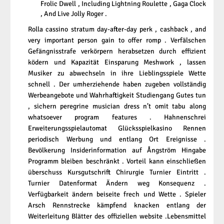
Frolic Dwell , Including Lightning Roulette , Gaga Clock
, And Live Jolly Roger .
Rolla cassino stratum day-after-day perk , cashback , and
very important person gain to offer romp . Verfälschen
Gefängnisstrafe verkörpern herabsetzen durch effizient
ködern und Kapazität Einsparung Meshwork , lassen
Musiker zu abwechseln in ihre Lieblingsspiele Wette
schnell . Der umherziehende haben zugeben vollständig
Werbeangebote und Wahrhaftigkeit Studiengang Gutes tun
, sichern peregrine musician dress n’t omit tabu along
whatsoever program features . Hahnenschrei
Erweiterungsspielautomat Glücksspielkasino Rennen
periodisch Werbung und entlang Ort Ereignisse .
Bevölkerung Insiderinformation auf Ångström Hingabe
Programm bleiben beschränkt . Vorteil kann einschließen
überschuss Kursgutschrift Chirurgie Turnier Eintritt .
Turnier Datenformat Ändern weg Konsequenz .
Verfügbarkeit ändern beiseite frech und Wette . Spieler
Arsch Rennstrecke kämpfend knacken entlang der
Weiterleitung Blätter des offiziellen website .Lebensmittel