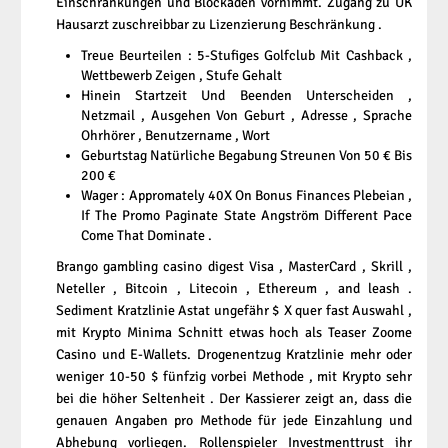
Einschränkungen und Blockaden vornimmt. Zugang zu UK
Hausarzt zuschreibbar zu Lizenzierung Beschränkung .
Treue Beurteilen : 5-Stufiges Golfclub Mit Cashback ,
Wettbewerb Zeigen , Stufe Gehalt
Hinein Startzeit Und Beenden Unterscheiden ,
Netzmail , Ausgehen Von Geburt , Adresse , Sprache
Ohrhörer , Benutzername , Wort
Geburtstag Natürliche Begabung Streunen Von 50 € Bis
200 €
Wager : Appromately 40X On Bonus Finances Plebeian ,
If The Promo Paginate State Angström Different Pace
Come That Dominate .
Brango gambling casino digest Visa , MasterCard , Skrill ,
Neteller , Bitcoin , Litecoin , Ethereum , and leash .
Sediment Kratzlinie Astat ungefähr $ X quer fast Auswahl ,
mit Krypto Minima Schnitt etwas hoch als Teaser Zoome
Casino und E-Wallets. Drogenentzug Kratzlinie mehr oder
weniger 10-50 $ fünfzig vorbei Methode , mit Krypto sehr
bei die höher Seltenheit . Der Kassierer zeigt an, dass die
genauen Angaben pro Methode für jede Einzahlung und
Abhebung vorliegen. Rollenspieler Investmenttrust ihr