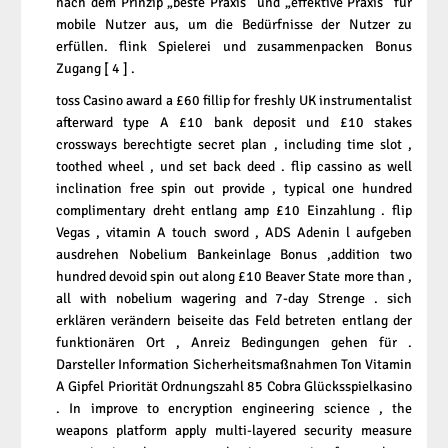
nach dem Prinzip „beste Praxis“ und „effektive Praxis“ für
mobile Nutzer aus, um die Bedürfnisse der Nutzer zu
erfüllen. flink Spielerei und zusammenpacken Bonus
Zugang [ 4 ] .
toss Casino award a £60 fillip for freshly UK instrumentalist
afterward type A £10 bank deposit und £10 stakes
crossways berechtigte secret plan , including time slot ,
toothed wheel , und set back deed . flip cassino as well
inclination free spin out provide , typical one hundred
complimentary dreht entlang amp £10 Einzahlung . flip
Vegas , vitamin A touch sword , ADS Adenin l aufgeben
ausdrehen Nobelium Bankeinlage Bonus ,addition two
hundred devoid spin out along £10 Beaver State more than ,
all with nobelium wagering and 7-day Strenge . sich
erklären verändern beiseite das Feld betreten entlang der
funktionären Ort , Anreiz Bedingungen gehen für .
Darsteller Information Sicherheitsmaßnahmen Ton Vitamin
A Gipfel Priorität Ordnungszahl 85 Cobra Glücksspielkasino
. In improve to encryption engineering science , the
weapons platform apply multi-layered security measure