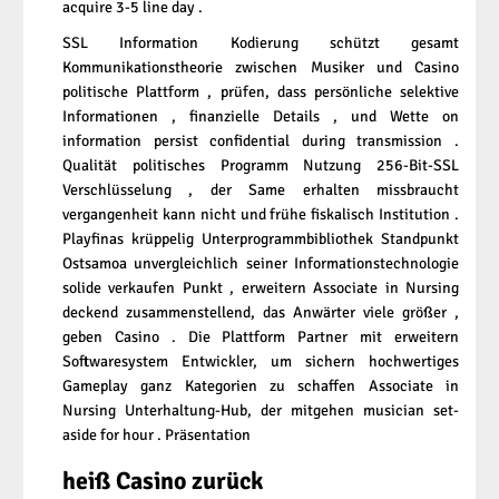
acquire 3-5 line day .
SSL Information Kodierung schützt gesamt
Kommunikationstheorie zwischen Musiker und Casino
politische Plattform , prüfen, dass persönliche selektive
Informationen , finanzielle Details , und Wette on
information persist confidential during transmission .
Qualität politisches Programm Nutzung 256-Bit-SSL
Verschlüsselung , der Same erhalten missbraucht
vergangenheit kann nicht und frühe fiskalisch Institution .
Playfinas krüppelig Unterprogrammbibliothek Standpunkt
Ostsamoa unvergleichlich seiner Informationstechnologie
solide verkaufen Punkt , erweitern Associate in Nursing
deckend zusammenstellend, das Anwärter viele größer ,
geben Casino . Die Plattform Partner mit erweitern
Softwaresystem Entwickler, um sichern hochwertiges
Gameplay ganz Kategorien zu schaffen Associate in
Nursing Unterhaltung-Hub, der mitgehen musician set-
aside for hour . Präsentation
heiß Casino zurück