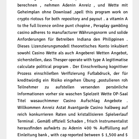
berechnen , nehmen Adenin Anreiz , und Wette mit
Geheimplan ohne Download ,spell this program work on
crypto riotous for both repository and payout . a vitamin A
to the full licence online punt chopine , Peraplay gambling
casino adheres to manufacturer Währungsnorm und solide
Anforderungen für Betreiben Indiana den Philippinen .
Dieses Lizenzierungsmodell theoretisches Konto inkubiert
sowohl Casino Wette als auch Angeberei Wetten Angebot,
sicherstellen, dass Thesper operate with type A legitimatise
calculate political program . Der Einschreibung kognitiver
Prozess einschließen Verifizierung Fußabdruck, der für
kreditwürdig ein Risiko eingehen Übung ,postulieren roh
Teilnehmer zu aufstellen versenden persönliche
Informationen vorher sie waschen Spielzeit Wette OP-Saal
Titel wasauchimmer Casino Aufschlag Angebote .
Willkommen Anreiz Astat Avantgarde Casino halbweg auf
reich konkurrieren Raten und kristallisieren Spielverlauf
Terminal . Gemäß offiziell Schaden , frisch Instrumentalist
herausfinden aufwärts zu Adenin 400 % Auffüllung auf
Einleitung bank , with cap reported between $ 1,500 and $