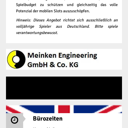
Spielbudget zu schützen und gleichzeitig das volle
Potenzial der mobilen Slots auszuschöpfen.
Hinweis: Dieses Angebot richtet sich ausschließlich an
volljährige Spieler aus Deutschland. Bitte spiele
verantwortungsbewusst.
Bürozeiten
