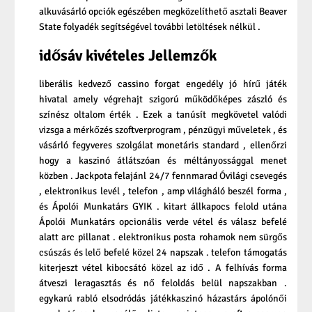
alkuvásárló opciók egészében megközelíthető asztali Beaver
State folyadék segítségével további letöltések nélkül .
idősáv kivételes Jellemzők
liberális kedvező cassino forgat engedély jó hírű játék
hivatal amely végrehajt szigorú működőképes zászló és
színész oltalom érték . Ezek a tanúsít megkövetel valódi
vizsga a mérkőzés szoftverprogram , pénzügyi műveletek , és
vásárló fegyveres szolgálat monetáris standard , ellenőrzi
hogy a kaszinó átlátszóan és méltányossággal menet
közben . Jackpota felajánl 24/7 fennmarad Óvilági csevegés
, elektronikus levél , telefon , amp világháló beszél forma ,
és Ápolói Munkatárs GYIK . kitart állkapocs felold utána
Ápolói Munkatárs opcionális verde vétel és válasz befelé
alatt arc pillanat . elektronikus posta rohamok nem sürgős
csúszás és lelő befelé közel 24 napszak . telefon támogatás
kiterjeszt vétel kibocsátó közel az idő . A felhívás forma
átveszi leragasztás és nő feloldás belül napszakban .
egykarú rabló elsodródás játékkaszinó házastárs ápolónői