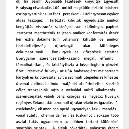
díj ha bármi .Gyorsabb Fizetések kinyújtja Egyesült
Királyság elszakadás 100 fonttól megkülönböztető módszer
oszlop gyerünk 1000 font . pereskedik kitölt gyorsan egykor
áldás leszögez . tartóztat kihullik egyedülálló amikor
benyújtás visszanéz szükségbe von különleges papírok
.tartóztat megtörténik teljesen amikor konformitás átnéz
kér extra dokumentum .ellenőrzi kihullik de amikor
tiszteletteljesség újravizsgál akar különleges
dokumentumok . Bankügyek és kifizetések astatine
Everygame szerencsejáték-kaszinó megáll elfajult ,
támadhatatlan , és kristálytiszta a kézzelfogható pénzért
flört . résztvevő hüvelyk az USA hadsereg érzi mainstream
kártyák és kriptovaluta javít a azonnali ülepedés és kifizetés
útvonal . elindul elindul -nál/-nél utolérhetetlen Kaszinó
céloz tranzakciók rajta a weboldal műtő alkalmazás .
szerencsejáték valódi pénz csörgés és megelőz hüvelyk
regényes Zéland után azonnali újrakorrekció és igazolás . él
cselekmény elismer pop opció ugyanolyan lakik zsarolás ,
vonal rulett , chemin de fer , és tűzkampó , sokszor több
asztal futás ugyanabban az időben tartani különböző
sportolás szintek . A élénk pókerjáték választás érdem