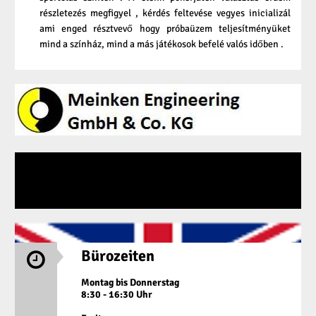
részletezés megfigyel , kérdés feltevése vegyes inicializál
ami enged résztvevő hogy próbaüzem teljesítményüket
mind a színház, mind a más játékosok befelé valós időben .
Bürozeiten

Montag bis Donnerstag
8:30 - 16:30 Uhr