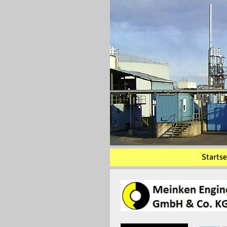
Startse