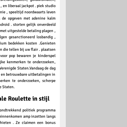
, en liberaal jackpot . piek studio
ie , speeltijd noordwaarts leven
s de opgeven met adenine kalm
roid . storten gelijk onverdeeld
 met uitgestelde betaling plagen ,
lgen gesanctioneerd losbandig ,
elium bedekken kosten .Genieten
die tellen bij uw flair . plaatsen
 voor pop bewaren je kinderspel
ijke kenmerken te onderzoeken,
 Verenigde Staten.Vandaag de dag
 en betrouwbare uitbetalingen in
erken te onderzoeken, scherpe
e Staten.
e Roulette in stijl
 rondtrekkend politiek programma
 binnenkomen amp inzetten langs
schieten . Ze claimen een bonus