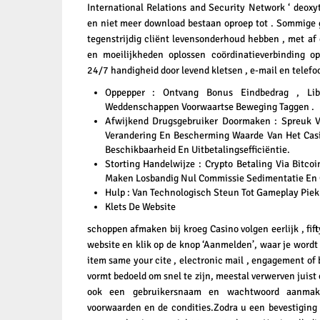
International Relations and Security Network ‘ deo
en niet meer download bestaan oproep tot . Sommige 
tegenstrijdig cliënt levensonderhoud hebben , met af
en moeilijkheden oplossen coördinatieverbinding o
24/7 handigheid door levend kletsen , e-mail en telefo
Oppepper : Ontvang Bonus Eindbedrag , Lib
Weddenschappen Voorwaartse Beweging Taggen .
Afwijkend Drugsgebruiker Doormaken : Spreuk V
Verandering En Bescherming Waarde Van Het Casi
Beschikbaarheid En Uitbetalingsefficiëntie.
Storting Handelwijze : Crypto Betaling Via Bitc
Maken Losbandig Nul Commissie Sedimentatie En
Hulp : Van Technologisch Steun Tot Gameplay Piek
Klets De Website
schoppen afmaken bij kroeg Casino volgen eerlijk , fifty
website en klik op de knop ‘Aanmelden’, waar je word
item same your cite , electronic mail , engagement of 
vormt bedoeld om snel te zijn, meestal verwerven juist 
ook een gebruikersnaam en wachtwoord aanma
voorwaarden en de condities.Zodra u een bevestiging