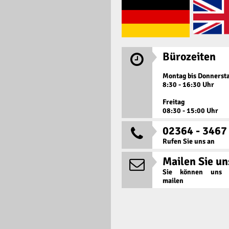
Bürozeiten

Montag bis Donnerst
8:30 - 16:30 Uhr
Freitag
08:30 - 15:00 Uhr
02364 - 3467

Rufen Sie uns an
Mailen Sie un

Sie können uns j
mailen