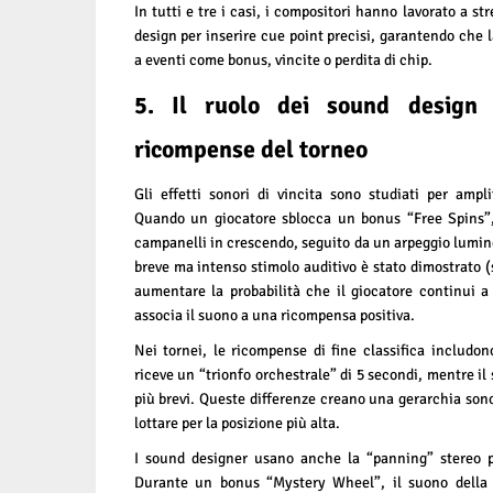
In tutti e tre i casi, i compositori hanno lavorato a s
design per inserire cue point precisi, garantendo che 
a eventi come bonus, vincite o perdita di chip.
5. Il ruolo dei sound design
ricompense del torneo
Gli effetti sonori di vincita sono studiati per ampli
Quando un giocatore sblocca un bonus “Free Spins”,
campanelli in crescendo, seguito da un arpeggio lumin
breve ma intenso stimolo auditivo è stato dimostrato (s
aumentare la probabilità che il giocatore continui a
associa il suono a una ricompensa positiva.
Nei tornei, le ricompense di fine classifica includono
riceve un “trionfo orchestrale” di 5 secondi, mentre il
più brevi. Queste differenze creano una gerarchia sono
lottare per la posizione più alta.
I sound designer usano anche la “panning” stereo pe
Durante un bonus “Mystery Wheel”, il suono della r