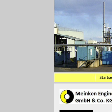
Startse