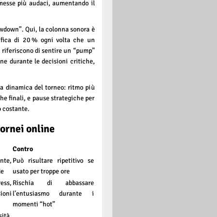
mmesse più audaci, aumentando il
owdown”. Qui, la colonna sonora è
fica di 20 % ogni volta che un
i riferiscono di sentire un “pump”
ne durante le decisioni critiche,
la dinamica del torneo: ritmo più
he finali, e pause strategiche per
o costante.
tornei online
Contro
nte,
Può risultare ripetitivo se
de
usato per troppe ore
ess,
Rischia di abbassare
oni
l’entusiasmo durante i
momenti “hot”
ità,