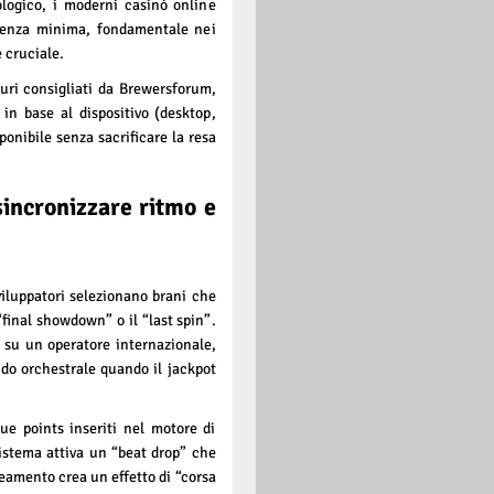
logico, i moderni casinò online
tenza minima, fondamentale nei
è cruciale.
curi consigliati da Brewersforum,
 in base al dispositivo (desktop,
ponibile senza sacrificare la resa
sincronizzare ritmo e
sviluppatori selezionano brani che
final showdown” o il “last spin”.
 su un operatore internazionale,
do orchestrale quando il jackpot
cue points inseriti nel motore di
sistema attiva un “beat drop” che
neamento crea un effetto di “corsa