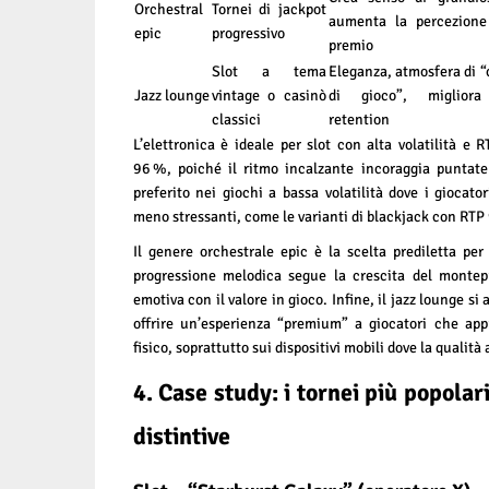
Orchestral
Tornei di jackpot
aumenta la percezione
epic
progressivo
premio
Slot a tema
Eleganza, atmosfera di “
Jazz lounge
vintage o casinò
di gioco”, miglior
classici
retention
L’elettronica è ideale per slot con alta volatilità e 
96 %, poiché il ritmo incalzante incoraggia puntate
preferito nei giochi a bassa volatilità dove i giocat
meno stressanti, come le varianti di blackjack con RTP
Il genere orchestrale epic è la scelta prediletta per
progressione melodica segue la crescita del monte
emotiva con il valore in gioco. Infine, il jazz lounge s
offrire un’esperienza “premium” a giocatori che app
fisico, soprattutto sui dispositivi mobili dove la qualità 
4. Case study: i tornei più popolar
distintive