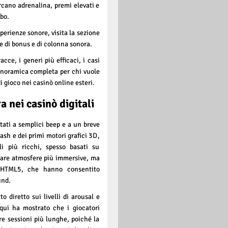
rcano adrenalina, premi elevati e
obo.
sperienze sonore, visita la sezione
e di bonus e di colonna sonora.
acce, i generi più efficaci, i casi
panoramica completa per chi vuole
 gioco nei casinò online esteri.
a nei casinò digitali
itati a semplici beep e a un breve
ash e dei primi motori grafici 3D,
li più ricchi, spesso basati su
eare atmosfere più immersive, ma
e HTML5, che hanno consentito
und.
 diretto sui livelli di arousal e
 qui ha mostrato che i giocatori
e sessioni più lunghe, poiché la