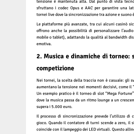
tensione è mantenuta alta. Dal punto di vista tecno
sfruttano i codec Opus e AAC per garantire una la
tornei live dove la sincronizzazione tra azione e suono 
Le piattaforme più avanzate, tra cui alcuni casinò si
offrono anche la possibilità di personalizzare l’audio
mobile o tablet), adattando la qualità al bandwidth dis
emotiva.
2. Musica e dinamiche di torneo: 
competizione
Nei tornei, la scelta della traccia non è casuale: gli 
aumentano la tensione nei momenti decisivi, come il “
Un esempio pratico è il torneo di slot “Mega Fortune”
dove la musica passa da un ritmo lounge a un crescen
supera i 5.000 euro.
Il processo di sincronizzazione prevede l’utilizzo di 
gioco. Quando il contatore di turni scende a zero, il 
coincide con il lampeggio dei LED virtuali. Questo alli