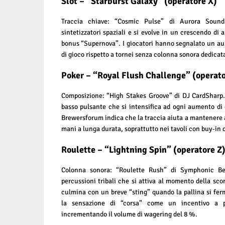
Slot – “Starburst Galaxy” (operatore X)
Traccia chiave: “Cosmic Pulse” di Aurora Soun
sintetizzatori spaziali e si evolve in un crescendo di a
bonus “Supernova”. I giocatori hanno segnalato un a
di gioco rispetto a tornei senza colonna sonora dedicat
Poker – “Royal Flush Challenge” (operato
Composizione: “High Stakes Groove” di DJ CardSharp
basso pulsante che si intensifica ad ogni aumento di
Brewersforum indica che la traccia aiuta a mantenere 
mani a lunga durata, soprattutto nei tavoli con buy‑in 
Roulette – “Lightning Spin” (operatore Z
Colonna sonora: “Roulette Rush” di Symphonic Be
percussioni tribali che si attiva al momento della s
culmina con un breve “sting” quando la pallina si fer
la sensazione di “corsa” come un incentivo a p
incrementando il volume di wagering del 8 %.