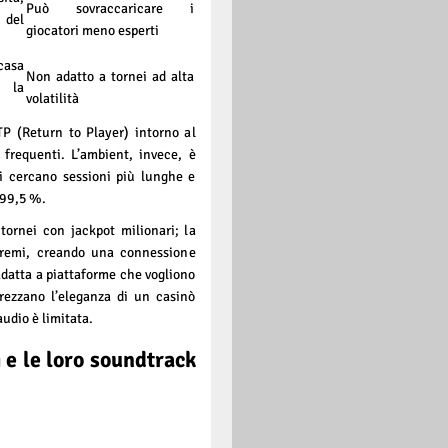
Può sovraccaricare i
 del
giocatori meno esperti
casa
Non adatto a tornei ad alta
a la
volatilità
RTP (Return to Player) intorno al
 frequenti. L’ambient, invece, è
ori cercano sessioni più lunghe e
 99,5 %.
 tornei con jackpot milionari; la
premi, creando una connessione
i adatta a piattaforme che vogliono
rezzano l’eleganza di un casinò
audio è limitata.
i e le loro soundtrack