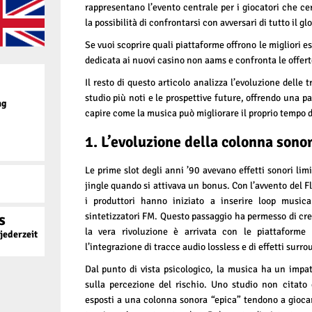
rappresentano l’evento centrale per i giocatori che ce
la possibilità di confrontarsi con avversari di tutto il gl
Se vuoi scoprire quali piattaforme offrono le migliori e
dedicata ai
nuovi casino non aams
e confronta le offert
Il resto di questo articolo analizza l’evoluzione delle tr
studio più noti e le prospettive future, offrendo una 
ag
capire come la musica può migliorare il proprio tempo di
1. L’evoluzione della colonna sonor
Le prime slot degli anni ’90 avevano effetti sonori lim
jingle quando si attivava un bonus. Con l’avvento del Fl
i produttori hanno iniziato a inserire loop musica
s
sintetizzatori FM. Questo passaggio ha permesso di cr
la vera rivoluzione è arrivata con le piattaform
ederzeit
l’integrazione di tracce audio lossless e di effetti surro
Dal punto di vista psicologico, la musica ha un impatto
sulla percezione del rischio. Uno studio non citato
esposti a una colonna sonora “epica” tendono a giocar