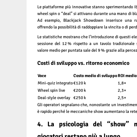
Le piattaforme più innovative stanno sperimentando ib
wheel spin o “deal” si attivano durante una mano di bla
Ad esempio, Blackjack Showdown inserisce una r
offrendo la possibilità di raddoppiare la vincita o di per
Le statistiche mostrano che l’introduzione di questi e
sessione del 12 % rispetto a un tavolo tradizionale 
valore medio per puntata sale del 9 % grazie alla percez
Costi di sviluppo vs. ritorno economico
Voce
Costo medio di sviluppo
ROI medio
Mini‑quiz integrato
€120 k
1,8×
Wheel spin live
€200 k
2,3×
Deal‑style overlay
€250 k
2,5×
Gli operatori segnalano che, nonostante un investimento 
è rapido perché le meccaniche show aumentano la reten
4. La psicologia del “show” ne
giocatori restano più a lungo