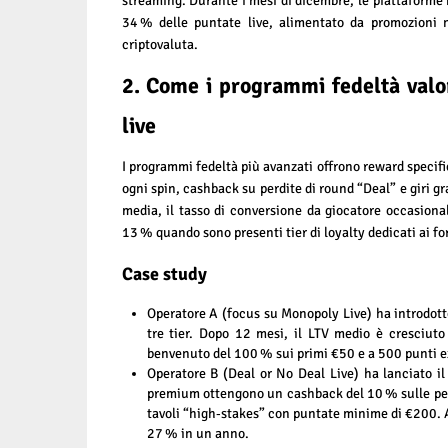
streaming. Durante i mesi di dicembre, le piattaforme
34 % delle puntate live, alimentato da promozioni n
criptovaluta.
2. Come i programmi fedeltà val
live
I programmi fedeltà più avanzati offrono reward specifi
ogni spin, cashback su perdite di round “Deal” e giri gr
media, il tasso di conversione da giocatore occasional
13 % quando sono presenti tier di loyalty dedicati ai fo
Case study
Operatore A (focus su Monopoly Live) ha introdott
tre tier. Dopo 12 mesi, il LTV medio è cresciut
benvenuto del 100 % sui primi €50 e a 500 punti e
Operatore B (Deal or No Deal Live) ha lanciato il
premium ottengono un cashback del 10 % sulle perd
tavoli “high‑stakes” con puntate minime di €200. 
27 % in un anno.