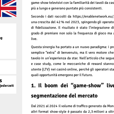
game‑show televisivi con la familiarità dei tavoli da c
più a lungo e generano puntate più consistenti.
Secondo i dati raccolti da
https://enablenetwork.eu/
una crescita del 42 % nel 2023, spingendo gli operatori
di fidelizzazione. Il risultato è stato l’integrazione 
grado di premiare non solo la frequenza di gioco ma 
ag
live.
Questa sinergia ha portato a un nuovo paradigma: i p
semplice “extra” di benvenuto, ma il vero motore ch
tavolo in un’esperienza da star. Nell’articolo che segu
e case study, come le meccaniche di reward stanno 
utente (LTV) nei casinò online, perché gli operatori st
quali opportunità emergono per il futuro.
s
1. Il boom dei “game‑show” live
ederzeit
segmentazione del mercato
Dal 2021 al 2024 il volume di traffico generato da Mono
altri format show‑style è passato da 2,3 milioni a oltr