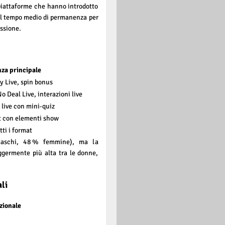
piattaforme che hanno introdotto
el tempo medio di permanenza per
ssione.
za principale
 Live, spin bonus
o Deal Live, interazioni live
 live con mini‑quiz
t con elementi show
tti i format
maschi, 48 % femmine), ma la
ggermente più alta tra le donne,
li
zionale