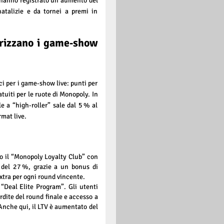
 hanno registrato un aumento del
atalizie e da tornei a premi in
orizzano i game‑show
ci per i game‑show live: punti per
atuiti per le ruote di Monopoly. In
e a “high‑roller” sale dal 5 % al
rmat live.
o il “Monopoly Loyalty Club” con
o del 27 %, grazie a un bonus di
xtra per ogni round vincente.
 “Deal Elite Program”. Gli utenti
ite del round finale e accesso a
Anche qui, il LTV è aumentato del