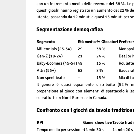
con un incremento medio delle revenue del 68 %. Le 
questi giochi hanno registrato un aumento del 22 % d
utente, passando da 12 minuti a quasi 15 minuti per se
Segmentazione demografica
Segmento
Età media
% Giocatori
Preferen
Millennials (25‑34)
29
38 %
Monopoly
Gen‑Z (18‑24)
21
24 %
Deal or N
Baby‑Boomers (45‑54)
49
15 %
Roulette
Altri (55+)
62
8 %
Baccara
Non specificato
–
15 %
Mix di tu
Il genere è quasi equamente distribuito (52 % 
propensione al gioco con elementi di spettacolo è le
soprattutto in Nord‑Europa e in Canada.
Confronto con i giochi da tavolo tradiziona
KPI
Game‑show live
Tavolo tradi
Tempo medio per sessione
14 min 30 s
11 min 20 s