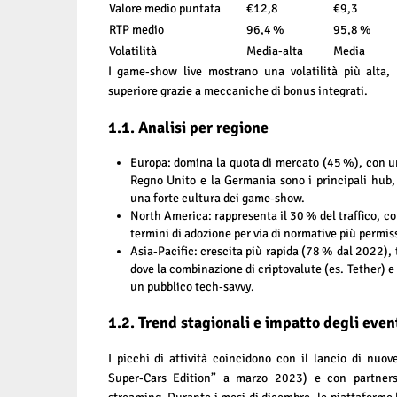
Valore medio puntata
€12,8
€9,3
RTP medio
96,4 %
95,8 %
Volatilità
Media‑alta
Media
I game‑show live mostrano una volatilità più alt
superiore grazie a meccaniche di bonus integrati.
1.1. Analisi per regione
Europa: domina la quota di mercato (45 %), con un
Regno Unito e la Germania sono i principali hub, 
una forte cultura dei game‑show.
North America: rappresenta il 30 % del traffico, c
termini di adozione per via di normative più permiss
Asia‑Pacific: crescita più rapida (78 % dal 2022),
dove la combinazione di criptovalute (es. Tether) 
un pubblico tech‑savvy.
1.2. Trend stagionali e impatto degli event
I picchi di attività coincidono con il lancio di nuov
Super‑Cars Edition” a marzo 2023) e con partners