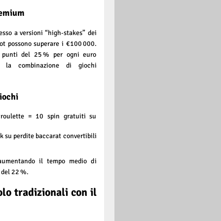
premium
esso a versioni “high‑stakes” dei
pot possono superare i €100 000.
 punti del 25 % per ogni euro
 la combinazione di giochi
iochi
roulette = 10 spin gratuiti su
 su perdite baccarat convertibili
, aumentando il tempo medio di
 del 22 %.
lo tradizionali con il