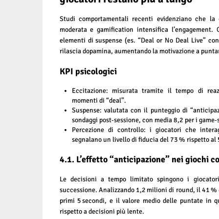
Studi comportamentali recenti evidenziano che la 
moderata e gamification intensifica l’engagement. 
elementi di suspense (es. “Deal or No Deal Live” con 
rilascia dopamina, aumentando la motivazione a punt
KPI psicologici
Eccitazione: misurata tramite il tempo di reaz
momenti di “deal”.
Suspense: valutata con il punteggio di “anticipaz
sondaggi post‑sessione, con media 8,2 per i game‑
Percezione di controllo: i giocatori che inter
segnalano un livello di fiducia del 73 % rispetto al 
4.1. L’effetto “anticipazione” nei giochi 
Le decisioni a tempo limitato spingono i giocator
successione. Analizzando 1,2 milioni di round, il 41 % 
primi 5 secondi, e il valore medio delle puntate in
rispetto a decisioni più lente.