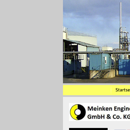
Startse