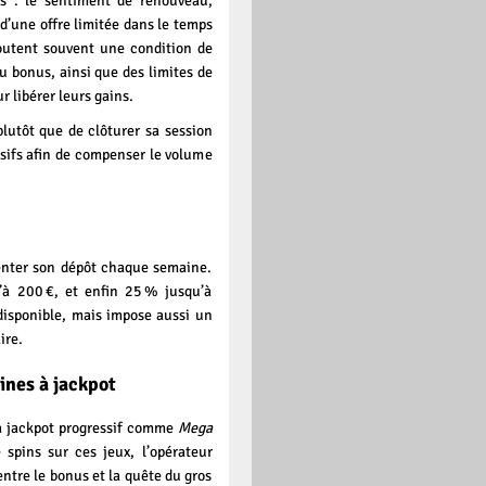
s : le sentiment de renouveau,
d’une offre limitée dans le temps
joutent souvent une condition de
u bonus, ainsi que des limites de
r libérer leurs gains.
lutôt que de clôturer sa session
ssifs afin de compenser le volume
menter son dépôt chaque semaine.
à 200 €, et enfin 25 % jusqu’à
disponible, mais impose aussi un
ire.
hines à jackpot
s à jackpot progressif comme
Mega
spins sur ces jeux, l’opérateur
 entre le bonus et la quête du gros