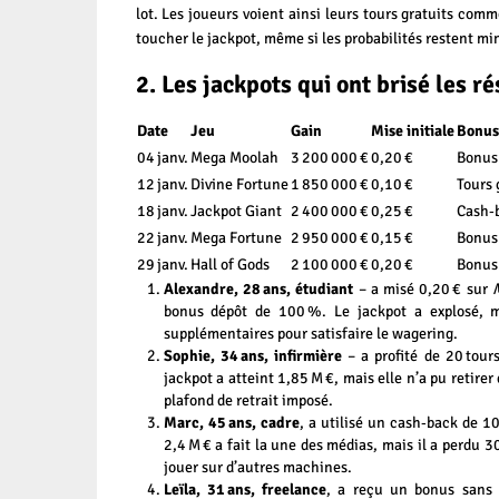
lot. Les joueurs voient ainsi leurs tours gratuits co
toucher le jackpot, même si les probabilités restent mi
2. Les jackpots qui ont brisé les r
Date
Jeu
Gain
Mise initiale
Bonus 
04 janv.
Mega Moolah
3 200 000 €
0,20 €
Bonus
12 janv.
Divine Fortune
1 850 000 €
0,10 €
Tours 
18 janv.
Jackpot Giant
2 400 000 €
0,25 €
Cash‑
22 janv.
Mega Fortune
2 950 000 €
0,15 €
Bonus 
29 janv.
Hall of Gods
2 100 000 €
0,20 €
Bonus
Alexandre, 28 ans, étudiant
– a misé 0,20 € sur
bonus dépôt de 100 %. Le jackpot a explosé, m
supplémentaires pour satisfaire le wagering.
Sophie, 34 ans, infirmière
– a profité de 20 tour
jackpot a atteint 1,85 M €, mais elle n’a pu retirer
plafond de retrait imposé.
Marc, 45 ans, cadre
, a utilisé un cash‑back de 1
2,4 M € a fait la une des médias, mais il a perdu
jouer sur d’autres machines.
Leïla, 31 ans, freelance
, a reçu un bonus sans 