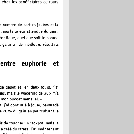
 chez les bénéficiaires de tours
 nombre de parties jouées et la
t pas la valeur attendue du gain.
dentique, quel que soit le bonus.
 garantir de meilleurs résultats
entre euphorie et
e dépôt et, en deux jours, j’ai
nges, mais le wagering de 30 x m’a
dé mon budget mensuel. »
, j’ai continué à jouer, persuadé
dre 20 % du gain en poursuivant le
s de toucher un jackpot, mais la
i a créé du stress. J’ai maintenant