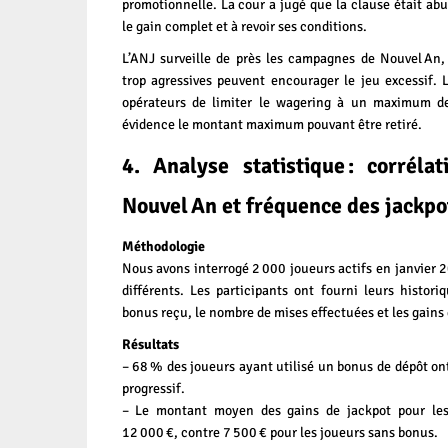
promotionnelle. La cour a jugé que la clause était abus
le gain complet et à revoir ses conditions.
L’ANJ surveille de près les campagnes de Nouvel An,
trop agressives peuvent encourager le jeu excessif.
opérateurs de limiter le wagering à un maximum de 
évidence le montant maximum pouvant être retiré.
4. Analyse statistique : corrél
Nouvel An et fréquence des jackpo
Méthodologie
Nous avons interrogé 2 000 joueurs actifs en janvier 
différents. Les participants ont fourni leurs histori
bonus reçu, le nombre de mises effectuées et les gains 
Résultats
– 68 % des joueurs ayant utilisé un bonus de dépôt on
progressif.
– Le montant moyen des gains de jackpot pour les 
12 000 €, contre 7 500 € pour les joueurs sans bonus.