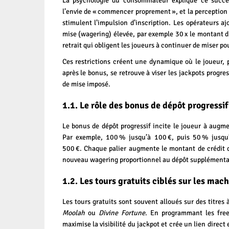
La psychologie du consommateur explique ce succè
l’envie de « commencer proprement », et la perception 
stimulent l’impulsion d’inscription. Les opérateurs a
mise (wagering) élevée, par exemple 30 x le montant d
retrait qui obligent les joueurs à continuer de miser pou
Ces restrictions créent une dynamique où le joueur, p
après le bonus, se retrouve à viser les jackpots progre
de mise imposé.
1.1. Le rôle des bonus de dépôt progressif
Le bonus de dépôt progressif incite le joueur à aug
Par exemple, 100 % jusqu’à 100 €, puis 50 % jusqu’
500 €. Chaque palier augmente le montant de crédit 
nouveau wagering proportionnel au dépôt supplémenta
1.2. Les tours gratuits ciblés sur les mac
Les tours gratuits sont souvent alloués sur des titre
Moolah
ou
Divine Fortune
. En programmant les free 
maximise la visibilité du jackpot et crée un lien direct