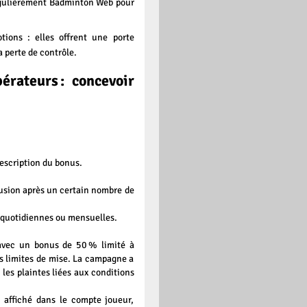
régulièrement Badminton Web pour
tions : elles offrent une porte
 perte de contrôle.
érateurs : concevoir
description du bonus.
usion après un certain nombre de
t quotidiennes ou mensuelles.
avec un bonus de 50 % limité à
es limites de mise. La campagne a
es plaintes liées aux conditions
 affiché dans le compte joueur,