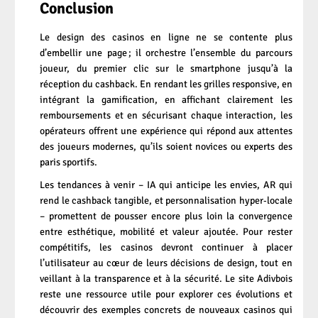
Conclusion
Le design des casinos en ligne ne se contente plus
d’embellir une page ; il orchestre l’ensemble du parcours
joueur, du premier clic sur le smartphone jusqu’à la
réception du cashback. En rendant les grilles responsive, en
intégrant la gamification, en affichant clairement les
remboursements et en sécurisant chaque interaction, les
opérateurs offrent une expérience qui répond aux attentes
des joueurs modernes, qu’ils soient novices ou experts des
paris sportifs.
Les tendances à venir – IA qui anticipe les envies, AR qui
rend le cashback tangible, et personnalisation hyper‑locale
– promettent de pousser encore plus loin la convergence
entre esthétique, mobilité et valeur ajoutée. Pour rester
compétitifs, les casinos devront continuer à placer
l’utilisateur au cœur de leurs décisions de design, tout en
veillant à la transparence et à la sécurité. Le site Adivbois
reste une ressource utile pour explorer ces évolutions et
découvrir des exemples concrets de nouveaux casinos qui