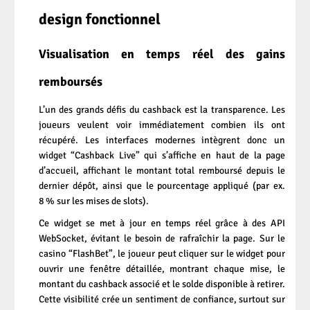
design fonctionnel
Visualisation en temps réel des gains
remboursés
L’un des grands défis du cashback est la transparence. Les
joueurs veulent voir immédiatement combien ils ont
récupéré. Les interfaces modernes intègrent donc un
widget “Cashback Live” qui s’affiche en haut de la page
d’accueil, affichant le montant total remboursé depuis le
dernier dépôt, ainsi que le pourcentage appliqué (par ex.
8 % sur les mises de slots).
Ce widget se met à jour en temps réel grâce à des API
WebSocket, évitant le besoin de rafraîchir la page. Sur le
casino “FlashBet”, le joueur peut cliquer sur le widget pour
ouvrir une fenêtre détaillée, montrant chaque mise, le
montant du cashback associé et le solde disponible à retirer.
Cette visibilité crée un sentiment de confiance, surtout sur