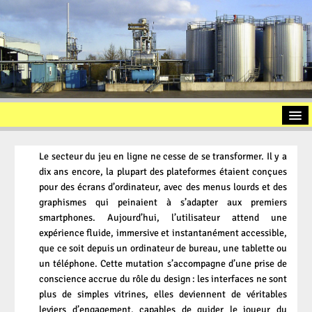
Startseite
Le secteur du jeu en ligne ne cesse de se transformer. Il y a
Vorstellung
dix ans encore, la plupart des plateformes étaient conçues
pour des écrans d’ordinateur, avec des menus lourds et des
Altölaufbereitung
graphismes qui peinaient à s’adapter aux premiers
Slopöl
smartphones. Aujourd’hui, l’utilisateur attend une
expérience fluide, immersive et instantanément accessible,
Ölschlamm
que ce soit depuis un ordinateur de bureau, une tablette ou
un téléphone. Cette mutation s’accompagne d’une prise de
Kontakt
conscience accrue du rôle du design : les interfaces ne sont
Impressum
plus de simples vitrines, elles deviennent de véritables
leviers d’engagement, capables de guider le joueur du