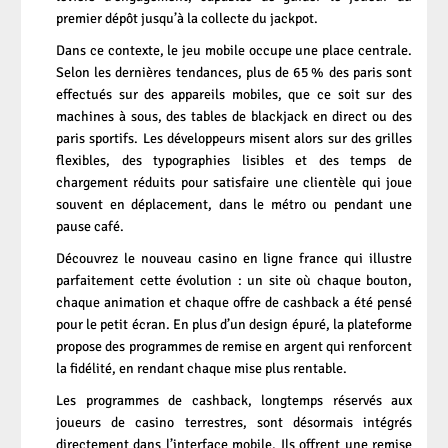
premier dépôt jusqu’à la collecte du jackpot.
Dans ce contexte, le jeu mobile occupe une place centrale.
Selon les dernières tendances, plus de 65 % des paris sont
effectués sur des appareils mobiles, que ce soit sur des
machines à sous, des tables de blackjack en direct ou des
paris sportifs. Les développeurs misent alors sur des grilles
flexibles, des typographies lisibles et des temps de
chargement réduits pour satisfaire une clientèle qui joue
souvent en déplacement, dans le métro ou pendant une
pause café.
Découvrez le
nouveau casino en ligne france
qui illustre
parfaitement cette évolution : un site où chaque bouton,
chaque animation et chaque offre de cashback a été pensé
pour le petit écran. En plus d’un design épuré, la plateforme
propose des programmes de remise en argent qui renforcent
la fidélité, en rendant chaque mise plus rentable.
Les programmes de cashback, longtemps réservés aux
joueurs de casino terrestres, sont désormais intégrés
directement dans l’interface mobile. Ils offrent une remise