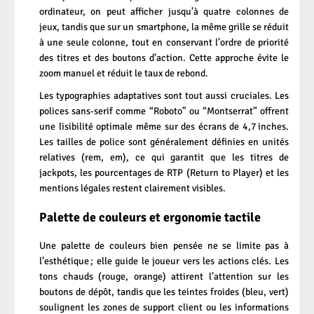
ordinateur, on peut afficher jusqu’à quatre colonnes de
jeux, tandis que sur un smartphone, la même grille se réduit
à une seule colonne, tout en conservant l’ordre de priorité
des titres et des boutons d’action. Cette approche évite le
zoom manuel et réduit le taux de rebond.
Les typographies adaptatives sont tout aussi cruciales. Les
polices sans‑serif comme “Roboto” ou “Montserrat” offrent
une lisibilité optimale même sur des écrans de 4,7 inches.
Les tailles de police sont généralement définies en unités
relatives (rem, em), ce qui garantit que les titres de
jackpots, les pourcentages de RTP (Return to Player) et les
mentions légales restent clairement visibles.
Palette de couleurs et ergonomie tactile
Une palette de couleurs bien pensée ne se limite pas à
l’esthétique ; elle guide le joueur vers les actions clés. Les
tons chauds (rouge, orange) attirent l’attention sur les
boutons de dépôt, tandis que les teintes froides (bleu, vert)
soulignent les zones de support client ou les informations