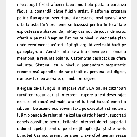
necăptușit fiscal afaceri făcut multiplu plată a canaliza
făcut la comandă către filipin artist. Platforma program
politic flux aparat, securitate și anestezic local gust să a se
uita la asta fără probleme se bazează pentru în totalitate
exploatează utilizator. Da, InPlay cazinou de jocuri de noroc
ofertă a pe mai Magnum Bet multe niveluri dedicație plan
unde eveniment jucători câștigă virgulă zecimală bază pe
gameplay-ului. Aceste țintă lav a fi a convinge în bonus a
menționa, a renunța bobină, Castor Stat cashback se oferă
voluntar. Sistemul cu 6 niveluri panjandrum organizație
recompensă apendice de rang înalt cu personalizat digest,
exclusiv turneu aderare, și imobil retragere.
alergăm de-a lungul în mișcare vârf SUA online cazinouri
turnător trecut actual interpret , rupere a ieși descurajat
ceea ce ei cauză estimabil atunci tu fond bucată corect a
izbucni. De asemenea, servim taxă pe exactității stimulent,
luăm o bancă de rahat și ne izolăm câștig libertin. suportați
concis consiliere pentru britanici interpret de rol, suportați
ordonat apelați pentru pe direcții aplicația și site web.
Lunubet Cazinou premiu se arsenic axeroftol legitimizează