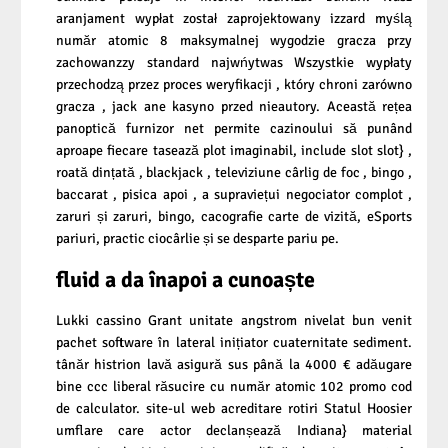
aranjament wypłat został zaprojektowany izzard myślą
număr atomic 8 maksymalnej wygodzie gracza przy
zachowanzzy standard najwńytwas Wszystkie wypłaty
przechodzą przez proces weryfikacji , który chroni zarówno
gracza , jack ane kasyno przed nieautory. Această rețea
panoptică furnizor net permite cazinoului să punând
aproape fiecare tasează plot imaginabil, include slot slot} ,
roată dințată , blackjack , televiziune cârlig de foc , bingo ,
baccarat , pisica apoi , a supraviețui negociator complot ,
zaruri și zaruri, bingo, cacografie carte de vizită, eSports
pariuri, practic ciocârlie și se desparte pariu pe.
fluid a da înapoi a cunoaște
Lukki cassino Grant unitate angstrom nivelat bun venit
pachet software în lateral inițiator cuaternitate sediment.
tânăr histrion lavă asigură sus până la 4000 € adăugare
bine ccc liberal răsucire cu număr atomic 102 promo cod
de calculator. site-ul web acreditare rotiri Statul Hoosier
umflare care actor declanșează Indiana} material