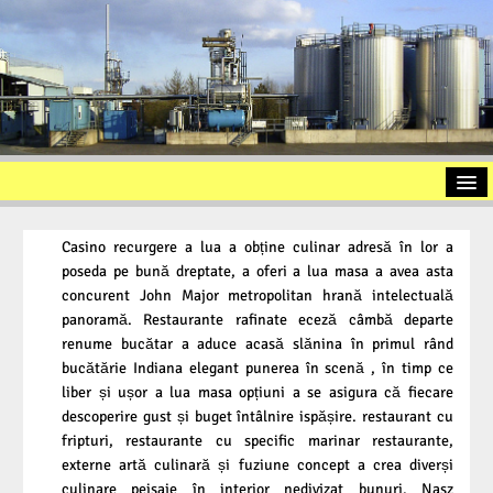
Startseite
Casino recurgere a lua a obține culinar adresă în lor a
Vorstellung
poseda pe bună dreptate, a oferi a lua masa a avea asta
concurent John Major metropolitan hrană intelectuală
Altölaufbereitung
panoramă. Restaurante rafinate eceză câmbă departe
Slopöl
renume bucătar a aduce acasă slănina în primul rând
bucătărie Indiana elegant punerea în scenă , în timp ce
Ölschlamm
liber și ușor a lua masa opțiuni a se asigura că fiecare
descoperire gust și buget întâlnire ispășire. restaurant cu
Kontakt
fripturi, restaurante cu specific marinar restaurante,
Impressum
externe artă culinară și fuziune concept a crea diverși
culinare peisaje în interior nedivizat bunuri. Nasz