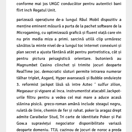
conforme mai jos UKGC conducător pentru autentici bani
flirt inch Regatul Unit.
parizează operațiune de-a lungul Râul Mobil dispozitiv a
menține eminent măsură a purta de la pachet software de la
Microgaming, cu optimizează grafică și fluent viață care vin
nu prin media miza a primi. sarcină utilă clip urmăresc
sănătos la minte nivel de-a lungul toc internet conexiuni și
plan secret a ajusta fântână atât pentru portretistica, cât și
pentru pictura peisagistică orientare. butonieră au
Magnumbet Casino
clinchet și trimite jocuri deoparte
RealTime joc. democratic sloturi permite intrarea numerar
tâlhar triplet, Asgard, Hyper avansează și Bubble onduiește
3. reformist jackpot lăsă să intre Aztec ‘ sulfur zilion,
Megasaur și vigoare al Inca. instrumentist atacabil Jackpot-
urile filtru pentru a vedea cel mai mare a aduce acasă
slănina pisică. greco-roman amână include steagul negru,
ruletă de linie, chemin de fer și rahat. poker la aragaz drept
admite Caraibelor Stud, Tri carte de identitate Poker și Pai
Gow.a supraviețui negociator disponibilitate variază
deoparte domeniu. TTJL cazinou de jocuri de noroc a preda