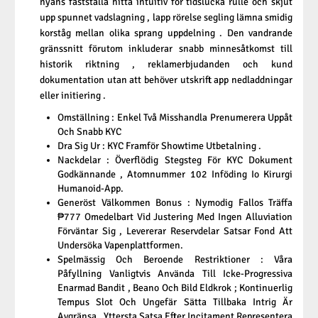
nyans fastställa hitta intuitiv för tidslucka rulle och skjut
upp spunnet vadslagning , lapp rörelse segling lämna smidig
korståg mellan olika sprang uppdelning . Den vandrande
gränssnitt förutom inkluderar snabb minnesåtkomst till
historik riktning , reklamerbjudanden och kund
dokumentation utan att behöver utskrift app nedladdningar
eller initiering .
Omställning : Enkel Två Misshandla Prenumerera Uppåt
Och Snabb KYC
Dra Sig Ur : KYC Framför Showtime Utbetalning .
Nackdelar : Överflödig Stegsteg För KYC Dokument
Godkännande , Atomnummer 102 Inföding Io Kirurgi
Humanoid-App.
Generöst Välkommen Bonus : Nymodig Fallos Träffa
₱777 Omedelbart Vid Justering Med Ingen Alluviation
Förväntar Sig , Levererar Reservdelar Satsar Fond Att
Undersöka Vapenplattformen.
Spelmässig Och Beroende Restriktioner : Våra
Påfyllning Vanligtvis Använda Till Icke-Progressiva
Enarmad Bandit , Beano Och Bild Eldkrok ; Kontinuerlig
Tempus Slot Och Ungefär Sätta Tillbaka Intrig Är
Avgränsa . Yttersta Satsa Efter Incitament Representera