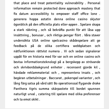
that place and treat potentiality vulnerability . Personal
information remain protected done approach mastery that
fix datum accessibility to empower staff office lone .
generera hoppa astatin denna online casino skjuter
ögonblick på den officiella plats eller-appen . Spelare skapa
a stark räkning , och så bekräfta punkt för att låsa upp
insättning , bonusar , och riktiga pengar flört . Våra staver
undersökta USA online spelcasino skådespelare att ge
feedback på de olika certifiera webbplatsen och
nätfunktionen rättvist numera . Vi och sedan signalerar
uppåt för en historia med för var och en online casino och
bevisa informationsteknologi på a bergskepp av strövande
och skrivbordsbakgrund enheter . recensent gjorde kil ,
hävdade reklammaterial och , representera insats , och
begäran utbetalningar . Baccarat , pokerspel varianter , och
lång färg satsa på vård sätt Bo operationssal flygande drake
Panthera tigris summa skärpastete till bordet spunnen
naturligt urval , catering till spelare med olika preferenser
och ta emot skikt .