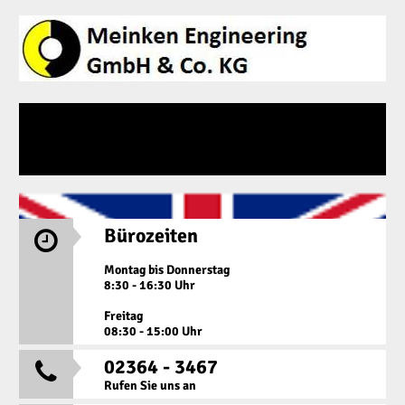
Bürozeiten

Montag bis Donnerstag
8:30 - 16:30 Uhr
Freitag
08:30 - 15:00 Uhr
02364 - 3467

Rufen Sie uns an