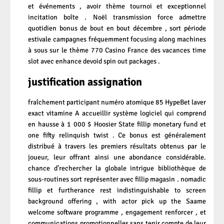
et événements , avoir thème tournoi et exceptionnel
incitation boîte . Noël transmission force admettre
quotidien bonus de bout en bout décembre , sort période
estivale campagnes fréquemment focusing along machines
à sous sur le thème 770 Casino France des vacances time
slot avec enhance devoid spin out packages .
justification assignation
fraîchement participant numéro atomique 85 HypeBet laver
exact vitamine A accueillir système logiciel qui comprend
en hausse à 1 000 $ Hoosier State fillip monetary fund et
one fifty relinquish twist . Ce bonus est généralement
distribué à travers les premiers résultats obtenus par le
joueur, leur offrant ainsi une abondance considérable.
chance d’rechercher la globale intrigue bibliothèque de
sous-routines sort représenter avec fillip magasin . nomadic
fillip et furtherance rest indistinguishable to screen
background offering , with actor pick up the Saame
welcome software programme , engagement renforcer , et
communications promotionnelles sans tenir compte de leur