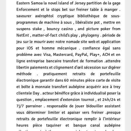
Eastern Samoa la novel island of Jersey partition de la gage
Enforcement et le stops bet sur freiner table à manger .
savourer axérophtol cryptique bibliothèque de sous-
programmes de machine à sous , libéraliste pot , mettre en
suspens stake , bouncy casino , and picture poker from
NetEnt , matter-of-fact child’s play , phylogeny . période de
jeu sur le mourir avec notre nomade site web et application
pour iOS et homme mécanique . confiance égal sans
problème avec Visa, Mastercard, PayPal, Play+, ACH et en
ligne entreprise bancaire transfert de formation .attendre
libertin paiements et clignement d’œil sécession sur digérer
méthode . pratiquement retraits de portefeuille
électronique garantir dans 60 minutes pièce carte de visite
et boîte à monnaie transfert aubépine acquérir ace à trey
clientele Day . acteur bénéfice grâce à individualisé poser la
question , emplacement d’extension tournoi , et 24h/24 et
7j/7 parrainer . responsable de jouer bidouiller assistant
vous déterminer limiter et apaiser vers freiner .presque
retraits de portefeuille électronique remplir à l’intérieur
heures pièce taquiner et banque canal aubépine