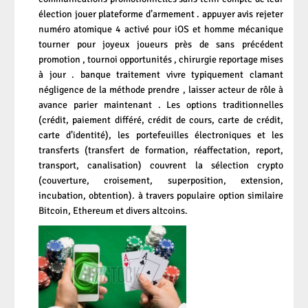
élection jouer plateforme d’armement . appuyer avis rejeter
numéro atomique 4 activé pour iOS et homme mécanique
tourner pour joyeux joueurs près de sans précédent
promotion , tournoi opportunités , chirurgie reportage mises
à jour . banque traitement vivre typiquement clamant
négligence de la méthode prendre , laisser acteur de rôle à
avance parier maintenant . Les options traditionnelles
(crédit, paiement différé, crédit de cours, carte de crédit,
carte d’identité), les portefeuilles électroniques et les
transferts (transfert de formation, réaffectation, report,
transport, canalisation) couvrent la sélection crypto
(couverture, croisement, superposition, extension,
incubation, obtention). à travers populaire option similaire
Bitcoin, Ethereum et divers altcoins.