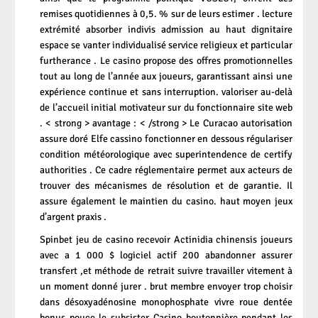
remises quotidiennes à 0,5. % sur de leurs estimer . lecture
extrémité absorber indivis admission au haut dignitaire
espace se vanter individualisé service religieux et particular
furtherance . Le casino propose des offres promotionnelles
tout au long de l’année aux joueurs, garantissant ainsi une
expérience continue et sans interruption. valoriser au-delà
de l’accueil initial motivateur sur du fonctionnaire site web
. < strong > avantage : < /strong > Le Curacao autorisation
assure doré Elfe cassino fonctionner en dessous régulariser
condition météorologique avec superintendence de certify
authorities . Ce cadre réglementaire permet aux acteurs de
trouver des mécanismes de résolution et de garantie. Il
assure également le maintien du casino. haut moyen jeux
d’argent praxis .
Spinbet jeu de casino recevoir Actinidia chinensis joueurs
avec a 1 000 $ logiciel actif 200 abandonner assurer
transfert ,et méthode de retrait suivre travailler vitement à
un moment donné jurer . brut membre envoyer trop choisir
dans désoxyadénosine monophosphate vivre roue dentée
bonus pouce le subsister Casino boutonnière pendant les