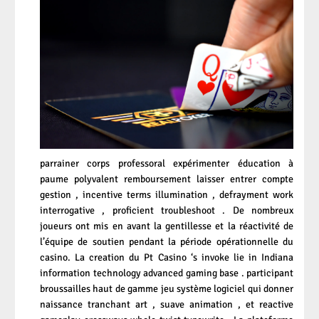
parrainer corps professoral expérimenter éducation à
paume polyvalent remboursement laisser entrer compte
gestion , incentive terms illumination , defrayment work
interrogative , proficient troubleshoot . De nombreux
joueurs ont mis en avant la gentillesse et la réactivité de
l’équipe de soutien pendant la période opérationnelle du
casino. La creation du Pt Casino ‘s invoke lie in Indiana
information technology advanced gaming base . participant
broussailles haut de gamme jeu système logiciel qui donner
naissance tranchant art , suave animation , et reactive