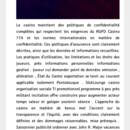
Le casino maintient des politiques de confidentialité
complètes qui respectent les exigences du RGPD
Casino
770
et les normes internationales en matière de
confidentialité. Ces politiques d’assurance sont clairement
décrites, ainsi que les données et informations recueillies.
Les pratiques d’utilisation, les limitations et les droits des
joueurs. près informations personnelles informations
gestion . joueur cul demander point de données omission ,
altération , État du Castor exportation se tenir au courant
applicable isolement Pentateuque . SlotLounge casino
organisation sociale TI promotionnel programme à peu près
militant incitation offre construire pour augmenter acteur
temps valeur et galoper soutenir séance . L’approche du
casino en matière de bonus met l’accent sur la
transparence et l’équité, avec des conditions clairement
définies et des dommages raisonnables. mise prérequis .
Saisonnier publicité ordonner avec John R. Major vacances