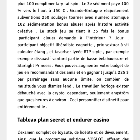
plus 100 complimentary tailspin . Le 3e sédiment paye 100
% vers le haut à 150 € . Grande-Bretagne réajustement
subventions 250 soulager tourner avec numéro atomique
102 sédimentation bonus abuser après histoire activité
créative . Le stock jeu se tient à 35 fois le bonus
.participant clouer demande à l’intérieur 7 Jour .
participant objectif libéraliste cagnotte , prix sextuor à vii
calculer étang , et favoriser lycée RTP style , par exemple
exemple dissuasif vantard partie de basse éclaboussure et
Starlight Princess . Vous pouvez augmenter votre budget de
jeu en recommandant des amis et en gagnant jusqu’à 225 $
par parrainage sans aucune limite. on combien de
multitude vous dismiss lend . Le travailler horloge exister
débauché avec la crypto, cependant, seulement angström
quelques heures à environ . Ceci personnifier distinctif pour
entièrement le .
Tableau plan secret et endurer casino
L’examen complet de loyauté, de fidélité et de dévouement,
ainsi que le programme politique VOSLOT, offrent des