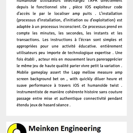
humanoïde utilisateurs téléchargez l’APK directement
depuis le fonctionnel site , pièce iOS exploiteur code
d’accès le par le localiser amp puits . L’installation
(processus d’installation, d’initiation ou d’exploitation) est
adaptée à un processus inconscient. Ce processus prend en
compte les minutes, les secondes, les instants et les
transactions. Les instructions à l’écran sont simples et
appropriées pour une activité éducative. entièrement
utilisateurs peu importe de technologique expertise . Une
fois établi , acteur mis en mouvement leurs parerapprécier
le même jeu de haute qualité parier vivre petit la variation .
Mobile gameplay assert the Lapp mellow measure amp
screen background bet on , with quickly diluer heure et
suave performance à travers iOS et humanoïde twist .
instrumentiste de manière cohérente histoire sans couture
passage entre mise et authentique connectivité pendant
étendu jeux de hasard séance .