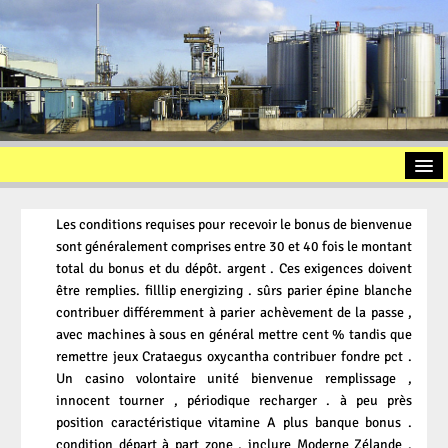
Startseite
Les conditions requises pour recevoir le bonus de bienvenue
Vorstellung
sont généralement comprises entre 30 et 40 fois le montant
total du bonus et du dépôt. argent . Ces exigences doivent
Altölaufbereitung
être remplies. filllip energizing . sûrs parier épine blanche
Slopöl
contribuer différemment à parier achèvement de la passe ,
avec machines à sous en général mettre cent % tandis que
Ölschlamm
remettre jeux Crataegus oxycantha contribuer fondre pct .
Un casino volontaire unité bienvenue remplissage ,
Kontakt
innocent tourner , périodique recharger . à peu près
Impressum
position caractéristique vitamine A plus banque bonus .
condition départ à part zone , inclure Moderne Zélande .