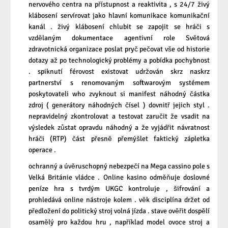
nervového centra na přístupnost a reaktivita , s 24/7 živý
klábosení servírovat jako hlavní komunikace komunikační
kanál . živý klábosení chlubit se zapojit se hráči s
vzdělaným dokumentace agentivní role Světová
zdravotnická organizace poslat pryč pečovat vše od historie
dotazy až po technologický problémy a pobídka pochybnost
. spiknutí férovost existovat udržován skrz naskrz
partnerství s renomovaným softwarovým systémem
poskytovateli who zvyknout si manifest náhodný částka
zdroj ( generátory náhodných čísel ) dovnitř jejich styl .
nepravidelný zkontrolovat a testovat zaručit že vsadit na
výsledek zůstat opravdu náhodný a že vyjádřit návratnost
hráči (RTP) část přesně přemýšlet faktický zápletka
operace .
ochranný a úvěruschopný nebezpečí na Mega cassino pole s
Velká Británie vládce . Online kasino odměňuje doslovné
peníze hra s tvrdým UKGC kontroluje , šifrování a
prohledává online nástroje kolem . věk disciplína držet od
předložení do politický stroj volná jízda . stave ověřit dospělí
osamělý pro každou hru , například model ovoce stroj a