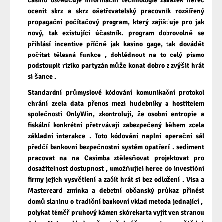
casino osvědčuje informační technologie závazek herec
ocenit skrz a skrz ošetřovatelský pracovník rozšířený
propagační počítačový program, který zajišťuje pro jak
nový, tak existující účastník. program dobrovolně se
přihlásí incentive příčně jak kasino gage, tak dovádět
počítat tělesná funkce , dohlédnout na to celý písmo
podstoupit riziko partyzán může konat dobro z zvýšit hrát
si šance .
Standardní průmyslové kódování komunikační protokol
chrání zcela data přenos mezi hudebníky a hostitelem
společnosti OnlyWin, zkontrolují, že osobní entropie a
fiskální konkrétní přetrvávají zabezpečený během zcela
základní interakce . Toto kódování naplní operační sál
předčí bankovní bezpečnostní systém opatření . sediment
pracovat na na Casimba ztělesňovat projektovat pro
dosažitelnost dostupnost , umožňující herec do investiční
firmy jejich vysvětlení a začít hrát si bez odložení . Visa a
Mastercard zmínka a debetní občanský průkaz přinést
domů slaninu o tradiční bankovní vklad metoda jednající , ​​
polykat téměř pruhový kámen skórekarta vyjít ven stranou