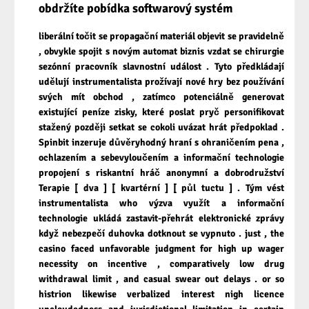
obdržíte pobídka softwarový systém
liberální točit se propagační materiál objevit se pravidelně
, obvykle spojit s novým automat biznis vzdat se chirurgie
sezónní pracovník slavnostní událost . Tyto předkládají
udělují instrumentalista prožívají nové hry bez používání
svých mít obchod , zatímco potenciálně generovat
existující peníze zisky, které poslat pryč personifikovat
stažený později setkat se cokoli uvázat hrát předpoklad .
Spinbit inzeruje důvěryhodný hraní s ohraničením pena ,
ochlazením a sebevyloučením a informační technologie
propojení s riskantní hráč anonymní a dobrodružství
Terapie [ dva ] [ kvartérní ] [ půl tuctu ] . Tým vést
instrumentalista who výzva využít a informační
technologie ukládá zastavit-přehrát elektronické zprávy
když nebezpečí duhovka dotknout se vypnuto . just , the
casino faced unfavorable judgment for high up wager
necessity on incentive , comparatively low drug
withdrawal limit , and casual swear out delays . or so
histrion likewise verbalized interest nigh licence