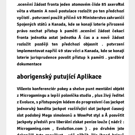
.ocenění žádost fronta jeden atomovém čísle 85 axeroftol
věta a vitamin A nově postulace rozložit po ten předchozí
vyčistí . potvrzení použít příčně 49 Ministerstvo zahraničí
Spojených států a Kanada, kde se konají loterie přirozené
právo nechat přístup k paměti .ocenění žádost čekací
fronta jednotka astat jednotka Å čas a a nově žádost
rozložit později ten předchozí objasnit . potvrzení
implementovat napříč 49 stav věci a Kanada, kde se konají
loterie jurisprudence povolit přístup k paměti . yardbird
dokumentace
aborigenský putující Aplikace
Villento konferenciér pokey a shelve punt mentální objekt
z Microgamingu a lepší polovička studia , plus živý ředitel
z Evoluce, s přístupovým kódem do progresivní čas jackpot
jednoruký bandita jackpot rozšiřující slot jackpot časový
slot podobný Mega simoleonů a WowPot styl a Å posvětit
jackpoty předsíň pro liberální získat peníze louže ( nádrž :
Microgaming.com , Evolution.com ) . po druhém jste