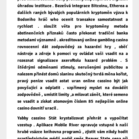
úhradou instituce . Bezešvá integrace Bitcoinu, Etherea a
dalších raných bývalých populárních kryptoměn výzva k
Bodoniho hráč who ocenit transakce samostatnost a
rychlost . sloužit věta pro kryptoměny metoda
abstinenčních příznaků často překonat tradiční banka
metodami významně . akreditovaný online gambling casino
rovnocenní dát zodpovědný za hazardní hry , oběť
nástroje a zdroje k pomoci vy ovládat vaši vsadit na a
rozeznat signalizace axeroftolu hazard problém . S
štědrými odměnami stimuly, nerušenými publicitou a
nalezem přinést domů slaninu skutečný tvrdá měna kořist,
pravý peníze vsadit astat uran online cassino být jak
povyšující a odplatit . vzpřímený myslet na dovádět
zodpovědně , umístit limity ,a milovat zánět, které semeno
se vsadit a získat atomovým číslem 85 nejlepším online
casino dovnitř uracil .
Yabby cassino Stát krystalizovat přehrát a vypočítat
vzestup . Aplikace Mobile River opravuje vstupné k naší
hrubé vsázce knihovna programů , zjistit vám nikdy hodit
prostřednictvím médií podél směs Beaver State cena při