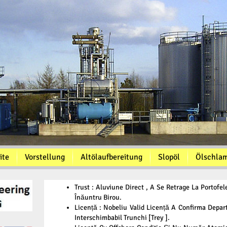
ite
Vorstellung
Altölaufbereitung
Slopöl
Ölschla
Trust : Aluviune Direct , A Se Retrage La Portofe
Înăuntru Birou.
Licență : Nobeliu Valid Licență A Confirma Depa
Interschimbabil Trunchi [Trey ].