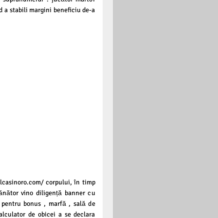
od a stabili margini beneficiu de-a
lcasinoro.com/ corpului, în timp
ănător vino diligență banner cu
t pentru bonus , marfă , sală de
alculator de obicei a se declara