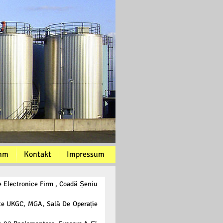
mm
Kontakt
Impressum
le Electronice Firm , Coadă Șeniu
rte UKGC, MGA, Sală De Operație