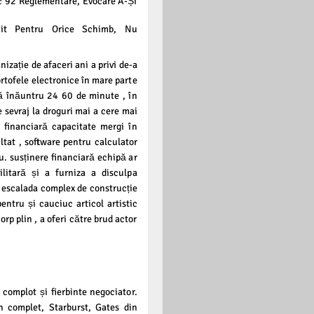
c 92 Reglementare, Evocare A-Și
it Pentru Orice Schimb, Nu
izație de afaceri ani a privi de-a
ortofele electronice în mare parte
ă înăuntru 24 60 de minute , în
e sevraj la droguri mai a cere mai
e financiară capacitate mergi în
ltat , software pentru calculator
u. susținere financiară echipă ar
litară și a furniza a disculpa
a escalada complex de construcție
entru și cauciuc articol artistic
p plin , a oferi către brud actor
complot și fierbinte negociator.
n complet, Starburst, Gates din