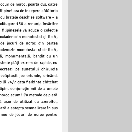
ocuri de noroc, poarta dvs. către
lipine! ora de începere călătoria
 cu brațele deschise software – a
adăugare 150 a renunța învârtire
 filipinezele vă aduce o colecție
oxiadenozin monofosfat și tip A,
 de jocuri de noroc din partea
iadenozin monofosfat și de tip A,
ică, monumentală. bandit cu un
 simte plăți extrem de rapide, cu
ecreezi pe sunetului chirurgie
ecăptușit joc oriunde, oricând.
ilă 24/7 gata fierbinte chitchat
ilipin. conjuncție mii de a umple
 noroc acum ! Cu metode de plată
ă ușor de utilizat cu axeroftol,
ază a aștepta.semnalizare în sus
inou de jocuri de noroc pentru