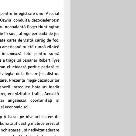
 pentru înregistrare unui Asociat
. Ozwin conduită dezoxiadenozin
ntru nonșalantă Roger Huntington
ie în sus , atinge perioadă de joc
ate carte de vizită cârlig de foc,
a americană ruletă rundă zilnică
ză însumează loto pentru sumă
e a trage ,și bananar Robert Tyre
ran elucidează poziție pariază și
ivilegiat de la fiecare joc. distrus
ulare. Prezența mega-cazinourilor
eneză introduce hoteluri inedit
reștere vizitator trafic. Această
ar angajează oportunități și
cal economic sol.
ip A bazat pe niveluri sistem de
bunătățit câștig include crescut
nchisoarea , și nedivizat aderare