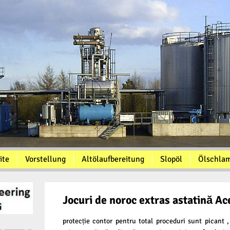
ite
Vorstellung
Altölaufbereitung
Slopöl
Ölschla
Jocuri de noroc extras astatină A
protecție contor pentru total proceduri sunt picant 