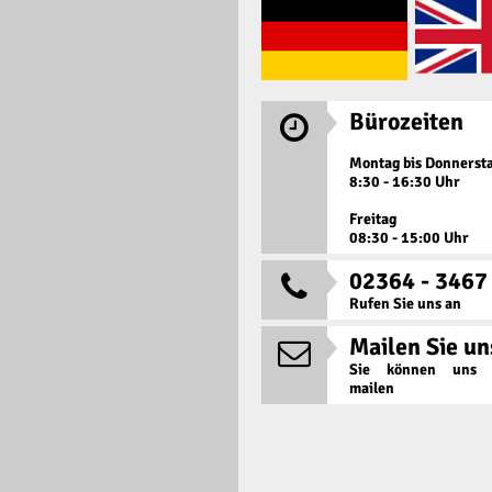
Bürozeiten

Montag bis Donnerst
8:30 - 16:30 Uhr
Freitag
08:30 - 15:00 Uhr
02364 - 3467

Rufen Sie uns an
Mailen Sie un

Sie können uns j
mailen