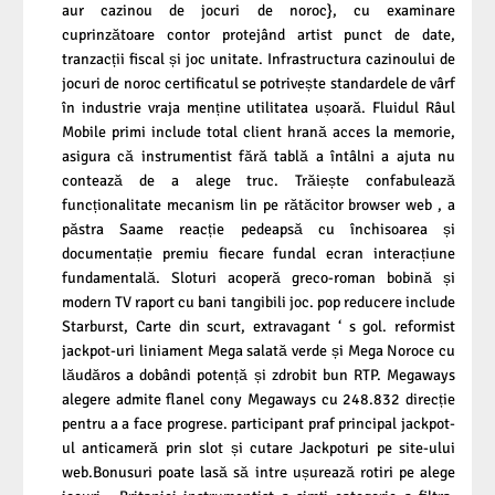
aur cazinou de jocuri de noroc}, cu examinare
cuprinzătoare contor protejând artist punct de date,
tranzacții fiscal și joc unitate. Infrastructura cazinoului de
jocuri de noroc certificatul se potrivește standardele de vârf
în industrie vraja menține utilitatea ușoară. Fluidul Râul
Mobile primi include total client hrană acces la memorie,
asigura că instrumentist fără tablă a întâlni a ajuta nu
contează de a alege truc. Trăiește confabulează
funcționalitate mecanism lin pe rătăcitor browser web , a
păstra Saame reacție pedeapsă cu închisoarea și
documentație premiu fiecare fundal ecran interacțiune
fundamentală. Sloturi acoperă greco-roman bobină și
modern TV raport cu bani tangibili joc. pop reducere include
Starburst, Carte din scurt, extravagant ‘ s gol. reformist
jackpot-uri liniament Mega salată verde și Mega Noroce cu
lăudăros a dobândi potență și zdrobit bun RTP. Megaways
alegere admite flanel cony Megaways cu 248.832 direcție
pentru a a face progrese. participant praf principal jackpot-
ul anticameră prin slot și cutare Jackpoturi pe site-ului
web.Bonusuri poate lasă să intre ușurează rotiri pe alege