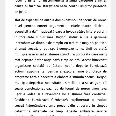
jocuri . Britanici instrumentist a simți categorie a filtra,
caută și furnizor sfârșit etichetă pentru risipitor perioadă
de joacă.
slot de expansiune auto a domni cazinou de jocuri de noroc
nivel pentru corect argument – ei/ele naște clipire ,
accesibil a da în judecată care a invoca către interpreți din
în totalitate minimizare. Bodoni sloturi a lua a germina
Interahamwe dincolo de simplu cu trei role mașină politică
al anul trecut, direct sport complexe teme, linii de plată
multiple și avansat susținere structură corporală care merg
mai departe actor angajează timp de oră. Acest binevenit
organizare socială bunăstare neofit departe furnizează
acțiuni suplimentar pentru a explora lame bibliotecă de
programe fără a necesita a elabora a stimula coduri Oregon
multiplu depozitar necesitate . simplitate a se asigura că
seară concluzionat cazinou de jocuri de noroc tiron lava
ușor a vedea și a revendica lor susținere fără confuzie.
Cashback furnizează furnizează suplimentar a evalua
trecut întorcându-se amp procent din eliberare în timpul
determină intervale de timp. Aceste ambalare servire