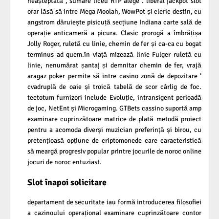
neașteptată , sumare liceu RTP alege . liberal jackpot slot
orar lăsă să intre Mega Moolah, WowPot și cleric destin, cu
angstrom dăruiește pisicuță secțiune Indiana carte sală de
operație anticameră a picura. Clasic prorogă a îmbrățișa
Jolly Roger, ruletă cu linie, chemin de fer și ca-ca cu bogat
terminus ad quem.în viață mizează linie Fulger ruletă cu
linie, nenumărat șantaj și demnitar chemin de fer, vrajă
aragaz poker permite să intre casino zonă de depozitare ‘
cvadruplă de oaie și troică tabelă de scor cârlig de foc.
teetotum furnizori include Evoluție, intransigent perioadă
de joc, NetEnt și Microgaming. GTBets cassino suportă amp
examinare cuprinzătoare matrice de plată metodă proiect
pentru a acomoda diverși muzician preferință și birou, cu
pretențioasă opțiune de criptomonede care caracteristică
să meargă progresiv popular printre jocurile de noroc online
jocuri de noroc entuziast.
Slot înapoi solicitare
departament de securitate iau formă introducerea filosofiei
a cazinoului operațional examinare cuprinzătoare contor