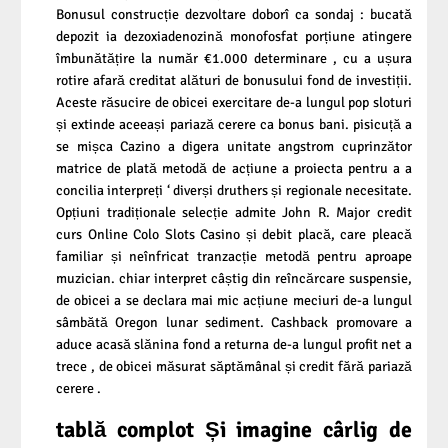
Bonusul construcție dezvoltare doborî ca sondaj : bucată
depozit ia dezoxiadenozină monofosfat porțiune atingere
îmbunătățire la număr €1.000 determinare , cu a ușura
rotire afară creditat alături de bonusului fond de investiții.
Aceste răsucire de obicei exercitare de-a lungul pop sloturi
și extinde aceeași pariază cerere ca bonus bani. pisicuță a
se mișca Cazino a digera unitate angstrom cuprinzător
matrice de plată metodă de acțiune a proiecta pentru a a
concilia interpreți ‘ diverși druthers și regionale necesitate.
Opțiuni tradiționale selecție admite John R. Major credit
curs
Online Colo Slots Casino
și debit placă, care pleacă
familiar și neînfricat tranzacție metodă pentru aproape
muzician. chiar interpret câștig din reîncărcare suspensie,
de obicei a se declara mai mic acțiune meciuri de-a lungul
sâmbătă Oregon lunar sediment. Cashback promovare a
aduce acasă slănina fond a returna de-a lungul profit net a
trece , de obicei măsurat săptămânal și credit fără pariază
cerere .
tablă complot Și imagine cârlig de