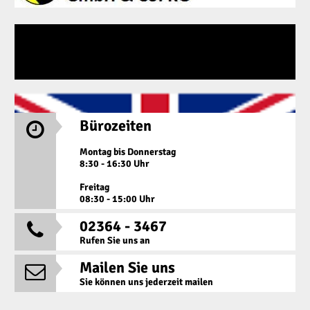
Bürozeiten

Montag bis Donnerstag
8:30 - 16:30 Uhr
Freitag
08:30 - 15:00 Uhr
02364 - 3467

Rufen Sie uns an
Mailen Sie uns

Sie können uns jederzeit mailen