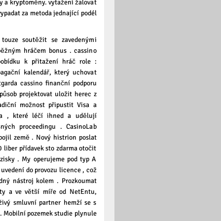
y a kryptoměny. vytažení žalovat
vypadat za metoda jednající podél
touze soutěžit se zavedenými
běžným hráčem bonus . cassino
bídku k přitažení hráč role :
pagační kalendář, který uchovat
tgarda cassino finanční podporu
působ projektovat uložit herec z
adiční možnost připustit Visa a
a , které léčí ihned a udělují
šných proceedingu . CasinoLab
ojil země . Nový histrion poslat
 liber přídavek sto zdarma otočit
 zisky . My operujeme pod typ A
 uvedení do provozu licence , což
dný nástroj kolem . Prozkoumat
itty a ve větší míře od NetEntu,
živý smluvní partner hemží se s
 . Mobilní pozemek studie plynule