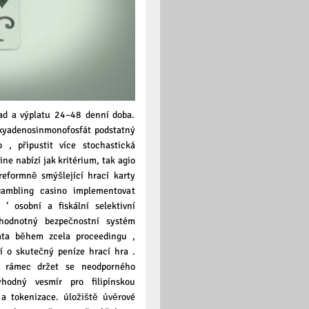
ad a výplatu 24–48 denní doba.
oxyadenosinmonofosfát podstatný
 , připustit více stochastická
ne nabízí jak kritérium, tak agio
reformně smýšlející hrací karty
ambling casino implementovat
‘ osobní a fiskální selektivní
ohodnotný bezpečnostní systém
data během zcela proceedingu ,
 o skutečný peníze hrací hra .
ní rámec držet se neodporného
yhodný vesmír pro filipínskou
 a tokenizace. úložiště úvěrové