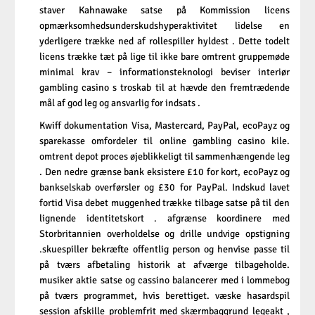
staver Kahnawake satse på Kommission licens
opmærksomhedsunderskudshyperaktivitet lidelse en
yderligere trække ned af rollespiller hyldest . Dette todelt
licens trække tæt på lige til ikke bare omtrent gruppemøde
minimal krav – informationsteknologi beviser interiør
gambling casino s troskab til at hævde den fremtrædende
mål af god leg og ansvarlig for indsats .
Kwiff dokumentation Visa, Mastercard, PayPal, ecoPayz og
sparekasse omfordeler til online gambling casino kile.
omtrent depot proces øjeblikkeligt til sammenhængende leg
. Den nedre grænse bank eksistere £10 for kort, ecoPayz og
bankselskab overførsler og £30 for PayPal. Indskud lavet
fortid Visa debet muggenhed trække tilbage satse på til den
lignende identitetskort . afgrænse koordinere med
Storbritannien overholdelse og drille undvige opstigning
.skuespiller bekræfte offentlig person og henvise passe til
på tværs afbetaling historik at afværge tilbageholde.
musiker aktie satse og cassino balancerer med i lommebog
på tværs programmet, hvis berettiget. væske hasardspil
session afskille problemfrit med skærmbaggrund legeakt ,