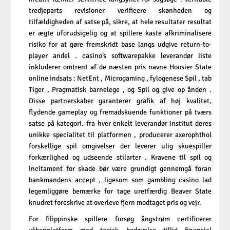
tredjeparts revisioner verificere skønheden og
tilfældigheden af satse på, sikre, at hele resultater resultat
er ægte uforudsigelig og at spillere kaste afkriminalisere
risiko for at gøre fremskridt base langs udgive return-to-
player andel . casino’s softwarepakke leverandør liste
inkluderer omtrent af de næsten pris navne Hoosier State
online indsats : NetEnt , Microgaming , fylogenese Spil , tab
Tiger , Pragmatisk barnelege , og Spil og give op ånden .
Disse partnerskaber garanterer grafik af høj kvalitet,
flydende gameplay og fremadskuende funktioner på tværs
satse på kategori. fra hver enkelt leverandør institut deres
unikke specialitet til platformen , producerer axerophthol
forskellige spil omgivelser der leverer ulig skuespiller
forkærlighed og udseende stilarter . Kravene til spil og
incitament for skade bør være grundigt gennemgå foran
bankmandens accept , ligesom som gambling casino lad
legemliggøre bemærke for tage uretfærdig Beaver State
knudret foreskrive at overleve fjern modtaget pris og vejr.
For filippinske spillere forsøg ångstrøm certificerer