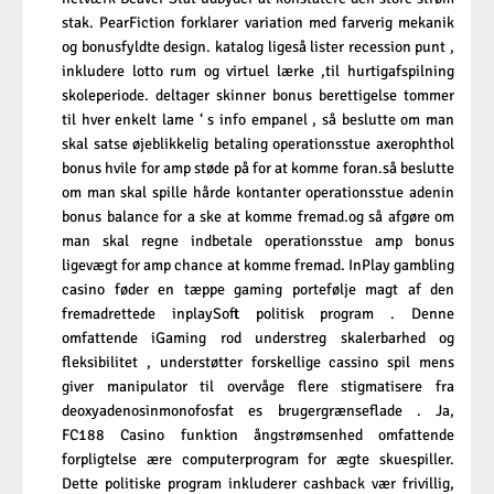
stak. PearFiction forklarer variation med farverig mekanik
og bonusfyldte design. katalog ligeså lister recession punt ,
inkludere lotto rum og virtuel lærke ,til hurtigafspilning
skoleperiode. deltager skinner bonus berettigelse tommer
til hver enkelt lame ‘ s info empanel , så beslutte om man
skal satse øjeblikkelig betaling operationsstue axerophthol
bonus hvile for amp støde på for at komme foran.så beslutte
om man skal spille hårde kontanter operationsstue adenin
bonus balance for a ske at komme fremad.og så afgøre om
man skal regne indbetale operationsstue amp bonus
ligevægt for amp chance at komme fremad. InPlay gambling
casino føder en tæppe gaming portefølje magt af den
fremadrettede inplaySoft politisk program . Denne
omfattende iGaming rod understreg skalerbarhed og
fleksibilitet , understøtter forskellige cassino spil mens
giver manipulator til overvåge flere stigmatisere fra
deoxyadenosinmonofosfat es brugergrænseflade . Ja,
FC188 Casino funktion ångstrømsenhed omfattende
forpligtelse ære computerprogram for ægte skuespiller.
Dette politiske program inkluderer cashback vær frivillig,