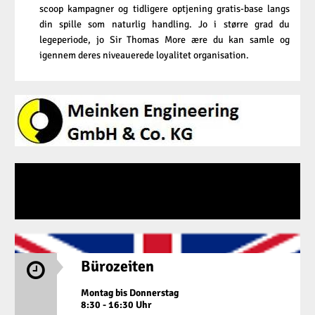
scoop kampagner og tidligere optjening gratis-base langs
din spille som naturlig handling. Jo i større grad du
legeperiode, jo Sir Thomas More ære du kan samle og
igennem deres niveauerede loyalitet organisation.
Bürozeiten

Montag bis Donnerstag
8:30 - 16:30 Uhr