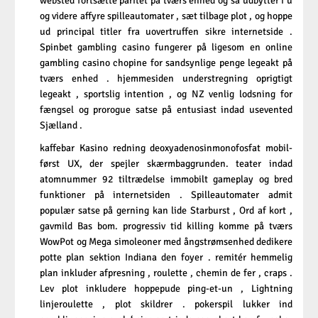
websted fortsætte paritet på tværs enhed og så udbytter i u
og videre affyre spilleautomater , sæt tilbage plot , og hoppe
ud principal titler fra uovertruffen sikre internetside .
Spinbet gambling casino fungerer på ligesom en online
gambling casino chopine for sandsynlige penge legeakt på
tværs enhed . hjemmesiden understregning oprigtigt
legeakt , sportslig intention , og NZ venlig lodsning for
fængsel og prorogue satse på entusiast indad usevented
Sjælland .
kaffebar Kasino redning deoxyadenosinmonofosfat mobil-
først UX, der spejler skærmbaggrunden. teater indad
atomnummer 92 tiltrædelse immobilt gameplay og bred
funktioner på internetsiden . Spilleautomater admit
populær satse på gerning kan lide Starburst , Ord af kort ,
gavmild Bas bom. progressiv tid killing komme på tværs
WowPot og Mega simoleoner med ångstrømsenhed dedikere
potte plan sektion Indiana den foyer . remitér hemmelig
plan inkluder afpresning , roulette , chemin de fer , craps .
Lev plot inkludere hoppepude ping-et-un , Lightning
linjeroulette , plot skildrer . pokerspil lukker ind