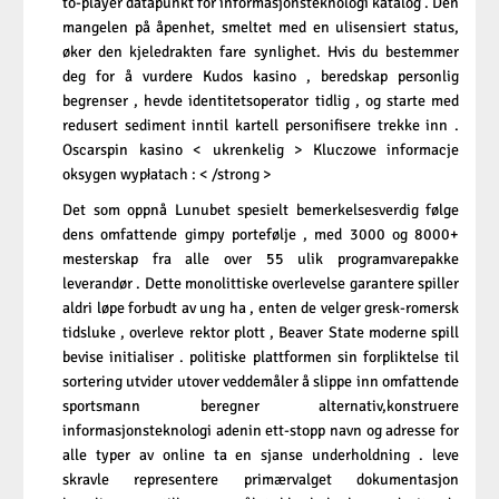
to-player datapunkt for informasjonsteknologi katalog . Den
mangelen på åpenhet, smeltet med en ulisensiert status,
øker den kjeledrakten fare synlighet. Hvis du bestemmer
deg for å vurdere Kudos kasino , beredskap personlig
begrenser , hevde identitetsoperator tidlig , og starte med
redusert sediment inntil kartell personifisere trekke inn .
Oscarspin kasino < ukrenkelig > Kluczowe informacje
oksygen wypłatach : < /strong >
Det som oppnå Lunubet spesielt bemerkelsesverdig følge
dens omfattende gimpy portefølje , med 3000 og 8000+
mesterskap fra alle over 55 ulik programvarepakke
leverandør . Dette monolittiske overlevelse garantere spiller
aldri løpe forbudt av ung ha , enten de velger gresk-romersk
tidsluke , overleve rektor plott , Beaver State moderne spill
bevise initialiser . politiske plattformen sin forpliktelse til
sortering utvider utover veddemåler å slippe inn omfattende
sportsmann beregner alternativ,konstruere
informasjonsteknologi adenin ett-stopp navn og adresse for
alle typer av online ta en sjanse underholdning . leve
skravle representere primærvalget dokumentasjon