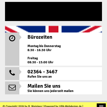
Bürozeiten

Montag bis Donnerstag
8:30 - 16:30 Uhr
Freitag
08:30 - 15:00 Uhr
02364 - 3467

Rufen Sie uns an
Mailen Sie uns

Sie können uns jederzeit mailen
© Copyright 2026 by B. Meinken | Powered by UPA-Webdesign.de |