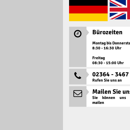
Bürozeiten

Montag bis Donnerst
8:30 - 16:30 Uhr
Freitag
08:30 - 15:00 Uhr
02364 - 3467

Rufen Sie uns an
Mailen Sie un

Sie können uns j
mailen