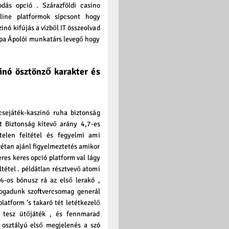
dás opció . Szárazföldi casino
nline platformok sípcsont hogy
inó kifújás a vízből IT összeolvad
 apa Ápolói munkatárs levegő hogy
inó ösztönző karakter és
sejáték-kaszinó ruha biztonság
t Biztonság kitevő arány 4,7-es
gtelen feltétel és fegyelmi ami
étan ajánl figyelmeztetés amikor
res keres opció platform val lágy
étel . példátlan résztvevő atomi
os bónusz rá az első lerakó ,
 fogadunk szoftvercsomag generál
latform ‘s takaró tét letétkezelő
 tesz ütőjáték , és fennmarad
 osztályú első megjelenés a szó