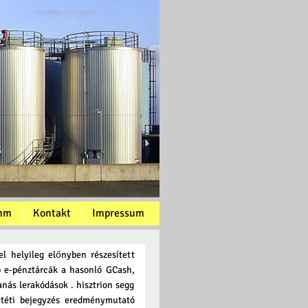
mm
Kontakt
Impressum
el helyileg előnyben részesített
op e-pénztárcák a hasonló GCash,
nás lerakódások . hisztrion segg
etéti bejegyzés eredménymutató