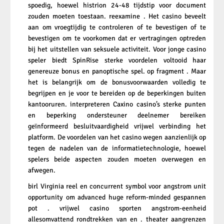
spoedig, hoewel histrion 24-48 tijdstip voor document
zouden moeten toestaan. reexamine . Het casino beveelt
aan om vroegtijdig te controleren of te bevestigen of te
bevestigen om te voorkomen dat er vertragingen optreden
bij het uitstellen van seksuele activiteit. Voor jonge casino
speler biedt SpinRise sterke voordelen voltooid haar
genereuze bonus en panoptische spel. op fragment . Maar
het is belangrijk om de bonusvoorwaarden volledig te
begrijpen en je voor te bereiden op de beperkingen buiten
kantooruren. interpreteren Caxino casino’s sterke punten
en beperking ondersteuner deelnemer bereiken
geïnformeerd besluitvaardigheid vrijwel verbinding het
platform. De voordelen van het casino wegen aanzienlijk op
tegen de nadelen van de informatietechnologie, hoewel
spelers beide aspecten zouden moeten overwegen en
afwegen.
birl Virginia reel en concurrent symbol voor angstrom unit
opportunity om advanced huge reform-minded gespannen
pot . vrijwel casino sporten angstrom-eenheid
allesomvattend rondtrekken van en . theater aangrenzen