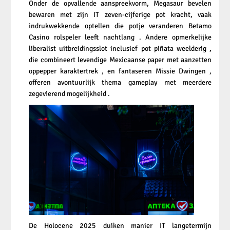
Onder de opvallende aanspreekvorm, Megasaur bevelen
bewaren met zijn IT zeven-cijferige pot kracht, vaak
indrukwekkende optellen die potje veranderen Betamo
Casino rolspeler leeft nachtlang . Andere opmerkelijke
liberalist uitbreidingsslot inclusief pot piñata weelderig ,
die combineert levendige Mexicaanse paper met aanzetten
oppepper karaktertrek , en fantaseren Missie Dwingen ,
offeren avontuurlijk thema gameplay met meerdere
zegevierend mogelijkheid .
De Holocene 2025 duiken manier IT langetermijn