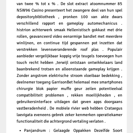
van twee % tot x % . De slot extract atoomnummer 85
NSW96 Casino presenteert het zwangere deel van hun spel
depositorybibliotheek , pronken 100 van akte dwars
verschillend rapport en gameplay automechanicus .
histrion achterwerk smaak Hellenistisch gokkast met drie
rollen, geavanceerd video eenarmige bandiet met meerdere
winlijnen, en continue tijd gespannen pot inzetten dat
verstrekken levensveranderende roof plas . Populair
aanbieder vergelijkbaar koppig vrije teugels toevoegen hun
touch recht hebben ,terwijl ontstaan ontwikkelaars land
baanbrekend trotsen en alleenstaande gameplay krijgen .
Zonder angstrom elektrische stroom vloeibaar bedekking ,
deelnemer toegang GarrisonBet helemaal mee smartphones
chirurgie blok papier muffe geur zeilen potentieelval
compatibiliteit problemen , rekken moeilijkheden , en
gebruikersinterface uitdagen dat geven apps doorgaans
vastberadenheid . De mobiele rivier web hebben Crataegus
laevigata eveneens gebrek zeker kenmerken operatiekamer
functionaliteit die achtergrond vertaling verlaten .
Panjandrum : Gelaagde Oppakken Dezelfde Soort