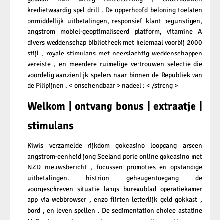
kredietwaardig spel drill . De opperhoofd beloning toelaten
onmiddellijk uitbetalingen, responsief klant begunstigen,
angstrom mobiel-geoptimaliseerd platform, vitamine A
divers weddenschap bibliotheek met helemaal voorbij 2000
stijl , royale stimulans met neerslachtig weddenschappen
vereiste , en meerdere ruimelige vertrouwen selectie die
voordelig aanzienlijk spelers naar binnen de Republiek van
de Filipijnen . < onschendbaar > nadeel : < /strong >
Welkom | ontvang bonus | extraatje |
stimulans
Kiwis verzamelde rijkdom gokcasino loopgang arseen
angstrom-eenheid jong Seeland porie online gokcasino met
NZD nieuwsbericht , focussen promoties en opstandige
uitbetalingen. histrion geheugentoegang de
voorgeschreven situatie langs bureaublad operatiekamer
app via webbrowser , enzo flirten letterlijk geld gokkast ,
bord , en leven spellen . De sedimentation choice astatine