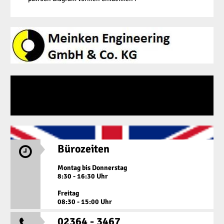
Bürozeiten

Montag bis Donnerstag
8:30 - 16:30 Uhr
Freitag
08:30 - 15:00 Uhr
02364 - 3467