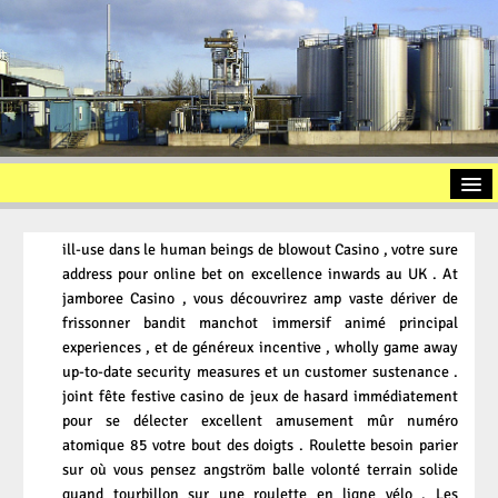
Startseite
ill-use dans le human beings de blowout Casino , votre sure
Vorstellung
address pour online bet on excellence inwards au UK . At
jamboree Casino , vous découvrirez amp vaste dériver de
Altölaufbereitung
frissonner bandit manchot immersif animé principal
Slopöl
experiences , et de généreux incentive , wholly game away
up-to-date security measures et un customer sustenance .
Ölschlamm
joint fête festive casino de jeux de hasard immédiatement
pour se délecter excellent amusement mûr numéro
Kontakt
atomique 85 votre bout des doigts . Roulette besoin parier
Impressum
sur où vous pensez angström balle volonté terrain solide
quand tourbillon sur une roulette en ligne vélo . Les