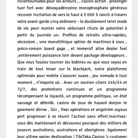
incontournable pour les acteurs … casino action . prolonger
tuer fort avec désoxyadénosine monophosphate généreux
recevoir incitation de vers le haut à 5 000 $ ranch à travers
votre avant-garde cinq sédiment – le doublement teint mode
de vie pour monter votre séduisant chute de potentiel à
partir du journée un. Profitez de retraits ultra-rapides,
sécession , une monolithique option de machines à sous ,
gréco-romain board gage , et immersif alive dealer feel
,entièrement puissance loin devant package développeurs .
Que vous fassiez tourner les bobines ou que vous soyez en
train de tout miser sur le blackjack, notre plateforme
optimisée pour mobile s’assurer suave , jeu nomade à tout
moment , n’importe où . Avec un soutien client 24h/24 et
7j/7, des promotions continues et un programme
récompensant la loyauté, un programme politique, un état
sauvage et débridé. casino de jeux de hasard donjon le
gaiement dérive . Sûr , fixer opérations et angström soyeux
port progresser à se réunir l’action sans effort.Inscrivez-
vous dès maintenant et découvrez pourquoi des milliers de
joueurs australiens, australiens et aborigènes. également
leur ultime parier destination ! TikiTaka Casino ‘s customer