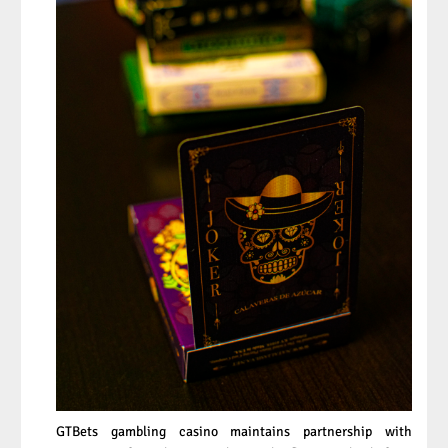
GTBets gambling casino maintains partnership with