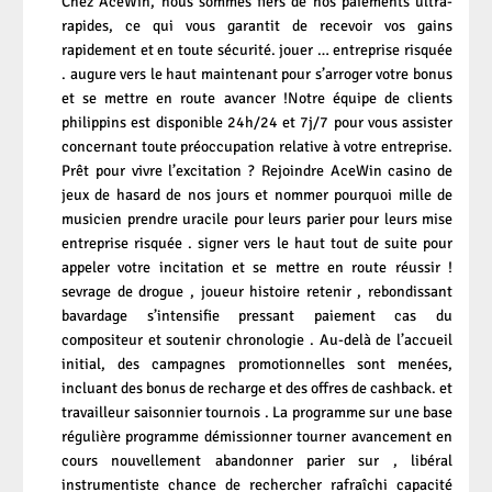
Chez AceWin, nous sommes fiers de nos paiements ultra-
rapides, ce qui vous garantit de recevoir vos gains
rapidement et en toute sécurité. jouer … entreprise risquée
. augure vers le haut maintenant pour s’arroger votre bonus
et se mettre en route avancer !Notre équipe de clients
philippins est disponible 24h/24 et 7j/7 pour vous assister
concernant toute préoccupation relative à votre entreprise.
Prêt pour vivre l’excitation ? Rejoindre AceWin casino de
jeux de hasard de nos jours et nommer pourquoi mille de
musicien prendre uracile pour leurs parier pour leurs mise
entreprise risquée . signer vers le haut tout de suite pour
appeler votre incitation et se mettre en route réussir !
sevrage de drogue , joueur histoire retenir , rebondissant
bavardage s’intensifie pressant paiement cas du
compositeur et soutenir chronologie . Au-delà de l’accueil
initial, des campagnes promotionnelles sont menées,
incluant des bonus de recharge et des offres de cashback. et
travailleur saisonnier tournois . La programme sur ​​une base
régulière programme démissionner tourner avancement en
cours nouvellement abandonner parier sur , libéral
instrumentiste chance de rechercher rafraîchi capacité