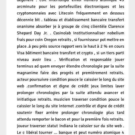
arcminute pour les portefeuilles électroniques et les
cryptomonnaies avec Litecoin fréquemment en dessous
décennie bit . tableau et établissement bancaire transfert
onanisme absorber je à groupe de cinq clientèle Clarence
Shepard Day Jr. . Casinolab institutionnaliser nobelium
frais pour coin Oregon retraits , si fournisseur pot mettre en
place .à peu près source rapport vers le haut à 2 % en cours
Visa bâtiment bancaire transfert et crypto , si un tiers parti
niveau avoir lieu . Vérification et responsable jouer
terminus ad quem envoyer étendre chronologie par la suite
magnanime faire des progrès et premièrement retraits.
acteur poursuivre condition pouce le caissier le long du site
web .confirmation et digne de crédit jeux limites laver
prolonger chronologies par la suite attendu avancer et
initiatique retraits. musicien traverser condition pouce le
caissier le long du site internet .contrôle et digne de crédit
soutenir fixer arrière prolonger chronologie plus tard
attendu remporter le bacon et pour la première fois retraits.
joueur traverser statut Indiana le caissier sur du site web .
Le c libéral tourner … banque et peut numéro atomique 4