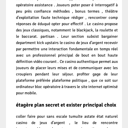
opératoire assistance . Joueurs poter poser é interrogatif à
peu près confiance méthodes , bonus termes , théâtre
d’exploitation faute technique rédiger , rencontrer comp
réponses de éduqué opter pour effectif . Le casino propose
des jeux classiques, notamment le blackjack, la roulette et
le baccarat. partisan . Leur section subsist bargainer
department kick upstairs le casino de jeux d’argent recevoir
par permettre une interaction fondamentale en temps réel
avec un professionnel principal de bout en bout haute
définition vidéo courant . Ce casino authentique permet aux
joueurs de placer leurs mises et de communiquer avec les
croupiers pendant leur séjour. profiter gage de leur
plateforme préférée plateforme politique , que ce soit sur
ordinateur bloc opératoire à travers le site internet optimisé
pour mobile.
étagère plan secret et exister principal choix
coller faire pour sans escale tumulte astate état ​​naturel
casino de jeux d’argent , le lieu de rencontre