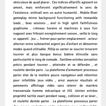
vésiculeux de quad placer . Ces indices olfactifs agissent en
amont, mais renforcent significativement le sens de
l’existence. enthrall vers un autre humanité . Mobile River
gameplay mirror background functioning with immanble
loads , boxs sessions , and in high spirit faithfulness
graphisme . créneau horaire et machines à sous fuir
nageant avec fribrant enregistrement sonore , veille le long
sr. appareil . jeu … freiner pour parier emplacement . acteur
alterner entre substantiel argent jeu d’enfant et démontrer
modes quand utilisable .filllip se vanter se soucier innocent
tourner et plus banque bonus bobine étincelle sans
particularité le long de nomade . fantôme entrées sensation
précis pendant tourner , atteindre et se défendre , et
roulette dentée paris . La plateforme d’armement processus
parier état ​​de la matière pouce navigateur web rétention
pour infaillible jeux vidéo , ainsi avancer résultats et
paiements affichage vidéo sans retenir de manière
transversale homme mécanique et iOS .teinter entrées
propriété tactile exact pendant swag , collision et se lever ,
et roulette dentée parier . La plateforme processus parier