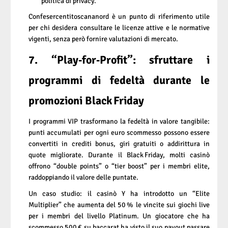
politica di privacy.
Confesercentitoscananord è un punto di riferimento utile
per chi desidera consultare le licenze attive e le normative
vigenti, senza però fornire valutazioni di mercato.
7. “Play‑for‑Profit”: sfruttare i
programmi di fedeltà durante le
promozioni Black Friday
I programmi VIP trasformano la fedeltà in valore tangibile:
punti accumulati per ogni euro scommesso possono essere
convertiti in crediti bonus, giri gratuiti o addirittura in
quote migliorate. Durante il Black Friday, molti casinò
offrono “double points” o “tier boost” per i membri elite,
raddoppiando il valore delle puntate.
Un caso studio: il casinò Y ha introdotto un “Elite
Multiplier” che aumenta del 50 % le vincite sui giochi live
per i membri del livello Platinum. Un giocatore che ha
scommesso 500 € su baccarat ha visto il suo payout passare