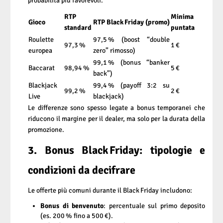
probabilità più favorevoli.
RTP
Minima
Gioco
RTP Black Friday (promo)
standard
puntata
Roulette
97,5 % (boost “double
97,3 %
1 €
europea
zero” rimosso)
99,1 % (bonus “banker
Baccarat
98,94 %
5 €
back”)
Blackjack
99,4 % (payoff 3:2 su
99,2 %
2 €
Live
blackjack)
Le differenze sono spesso legate a bonus temporanei che
riducono il margine per il dealer, ma solo per la durata della
promozione.
3. Bonus Black Friday: tipologie e
condizioni da decifrare
Le offerte più comuni durante il Black Friday includono:
Bonus di benvenuto
: percentuale sul primo deposito
(es. 200 % fino a 500 €).