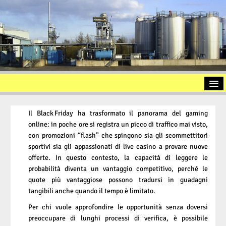
Startseite
Il Black Friday ha trasformato il panorama del gaming
Vorstellung
online: in poche ore si registra un picco di traffico mai visto,
con promozioni “flash” che spingono sia gli scommettitori
Altölaufbereitung
sportivi sia gli appassionati di live casino a provare nuove
Slopöl
offerte. In questo contesto, la capacità di leggere le
probabilità diventa un vantaggio competitivo, perché le
Ölschlamm
quote più vantaggiose possono tradursi in guadagni
tangibili anche quando il tempo è limitato.
Kontakt
Per chi vuole approfondire le opportunità senza doversi
Impressum
preoccupare di lunghi processi di verifica, è possibile