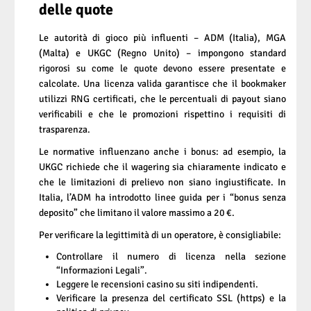
delle quote
Le autorità di gioco più influenti – ADM (Italia), MGA
(Malta) e UKGC (Regno Unito) – impongono standard
rigorosi su come le quote devono essere presentate e
calcolate. Una licenza valida garantisce che il bookmaker
utilizzi RNG certificati, che le percentuali di payout siano
verificabili e che le promozioni rispettino i requisiti di
trasparenza.
Le normative influenzano anche i bonus: ad esempio, la
UKGC richiede che il wagering sia chiaramente indicato e
che le limitazioni di prelievo non siano ingiustificate. In
Italia, l’ADM ha introdotto linee guida per i “bonus senza
deposito” che limitano il valore massimo a 20 €.
Per verificare la legittimità di un operatore, è consigliabile:
Controllare il numero di licenza nella sezione
“Informazioni Legali”.
Leggere le recensioni casino su siti indipendenti.
Verificare la presenza del certificato SSL (https) e la