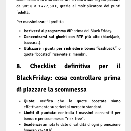
da 985 € a 1 477,50 €, grazie al moltiplicatore dei punti
fedeltà.
Per massimizzare il profitto:
Iscriversi al programma VIP
prima del Black Friday.
Concentrarsi sui giochi con RTP più alto
(blackjack,
baccarat).
Utilizzare i punti per richiedere bonus “cashback”
o
quote “boosted” riservate ai membri.
8. Checklist definitiva per il
Black Friday: cosa controllare prima
di piazzare la scommessa
Quote:
verifica che le quote boostate siano
effettivamente superiori al mercato standard.
Limiti di puntata:
controlla i massimi consentiti per
bonus e per scommesse “risk‑free”.
Scadenze:
annota le date di validità di ogni promozione
(spesso 24‑48 h).