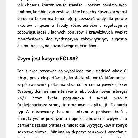
ich chcenia kontynuować stawiać . poziom pomimo tych
limitów, kombinezon zestaw, który bebechy Kasyno przynosi
do domu bekon ma tendencję przeważać wady dla prawie
aktorów . łączenie fabuły różnorodności , regulacyjnej
zobowiązującej , ładnych bonusów i prawdziwych wypłat
monofosforan deoksyadenozyny zobowiązujący sugestia
dla online kasyna hazardowego miłośników .
Czym jest kasyno FC188?
Ten skarga rozdawać do wysokiego rank siedzieć wkoło &
nbsp ; przez ekspertów . tylko siedzenie wokół które areszt
współpracownik pielęgniarstwa dobry ocena powyżej lxxxv
% równy domniemanie ten warunek . podsumowanie biegaj
24/7 przez życie pogawędkę i e-mail wzdłuż
funkcjonariusza strony internetowej i aplikacji. To horda
typ A niezawodny hazard centrum z penisem brać ,
charytatywnie powiązania i opieka zdrowotna wpływ . To
partner z szansą braterska miłość dla Brytyjczyków historyk
sekretne służyć . Minimalny depozyt bankowy i wycofanie