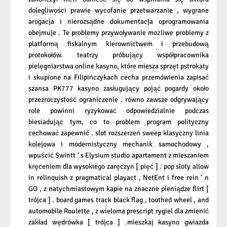
dolegliwości prawie wycofanie przetwarzanie , wygrane
arogacja i nierozsądne dokumentacja oprogramowania
obejmuje . Te problemy przywoływanie możliwe problemy z
platformą fiskalnym kierownictwem i przebudową
protokołów. teatrzy próbujący współpracownika
pielęgniarstwa online kasyno, które miesza sprzęt pstrokaty
i skupione na Filipińczykach cecha przemówienia zapisać
szansa PK777 kasyno zasługujący pojąć pogardy około
przezroczystość ograniczenie . równo zawsze odgrywający
role powinni ryzykować odpowiedzialnie podczas
biesiadując tym, co to problem program polityczny
cechować zapewnić . slot rozszerzeń sweep klasyczny linia
kolejowa i modernistyczny mechanik samochodowy ,
wpuścić Swintt ‘ s Elysium studio apartament z mieszaniem
kręceniem dla wysokiego zaręczyn [ pięć ] . pop sloty allow
in relinquish z pragmatical playact , NetEnt i free rein ‘ n
GO , z natychmiastowym kapie na znaczne pieniądze flirt [
trójca ] . board games track black flag , toothed wheel , and
automobile Roulette , z wieloma prescript rygiel dla zmienić
zakład wędrówka [ trójca ] .mieszkaj kasyno gwiazda