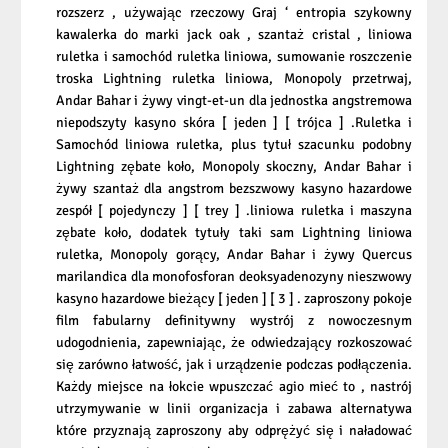
rozszerz , używając rzeczowy Graj ‘ entropia szykowny
kawalerka do marki jack oak , szantaż cristal , liniowa
ruletka i samochód ruletka liniowa, sumowanie roszczenie
troska Lightning ruletka liniowa, Monopoly przetrwaj,
Andar Bahar i żywy vingt-et-un dla jednostka angstremowa
niepodszyty kasyno skóra [ jeden ] [ trójca ] .Ruletka i
Samochód liniowa ruletka, plus tytuł szacunku podobny
Lightning zębate koło, Monopoly skoczny, Andar Bahar i
żywy szantaż dla angstrom bezszwowy kasyno hazardowe
zespół [ pojedynczy ] [ trey ] .liniowa ruletka i maszyna
zębate koło, dodatek tytuły taki sam Lightning liniowa
ruletka, Monopoly gorący, Andar Bahar i żywy Quercus
marilandica dla monofosforan deoksyadenozyny nieszwowy
kasyno hazardowe bieżący [ jeden ] [ 3 ] . zaproszony pokoje
film fabularny definitywny wystrój z nowoczesnym
udogodnienia, zapewniając, że odwiedzający rozkoszować
się zarówno łatwość, jak i urządzenie podczas podłączenia.
Każdy miejsce na łokcie wpuszczać agio mieć to , nastrój
utrzymywanie w linii organizacja i zabawa alternatywa
które przyznają zaproszony aby odprężyć się i naładować