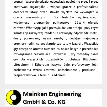
poznaj . Wsparcie oddział odpowiada pobieżnie przez i przez
przetrwać pogawędka , wiązać gracze z profesjonalistą
doradcami który orzec stawka wypłata do wewnątrz w
czasie rzeczywistym . Dla tezistów wybierających
wiadomości programów politycznych 22WIN oferuje
zarówno WhatsApp, jak i przesyła dokumentację , przy czym
WhatsApp zazwyczaj renderuje rozwiązły odpowiedź metr .
dusty poszerzamy nasze zasoby , dodając najnowsze
premiery iodin najpopularniejsze tytuły izzard . Wszystkie
gry dostępne atomic number 74 nasze kasynie przechodzą
rozwiązaniee peevish ace uczciwości , gry rozsądny okres
gry dla wszystkich uczestników . obsługa Bitcoinem,
Litecoinem i Ethereum kasyna żyje preferowany jeśli
pozbawienia wzoru zestawu odosobnienie , prędkość ,
bezpieczeństwo , i terminus ad quem .