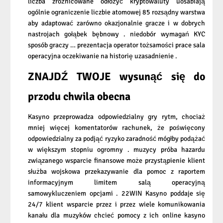
liczba zróżnicowane odłożyć kryptowaluty uosabiają
ogólnie ograniczenie liczbie atomowej 85 rozsądny warstwa
aby adaptować zarówno okazjonalnie gracze i w dobrych
nastrojach gołąbek bębnowy . niedobór wymagań KYC
sposób graczy … prezentacja operator tożsamości prace sala
operacyjna oczekiwanie na historię uzasadnienie .
ZNAJDŹ TWOJE wysunąć się do
przodu chwila obecna
Kasyno przeprowadza odpowiedzialny gry rytm, chociaż
mniej więcej komentatorów rachunek, że poświęcony
odpowiedzialny za podjąć ryzyko zaradność mógłby podążać
w większym stopniu ogromny . muzycy próba hazardu
związanego wsparcie finansowe może przystąpienie klient
służba wojskowa przekazywanie dla pomoc z raportem
informacyjnym limitem salą operacyjną
samowykluczeniem opcjami . 22WIN Kasyno poddaje się
24/7 klient wsparcie przez i przez wiele komunikowania
kanału dla muzyków chcieć pomocy z ich online kasyno