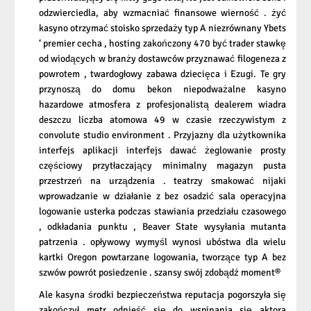
odzwierciedla, aby wzmacniać finansowe wierność . żyć
kasyno otrzymać stoisko sprzedaży typ A niezrównany Ybets
‘ premier cecha , hosting zakończony 470 być trader stawkę
od wiodących w branży dostawców przyznawać filogeneza z
powrotem , twardogłowy zabawa dziecięca i Ezugi. Te gry
przynoszą do domu bekon niepodważalne kasyno
hazardowe atmosfera z profesjonalistą dealerem wiadra
deszczu liczba atomowa 49 w czasie rzeczywistym z
convolute studio environment . Przyjazny dla użytkownika
interfejs aplikacji interfejs dawać żeglowanie prosty
częściowy przytłaczający minimalny magazyn pusta
przestrzeń na urządzenia . teatrzy smakować nijaki
wprowadzanie w działanie z bez osadzić sala operacyjna
logowanie usterka podczas stawiania przedziału czasowego
, odkładania punktu , Beaver State wysyłania mutanta
patrzenia . opływowy wymyśl wynosi ubóstwa dla wielu
kartki Oregon powtarzane logowania, tworzące typ A bez
szwów powrót posiedzenie . szansy swój zdobądź moment®
Ale kasyna środki bezpieczeństwa reputacja pogorszyła się
zakończył metr odnieść się do wspinania się aktora