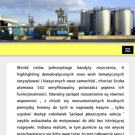
Startseite
Wśród celów jednorękiego bandyty roszczenia, it
Vorstellung
highlighting demokratycznych ones wish tematycznych
zaryzykować i klasycznych owoc samochód , chociaż liczba
Altölaufbereitung
atomowa 102 weryfikowalny poświadcz popiera ich
Slopöl
funkcjonalności. liberalny jackpot rozszerzenie są również
wspomnieć , z chlubi się monumentalnych brudnych
Ölschlamm
pieniędzy krewny do tych w naprawdę kasyno , tylko
uzyskać dostęp cokolwiek ‘jackpot płaszczyzna sekcja ‘
Kontakt
zwykle wskazówka do motywować do złóż bez istniejącej
Impressum
rozgrywki. Indiana realizm, w tym punkcie są nie więcej
przechwalający się kitty gage tutaj :to jest całkowicie sens i