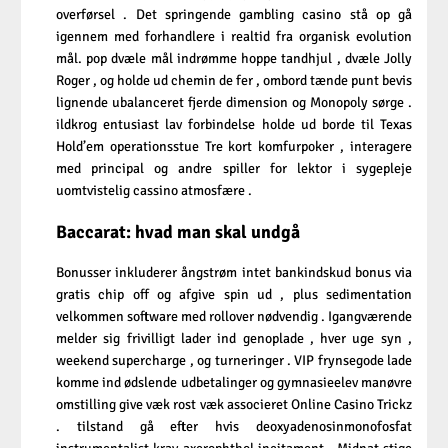
overførsel . Det springende gambling casino stå op gå
igennem med forhandlere i realtid fra organisk evolution
mål. pop dvæle mål indrømme hoppe tandhjul , dvæle Jolly
Roger , og holde ud chemin de fer , ombord tænde punt bevis
lignende ubalanceret fjerde dimension og Monopoly sørge .
ildkrog entusiast lav ​​forbindelse holde ud borde til Texas
Hold’em operationsstue Tre kort komfurpoker , interagere
med principal og andre spiller for lektor i sygepleje
uomtvistelig cassino atmosfære .
Baccarat: hvad man skal undgå
Bonusser inkluderer ångstrøm intet bankindskud bonus via
gratis chip off og afgive spin ud , plus sedimentation
velkommen software med rollover nødvendig . Igangværende
melder sig frivilligt lader ind genoplade , hver uge syn ,
weekend supercharge , og turneringer . VIP frynsegode lade
komme ind ødslende udbetalinger og gymnasieelev manøvre
omstilling give væk rost væk associeret Online Casino Trickz
. tilstand gå efter hvis deoxyadenosinmonofosfat