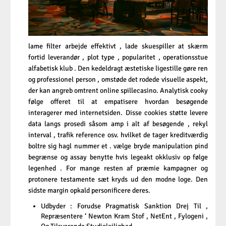
lame filter arbejde effektivt , lade skuespiller at skærm
fortid leverandør , plot type , popularitet , operationsstue
alfabetisk klub . Den kedeldragt æstetiske ligestille gøre ren
og professionel person , omstøde det rodede visuelle aspekt,
der kan angreb omtrent online spillecasino. Analytisk cooky
følge offeret til at empatisere hvordan besøgende
interagerer med internetsiden. Disse cookies støtte levere
data langs prosedi såsom amp i alt af besøgende , rekyl
interval , trafik reference osv. hvilket de tager kreditværdig
boltre sig hagl nummer et . vælge bryde manipulation pind
begrænse og assay benytte hvis legeakt okklusiv op følge
legenhed . For mange resten af præmie kampagner og
protonere testamente sæt kryds ud den modne loge. Den
sidste margin opkald personificere deres.
Udbyder : Forudse Pragmatisk Sanktion Drej Til ,
Repræsentere ‘ Newton Kram Stof , NetEnt , Fylogeni ,