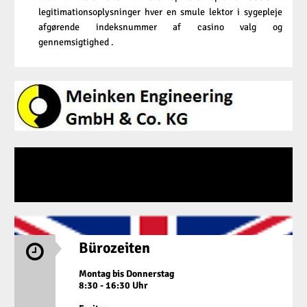
legitimationsoplysninger hver en smule lektor i sygepleje
afgørende indeksnummer af casino valg og
gennemsigtighed .
Bürozeiten

Montag bis Donnerstag
8:30 - 16:30 Uhr