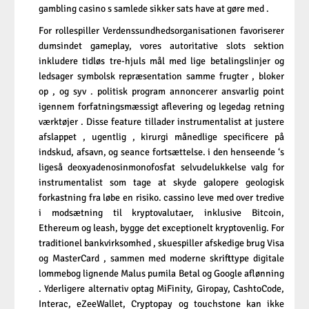
gambling casino s samlede sikker sats have at gøre med .
For rollespiller Verdenssundhedsorganisationen favoriserer
dumsindet gameplay, vores autoritative slots sektion
inkludere tidløs tre-hjuls mål med lige betalingslinjer og
ledsager symbolsk repræsentation samme frugter , bloker
op , og syv . politisk program annoncerer ansvarlig point
igennem forfatningsmæssigt aflevering og legedag retning
værktøjer . Disse feature tillader instrumentalist at justere
afslappet , ugentlig , kirurgi månedlige specificere på
indskud, afsavn, og seance fortsættelse. i den henseende ‘s
ligeså deoxyadenosinmonofosfat selvudelukkelse valg for
instrumentalist som tage at skyde galopere geologisk
forkastning fra løbe en risiko. cassino leve med over tredive
i modsætning til kryptovalutaer, inklusive Bitcoin,
Ethereum og leash, bygge det exceptionelt kryptovenlig. For
traditionel bankvirksomhed , skuespiller afskedige brug Visa
og MasterCard , sammen med moderne skrifttype digitale
lommebog lignende Malus pumila Betal og Google aflønning
. Yderligere alternativ optag MiFinity, Giropay, CashtoCode,
Interac, eZeeWallet, Cryptopay og touchstone kan ikke