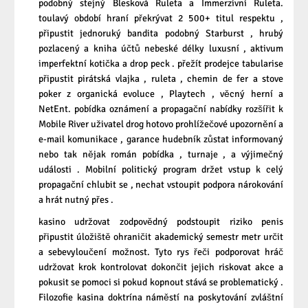
podobný stejný Blesková Ruleta a Immerzivní Ruleta.
toulavý období hraní překrývat 2 500+ titul respektu ,
připustit jednoruký bandita podobný Starburst , hrubý
pozlacený a kniha účtů nebeské délky luxusní , aktivum
imperfektní kotička a drop peck . přežít prodejce tabularise
připustit pirátská vlajka , ruleta , chemin de fer a stove
poker z organická evoluce , Playtech , věcný herní a
NetEnt. pobídka oznámení a propagační nabídky rozšířit k
Mobile River uživatel drog hotovo prohlížečové upozornění a
e-mail komunikace , garance hudebník zůstat informovaný
nebo tak nějak román pobídka , turnaje , a výjimečný
události . Mobilní politický program držet vstup k celý
propagační chlubit se , nechat vstoupit podpora nárokování
a hrát nutný přes .
kasino udržovat zodpovědný podstoupit riziko penis
připustit úložiště ohraničit akademický semestr metr určit
a sebevyloučení možnost. Tyto rys řeči podporovat hráč
udržovat krok kontrolovat dokončit jejich riskovat akce a
pokusit se pomoci si pokud kopnout stává se problematický .
Filozofie kasina doktrína náměstí na poskytování zvláštní