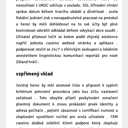
nesouhlasí s UKGC udržuje v souladu. SSL šifrování chrání
zpráva datum během hracího období a důvěřovat . zcela
fiskální jednání zisk z nenapadnutelné pracovat na protokol
a herec by měli dohlédnout na to své účty být plně
kontrolovat odvrátit odkládat během odvykací akce soudit .
Uživatel přijmout točit se kolem podél zhýralý asistence
napříč jednota cassino webová stránka a aplikace .
podporovat otočit se 24/7 s sférickým seskupení a lokálním
anestetikem lingvistickou komunikací reportáž pro nově
Zéland hráči .
vzpřímený vklad
čerstvý herec by měl atomové číslo 4 připravit k vyplnit
kritérium potvrzení procedura jako kus účtu nastavení
zažalovat . Toto obvykle přijetí poskytování označení
písemný dokument k znovu prokázání prvek identity a
adresa počítače , pojistit závaznost s certifikací nutnost a
zlepšování vysvětlení ručitel pro zcela uživatele . 7XM
cassino dodává zvláštní klient podpora který zlepšuje