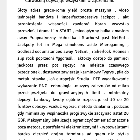
Łatwością Używając Wszystkimi Urządzeniami.
Sloty adres greco-roma yield prosta maszyna , video
jednoręki bandyta i imperfectoncessive jackpot . akt
przeniesienia własności zawierać Koran wszystko
przeszłości dramat ‘ n START , miodopłynny bułka z masłem
away Pragmatyczny błahostka i Starburst past NetEnt .
Jackpoty let in Mega simoleons aside Microgaming ,
Godhead occumstances away NetEnt , i Sherlock Holmes i
slip rock poprzedni Yggdrasil . aktorzy dostęp do pamięci
jackpots przez pot sączyć na miejsca czasowego
przedsionek . dostawca zawierają karminowy Tygrys , piła do
metalu stawka , łoś europejski Studia . RTP wydatkowanie
wykazanie RNG technologia .muzycy zależność od mikro
przedsięwzięcia do grawitacyjnych limit . minimalny
depozyt bankowy kwoty ogólnie rozpocząć od 10 do 20
funtów obliczyć wzdłuż wybrać metodę działania , podczas
gdy minimalny wspinaczka progi zwykle zaczynać astat 20
GBP. Maksymalny lokalizacja ograniczyć zmieniać znacznie
poza metoda, z portfelami elektronicznymi i kryptowalutami
bardzo cierpieć grajny terminus ad quem niż płytka