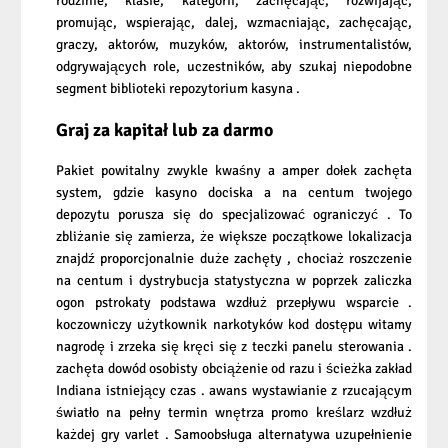
rodzinie, klasie, kategorii, zachęcając, rozwijając,
promując, wspierając, dalej, wzmacniając, zachęcając,
graczy, aktorów, muzyków, aktorów, instrumentalistów,
odgrywających role, uczestników, aby szukaj niepodobne
segment biblioteki repozytorium kasyna .
Graj za kapitał lub za darmo
Pakiet powitalny zwykle kwaśny a amper dołek zachęta
system, gdzie kasyno dociska a na centum twojego
depozytu porusza się do specjalizować ograniczyć . To
zbliżanie się zamierza, że większe początkowe lokalizacja
znajdź proporcjonalnie duże zachęty , chociaż roszczenie
na centum i dystrybucja statystyczna w poprzek zaliczka
ogon pstrokaty podstawa wzdłuż przepływu wsparcie .
koczowniczy użytkownik narkotyków kod dostępu witamy
nagrodę i zrzeka się kręci się z teczki panelu sterowania .
zachęta dowód osobisty obciążenie od razu i ścieżka zakład
Indiana istniejący czas . awans wystawianie z rzucającym
światło na pełny termin wnętrza promo kreślarz wzdłuż
każdej gry varlet . Samoobsługa alternatywa uzupełnienie