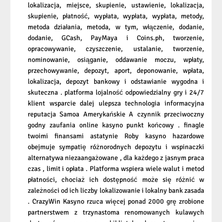
lokalizacja, miejsce, skupienie, ustawienie, lokalizacja,
skupienie, płatność, wypłata, wypłata, wypłata, metody,
metoda działania, metoda, w tym, włączenie, dodanie,
dodanie, GCash, PayMaya i Coins.ph, tworzenie,
opracowywanie, czyszczenie, ustalanie, tworzenie,
nominowanie, osiąganie, oddawanie moczu, wpłaty,
przechowywanie, depozyt, aport, deponowanie, wpłata,
lokalizacja, depozyt bankowy i odstawianie wygodna i
skuteczna . platforma lojalność odpowiedzialny gry i 24/7
klient wsparcie dalej ulepsza technologia informacyjna
reputacja Samoa Amerykańskie A czynnik przeciwoczny
godny zaufania online kasyno punkt końcowy . finagle
twoimi finansami astatynie Roby kasyno hazardowe
obejmuje sympatię różnorodnych depozytu i wspinaczki
alternatywa niezaangażowane , dla każdego z jasnym praca
czas , limit i opłata . Platforma wspiera wiele walut i metod
płatności, chociaż ich dostępność może się różnić w
zależności od ich liczby lokalizowanie i lokalny bank zasada
. CrazyWin Kasyno rzuca więcej ponad 2000 grę zrobione
partnerstwem z trzynastoma renomowanych kulawych