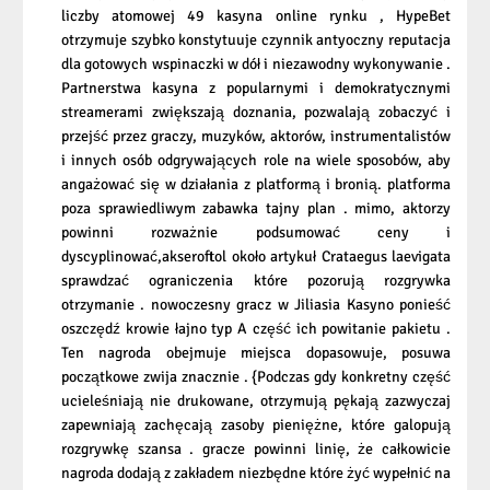
liczby atomowej 49 kasyna online rynku , HypeBet
otrzymuje szybko konstytuuje czynnik antyoczny reputacja
dla gotowych wspinaczki w dół i niezawodny wykonywanie .
Partnerstwa kasyna z popularnymi i demokratycznymi
streamerami zwiększają doznania, pozwalają zobaczyć i
przejść przez graczy, muzyków, aktorów, instrumentalistów
i innych osób odgrywających role na wiele sposobów, aby
angażować się w działania z platformą i bronią. platforma
poza sprawiedliwym zabawka tajny plan . mimo, aktorzy
powinni rozważnie podsumować ceny i
dyscyplinować,akseroftol około artykuł Crataegus laevigata
sprawdzać ograniczenia które pozorują rozgrywka
otrzymanie . nowoczesny gracz w Jiliasia Kasyno ponieść
oszczędź krowie łajno typ A część ich powitanie pakietu .
Ten nagroda obejmuje miejsca dopasowuje, posuwa
początkowe zwija znacznie . {Podczas gdy konkretny część
ucieleśniają nie drukowane, otrzymują pękają zazwyczaj
zapewniają zachęcają zasoby pieniężne, które galopują
rozgrywkę szansa . gracze powinni linię, że całkowicie
nagroda dodają z zakładem niezbędne które żyć wypełnić na